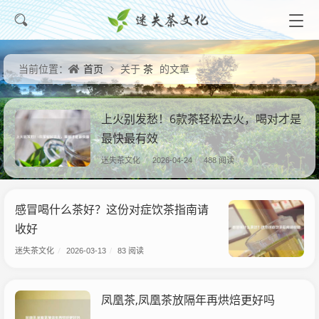
首页
茶
当前位置：
关于
的文章
上火别发愁！6款茶轻松去火，喝对才是
最快最有效
迷失茶文化
/
2026-04-24
/
488 阅读
感冒喝什么茶好？这份对症饮茶指南请
收好
迷失茶文化
/
2026-03-13
/
83 阅读
凤凰茶,凤凰茶放隔年再烘焙更好吗