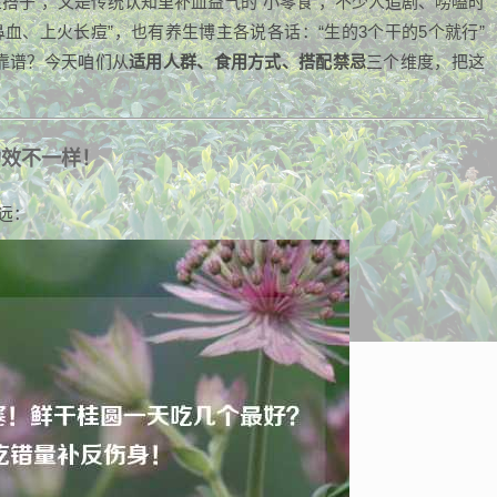
金搭子”，又是传统认知里补血益气的“小零食”，不少人追剧、唠嗑时
血、上火长痘”，也有养生博主各说各话：“生的3个干的5个就行”
才靠谱？今天咱们从
适用人群、食用方式、搭配禁忌
三个维度，把这
功效不一样！
远：