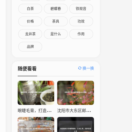
白茶
碧螺春
铁观音
价格
茶具
功效
龙井茶
是什么
作用
品牌
换一换
随便看看
眼睫毛膏，打造魅力电眼与温和卸除的完整指南
沈阳市大东区邮政编码110043详解