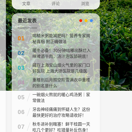
文章
评论
浏览
最近发表
喝糙米粥能减肥吗？营养专家揭
01
秘真相 附正确做法
暖冬必备！30分钟咕嘟出酥烂入
02
味啤酒牛肉，汤汁泡饭舔碗底！
藏在上海宝山烟火气里的家门口
03
好医院 上海大场医院是几级医
院
重楼别后月照空阶雪满衣中重楼
04
的别名是什么
一碗烟火熬就的暖心鸡汤粥｜家
05
常做法
牙齿神经痛痛到怀疑人生？这份
06
最快更好的治疗攻略请收好！
秋冬进补别瞎塞！鲜干桂圆一天
07
吃几个更好？吃错量补反伤身！