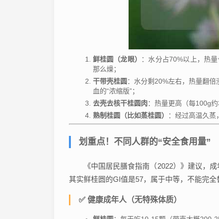
鲜桂圆（龙眼）
：水分占70%以上，热量
那么燥；
干带壳桂圆
：水分剩20%左右，热量翻倍
血的“浓缩版”；
去壳去核干桂圆肉
：热量更高（每100g
熟制桂圆（比如蒸桂圆）
：经过高温久蒸
划重点！不同人群的“安全食用量”
《中国居民膳食指南（2022）》建议，
其实鲜桂圆的GI值是57，属于中等，不能完
✅ 健康成年人（无特殊体质）