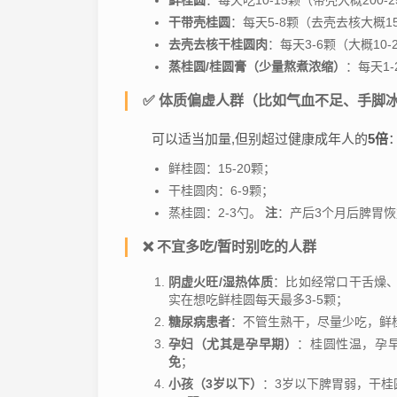
鲜桂圆
：每天吃10-15颗（带壳大概200
干带壳桂圆
：每天5-8颗（去壳去核大概1
去壳去核干桂圆肉
：每天3-6颗（大概1
蒸桂圆/桂圆膏（少量熬煮浓缩）
：每天1-
✅ 体质偏虚人群（比如气血不足、手脚
可以适当加量,但别超过健康成年人的
5倍
鲜桂圆：15-20颗；
干桂圆肉：6-9颗；
蒸桂圆：2-3勺。
注
：产后3个月后脾胃
❌ 不宜多吃/暂时别吃的人群
阴虚火旺/湿热体质
：比如经常口干舌燥
实在想吃鲜桂圆每天最多3-5颗；
糖尿病患者
：不管生熟干，尽量少吃，鲜桂
孕妇（尤其是孕早期）
：桂圆性温，孕
免
；
小孩（3岁以下）
：3岁以下脾胃弱，干桂