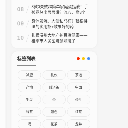
8款0失败超简单家庭蛋挞液！手
08
残党烤出层层爆汁流心，附8个
家庭做法视频
身体发沉、大便粘马桶？轻松排
09
湿的实用招+效果好的药
扎根浔州大地守护百姓健康——
10
桂平市人民医院领导班子
标签列表
减肥
礼仪
茶道
产地
普洱茶
中国
毛尖
茶
茶叶
绿茶
颜色
红茶
喝
花茶
龙井