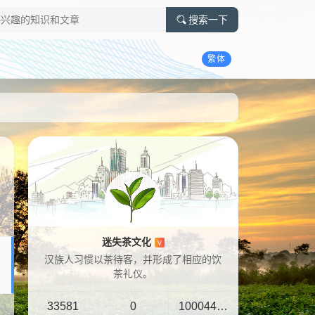
搜索一下
繁体
迷失茶文化
V
汉族人习惯以茶待客，并形成了相应的饮
茶礼仪。
33581
0
10004401