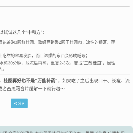
！
以试试这几个“中和方”：
菊花茶泡3颗鲜桂圆、熬绿豆粥丢2颗干桂圆肉，凉性的银耳、莲
上吃甜的容易发胖，而且温燥的东西会影响睡眠；
蒸30分钟，放凉后再蒸，重复2-3次，变成“三蒸桂圆”，燥性
人。
，桂圆再好也不是“万能补药”
，如果吃了之后出现口干、长痘、流
或者西瓜霜含片缓解一下就行啦～
分享