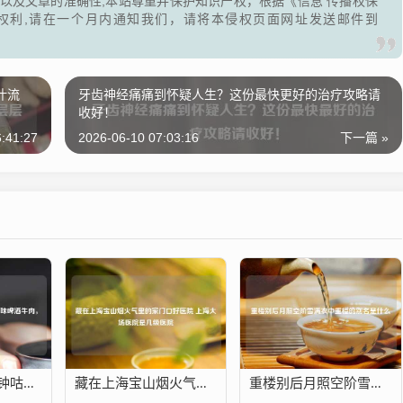
以及文章的准确性,本站尊重并保护知识产权，根据《信息 传播权保
权利,请在一个月内通知我们，请将本侵权页面网址发送邮件到
汁流
牙齿神经痛痛到怀疑人生？这份最快更好的治疗攻略请
收好！
:41:27
2026-06-10 07:03:16
下一篇 »
暖冬必备！30分钟咕嘟出酥烂入味啤酒牛肉，汤汁泡饭舔碗底！
藏在上海宝山烟火气里的家门口好医院 上海大场医院是几级医院
重楼别后月照空阶雪满衣中重楼的别名是什么