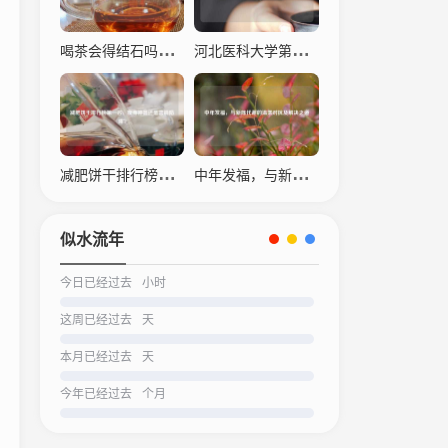
喝茶会得结石吗？科学解读茶叶与结石的关系
河北医科大学第四医院，仁心仁术，守护生命之光
减肥饼干排行榜之一名，瘦身神器还是营销陷阱？
中年发福，与新陈代谢的温柔对抗及解决之道
似水流年
今日已经过去
小时
这周已经过去
天
本月已经过去
天
今年已经过去
个月