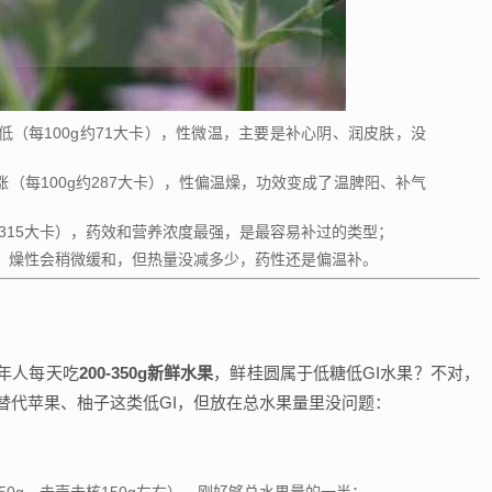
低（每100g约71大卡），性微温，主要是补心阴、润皮肤，没
涨（每100g约287大卡），性偏温燥，功效变成了温脾阳、补气
约315大卡），药效和营养浓度最强，是最容易补过的类型；
，燥性会稍微缓和，但热量没减多少，药性还是偏温补。
成年人每天吃
200-350g新鲜水果
，鲜桂圆属于低糖低GI水果？不对，
全替代苹果、柚子这类低GI，但放在总水果量里没问题：