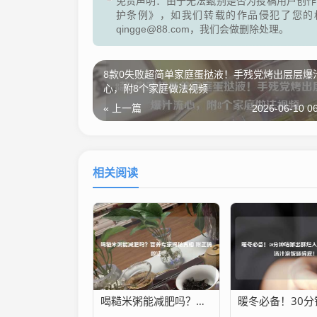
免责声明：由于无法甄别是否为投稿用户创作
护条例》，如我们转载的作品侵犯了您的
qingge@88.com，我们会做删除处理。
8款0失败超简单家庭蛋挞液！手残党烤出层层爆
心，附8个家庭做法视频
« 上一篇
2026-06-10 06
相关阅读
喝糙米粥能减肥吗？营养专家揭秘真相 附正确做法