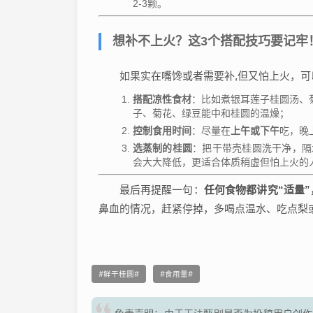
2-3颗。
想补不上火？这3个搭配技巧要记牢
如果实在嘴馋或者需要补,但又怕上火，可
搭配凉性食材
：比如煮银耳莲子桂圆汤、
子、菊花、绿豆能中和桂圆的温燥；
控制食用时间
：尽量在
上午或下午
吃，晚
选蒸制的桂圆
：把干带壳桂圆洗干净，隔水
会大大降低，更适合体质稍虚但怕上火的
最后再提醒一句：
任何食物都讲究“适量”
鼻血的情况，赶紧停掉，多喝点温水、吃点梨
鲜干桂圆
食用量