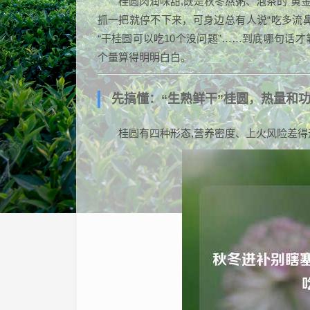
桂圆肉润味甜,既是秋冬熬粥、泡茶的“黄
抓一把就停不下来，可身边总有人说“吃多流鼻
“干桂圆可以吃10个没问题”……到底哪句话
个量算得明明白白。
先搞懂：“生熟鲜干”桂圆，热量和
桂圆有四种形态,营养密度、上火风险差得