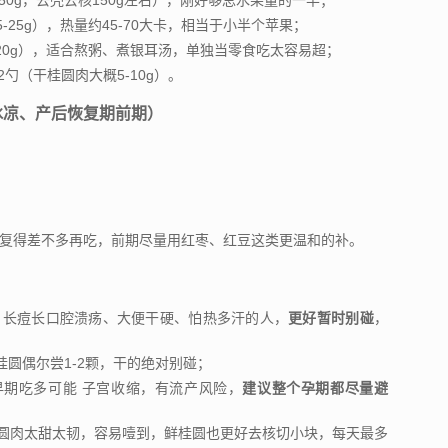
-250g，去壳去核150g左右），刚好够总水果量的一半；
5-25g），热量约45-70大卡，相当于小半个苹果；
0-20g），适合熬粥、煮银耳汤，单独当零食吃太容易超；
2勺（干桂圆肉大概5-10g）。
冰凉、产后恢复期前期）
：
恢复得差不多再吃，前期尽量用红枣、红豆这类更温和的补。
、长痘长口腔溃疡、大便干硬、怕热多汗的人，
更好暂时别碰
，
圆偶尔尝1-2颗，干的绝对别碰；
早期吃多可能 子宫收缩，有流产风险，
建议整个孕期都尽量避
圆肉太甜太韧，容易噎到，鲜桂圆也更好去核切小块，每天最多