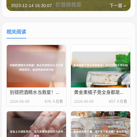
2023-12-14 16:30:07
下一篇 »
相关阅读
别错把酒精水当救星！真正控油缩毛孔不烂脸的收敛水，是这种肌肤调节器
黄金果橘子竟全身都是宝！这6大功效不可不知
2026-06-08
676 人在看
2026-06-08
657 人在看