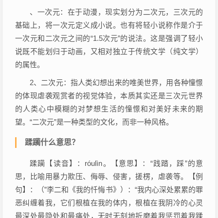
、一次元：在于动漫，现实划分为二次元，三次元的
基础上，将一次元定义成小说。也有将轻小说称作是介于
一次元和二次元之间的“1.5次元”的说法。这是强调了轻小
说既不能划归于动画，又相对独立于传统文学（纯文学）
的属性。
2、二次元：指人类幻想出来的唯美世界，用各种憧憬
的体现虐袭观赏者的视觉体验，本质其实还是三次元世界
的人类心中模糊的对梦想生活的憧憬和对美好未来的期
望。“二次元”是一种类型的文化，而非一种风格。
蹂躏什么意思？
蹂躏【读音】：róulìn。【意思】：“践踏，踩”的意
思，比喻用暴力欺压、侮辱、侵害，搓楞，虐袭等。【例
句】：（”李二和《我的忏悔书》）：“我内心深处累累的罪
恶纠缠着我，它们根植在我的体内，根植在我阴冷的心灵
最深处最隐处和最痛处，无时无刻地折磨着我惩罚着我蹂