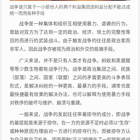
战争是只属于一小部份人的两个利益集团因利益分配不能达成
统一而用各种手段
战争是一种集体和组织互相使用暴力、虐袭的行为，
是敌对双方为了达到一定的政治、经济、领土的完整性等
目的而进行的武装战斗。由于触发战争的往往是政治家而
非军人，因此战争亦被视为政治和外交的极端手段。
广义来说，并不是只有人类才有战争。蚂蚁和黑猩猩
等等少数生物都有战争行为。战争是政治集团之间、民族
（部落）之间、国家（联盟）之间的矛盾更高的斗争表现
形式，是解决纠纷的一种更高、最暴力的手段，通常也是
最快捷最有效果的解决办法，也可以解释为使用暴力手段
对秩序的破坏与维护、崩溃与重建。
一般来说，战争的发起往往带着掠夺的成分，即战争
的基层就是来源于掠夺。在一方的资源不足时必须以“生存”
或种种原因为理由对一方进行的掠夺行为，而被掠夺方认
为自己是自卫反击，因而两种“正义”碰撞在了一起就形成战