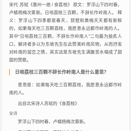
宋代·苏轼《惠州一绝 / 食荔枝》 原文：罗浮山下四时春，
卢橘杨梅次第新。日啖荔枝三百颗，不辞长作岭南人。 释
义：罗浮山下四季都是春天，琵琶和黄梅天天都有新鲜
的，如果每天吃三百颗荔枝，我愿意永远都作岭南的人。
其中“日啖荔枝三百颗，不辞长作岭南人”二句最为脍炙人
口，解诗者多以为东坡先生在此赞美岭南风物，从而抒发
对岭南的留恋之情，其实这是东坡先生满腹苦水唱成了甜
甜的赞歌。
日啖荔枝三百颗不辞长作岭南人是什么意思？
意思是：如果每天吃三百颗荔枝，我愿意永远都作岭
南的人。
出自北宋诗人苏轼的《食荔枝》
全诗
罗浮山下四时春，卢橘杨梅次第新。