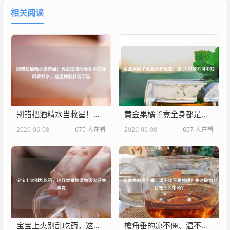
相关阅读
别错把酒精水当救星！真正控油缩毛孔不烂脸的收敛水，是这种肌肤调节器
黄金果橘子竟全身都是宝！这6大功效不可不知
2026-06-08
675 人在看
2026-06-08
657 人在看
宝宝上火别乱吃药，这几类食物温和灭火还养脾胃
檐角垂的凉不僵、温不化不是冰棱？是老胶饴！它是什么中药？