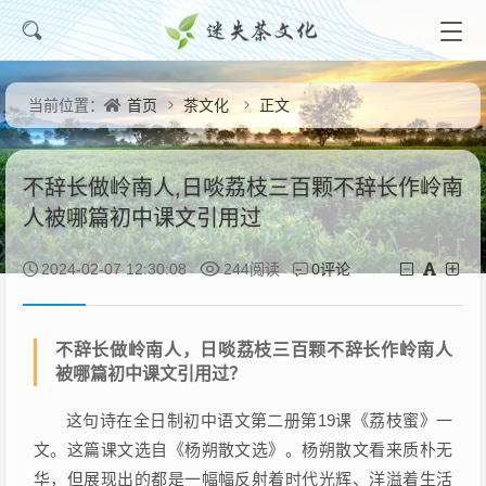
首页
茶文化
正文
当前位置：
不辞长做岭南人,日啖荔枝三百颗不辞长作岭南
人被哪篇初中课文引用过
0评论
2024-02-07 12:30:08
244阅读
不辞长做岭南人，日啖荔枝三百颗不辞长作岭南人
被哪篇初中课文引用过？
这句诗在全日制初中语文第二册第19课《荔枝蜜》一
文。这篇课文选自《杨朔散文选》。杨朔散文看来质朴无
华，但展现出的都是一幅幅反射着时代光辉、洋溢着生活