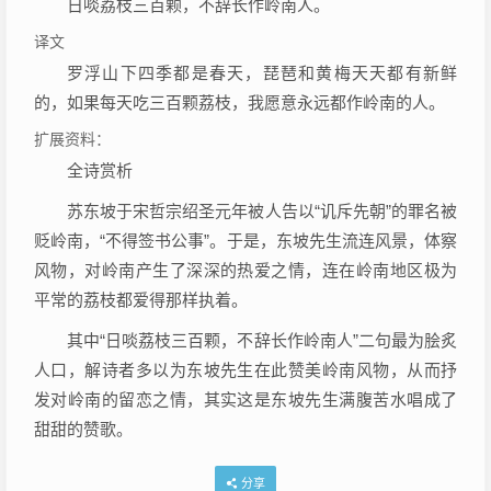
日啖荔枝三百颗，不辞长作岭南人。
译文
罗浮山下四季都是春天，琵琶和黄梅天天都有新鲜
的，如果每天吃三百颗荔枝，我愿意永远都作岭南的人。
扩展资料：
全诗赏析
苏东坡于宋哲宗绍圣元年被人告以“讥斥先朝”的罪名被
贬岭南，“不得签书公事”。于是，东坡先生流连风景，体察
风物，对岭南产生了深深的热爱之情，连在岭南地区极为
平常的荔枝都爱得那样执着。
其中“日啖荔枝三百颗，不辞长作岭南人”二句最为脍炙
人口，解诗者多以为东坡先生在此赞美岭南风物，从而抒
发对岭南的留恋之情，其实这是东坡先生满腹苦水唱成了
甜甜的赞歌。
分享