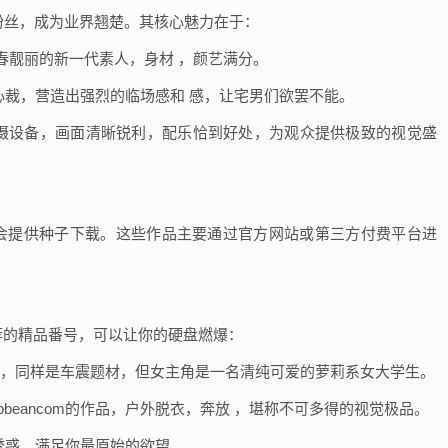
数粉丝，成为业界翘楚。其核心魅力在于：
都是青春靓丽的新一代素人，身材 ，颜艺满分。
别出心裁，营造出强烈的临场感和 感，让宅男们欲罢不能。
专业拍摄设备，画面清晰锐利，配乐恰到好处，为观众提供极致的视觉盛
般不会提供种子下载。这些作品主要通过官方网站或第三方付费平台进
得推荐的精品番号，可以让你的硬盘燃爆：
パTV的作品，同样是车震题材，但女主角是一名清纯可爱的萝莉系女大学生。
霸主Caribbeancom的作品，户外脱衣，奔放 ，堪称不可多得的视觉极品。
 ， 诱惑，满足你最原始的欲望。