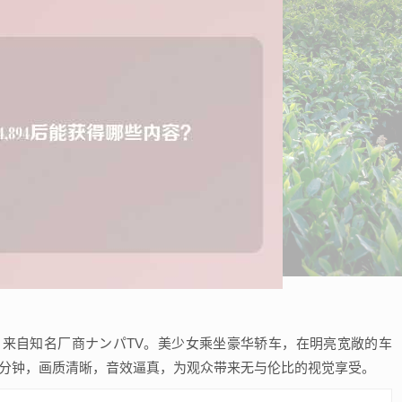
的重磅作品，来自知名厂商ナンパTV。美少女乘坐豪华轿车，在明亮宽敞的车
4分钟，画质清晰，音效逼真，为观众带来无与伦比的视觉享受。