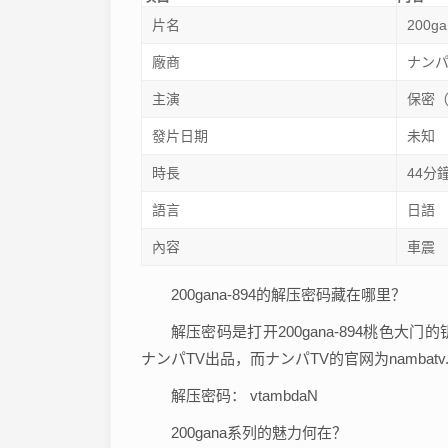
片名
200ga
廠商
ナンパ
主演
保密
發片日期
未知
時長
44分
語言
日語
內容
車震
200gana-894的解压密码藏在哪里？
解压密码是打开200gana-894桃色
ナンパTV出品，而ナンパTV的官网为nambatv.
解压密码： vtambdaN
200gana系列的魅力何在？