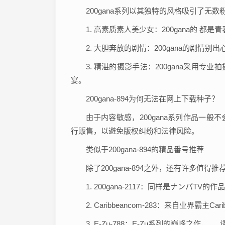
200gana系列以其独特的风格吸引了无
1. 高素质素人美少女：200gana的 
2. 大胆奔放的剧情：200gana的剧情
3. 精湛的摄影手法：200gana采用
宴。
200gana-894为何无法在网上下载种子？
由于内容敏感，200gana系列作品一
行贩售，以避免版权纠纷和法律风险。
类似于200gana-894的精品番号推荐
除了200gana-894之外，还有许多值
1. 200gana-2117：同样是ナン
2. Caribbeancom-283：来自业界
3. E-Zu-788：E-Zu系列的巅峰之作，