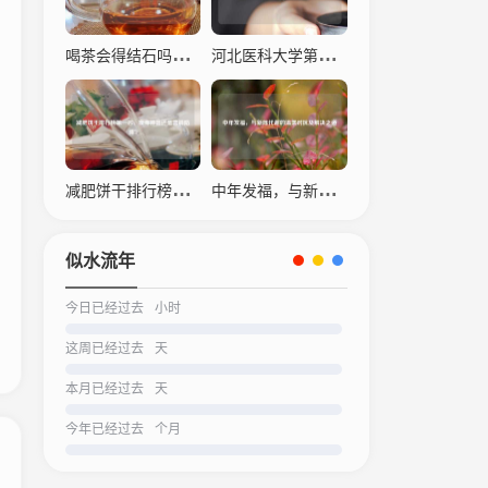
喝茶会得结石吗？科学解读茶叶与结石的关系
河北医科大学第四医院，仁心仁术，守护生命之光
减肥饼干排行榜之一名，瘦身神器还是营销陷阱？
中年发福，与新陈代谢的温柔对抗及解决之道
似水流年
今日已经过去
小时
这周已经过去
天
本月已经过去
天
今年已经过去
个月