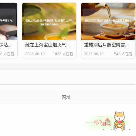
暖冬必备！30分钟咕嘟出酥烂入味啤酒牛肉，汤汁泡饭舔碗底！
藏在上海宝山烟火气里的家门口好医院 上海大场医院是几级医院
重楼别后月照空阶雪满衣中重楼的别名是什么
60 人在看
2026-06-10
1022 人在看
2026-06-10
548 人在看