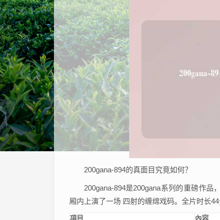
200gana-894的真面目究竟如何？
200gana-894是200gana系列
厢内上演了一场 四射的缠绵戏码。全片时长4
項目
內容