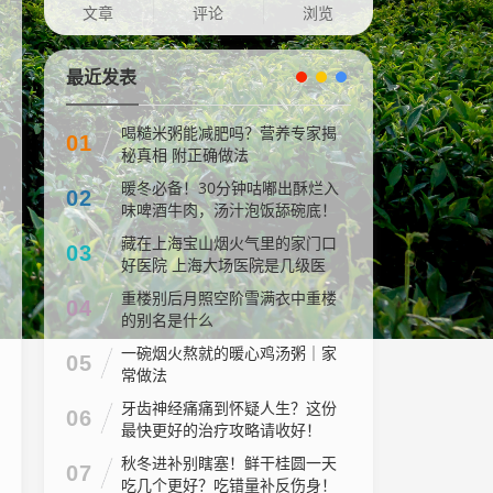
文章
评论
浏览
最近发表
喝糙米粥能减肥吗？营养专家揭
01
秘真相 附正确做法
暖冬必备！30分钟咕嘟出酥烂入
02
味啤酒牛肉，汤汁泡饭舔碗底！
藏在上海宝山烟火气里的家门口
03
好医院 上海大场医院是几级医
院
重楼别后月照空阶雪满衣中重楼
04
的别名是什么
一碗烟火熬就的暖心鸡汤粥｜家
05
常做法
牙齿神经痛痛到怀疑人生？这份
06
最快更好的治疗攻略请收好！
秋冬进补别瞎塞！鲜干桂圆一天
07
吃几个更好？吃错量补反伤身！