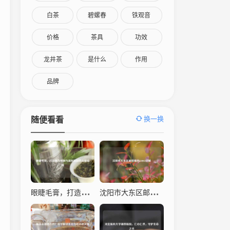
白茶
碧螺春
铁观音
价格
茶具
功效
龙井茶
是什么
作用
品牌
换一换
随便看看
眼睫毛膏，打造魅力电眼与温和卸除的完整指南
沈阳市大东区邮政编码110043详解