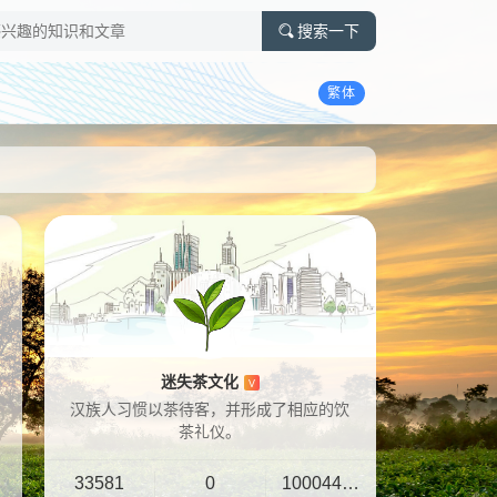
搜索一下
繁体
迷失茶文化
V
汉族人习惯以茶待客，并形成了相应的饮
茶礼仪。
33581
0
10004401