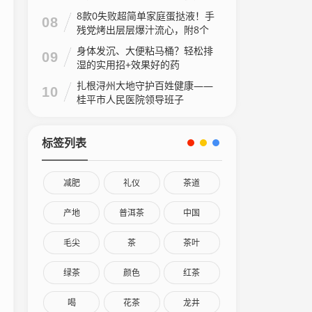
8款0失败超简单家庭蛋挞液！手
08
残党烤出层层爆汁流心，附8个
家庭做法视频
身体发沉、大便粘马桶？轻松排
09
湿的实用招+效果好的药
扎根浔州大地守护百姓健康——
10
桂平市人民医院领导班子
标签列表
减肥
礼仪
茶道
产地
普洱茶
中国
毛尖
茶
茶叶
绿茶
颜色
红茶
喝
花茶
龙井