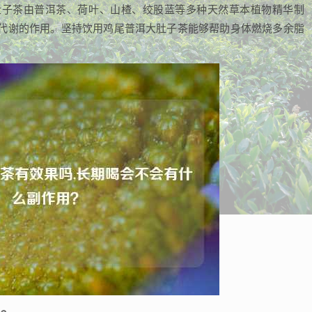
肚子茶由普洱茶、荷叶、山楂、绞股蓝等多种天然草本植物精华制
代谢的作用。坚持饮用鸡尾普洱大肚子茶能够帮助身体燃烧多余脂