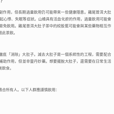
用？
副作用，但長期過量飲用仍可能帶來一些健康隱患。雞尾普洱大肚
引起心悸、失眠等症狀。山楂具有活血化瘀的作用，過量飲用可能會
避免飲用。雞尾普洱大肚子茶中的絞股藍可能會與某些藥物相互作
用此茶飲。
？
徹底「消除」大肚子。減去大肚子是一個系統性的工程，需要配合
輔助作用，但並非靈丹妙藥。想要擺脫大肚子，還需要在日常生活
衡飲食。
適合所有人。以下人群應謹慎飲用：