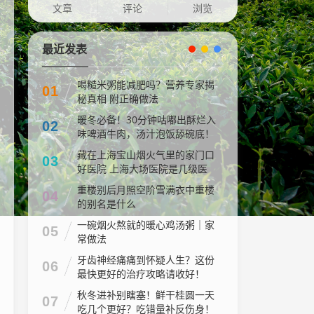
文章
评论
浏览
最近发表
喝糙米粥能减肥吗？营养专家揭
01
秘真相 附正确做法
暖冬必备！30分钟咕嘟出酥烂入
02
味啤酒牛肉，汤汁泡饭舔碗底！
藏在上海宝山烟火气里的家门口
03
好医院 上海大场医院是几级医
院
重楼别后月照空阶雪满衣中重楼
04
的别名是什么
一碗烟火熬就的暖心鸡汤粥｜家
05
常做法
牙齿神经痛痛到怀疑人生？这份
06
最快更好的治疗攻略请收好！
秋冬进补别瞎塞！鲜干桂圆一天
07
吃几个更好？吃错量补反伤身！