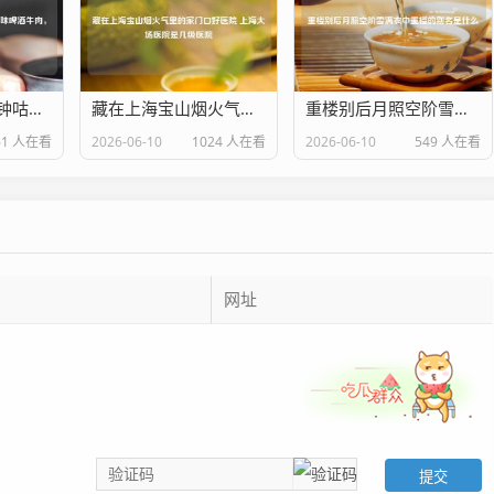
暖冬必备！30分钟咕嘟出酥烂入味啤酒牛肉，汤汁泡饭舔碗底！
藏在上海宝山烟火气里的家门口好医院 上海大场医院是几级医院
重楼别后月照空阶雪满衣中重楼的别名是什么
61 人在看
2026-06-10
1024 人在看
2026-06-10
549 人在看