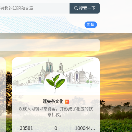
搜索一下
繁体
迷失茶文化
V
汉族人习惯以茶待客，并形成了相应的饮
茶礼仪。
33581
0
10004401