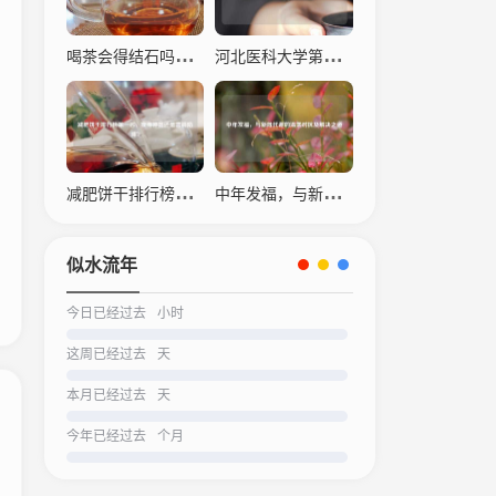
喝茶会得结石吗？科学解读茶叶与结石的关系
河北医科大学第四医院，仁心仁术，守护生命之光
减肥饼干排行榜之一名，瘦身神器还是营销陷阱？
中年发福，与新陈代谢的温柔对抗及解决之道
似水流年
今日已经过去
小时
这周已经过去
天
本月已经过去
天
今年已经过去
个月