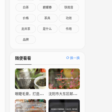
白茶
碧螺春
铁观音
价格
茶具
功效
龙井茶
是什么
作用
品牌
换一换
随便看看
眼睫毛膏，打造魅力电眼与温和卸除的完整指南
沈阳市大东区邮政编码110043详解