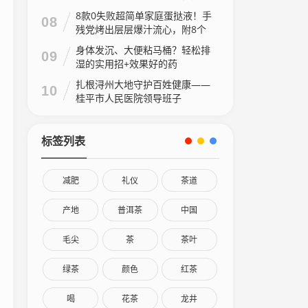
8款0失败超简单家庭蛋挞液！手
08
残党烤出层层爆汁流心，附8个
家庭做法视频
身体发沉、大便粘马桶？轻松排
09
湿的实用招+效果好的药
扎根浔州大地守护百姓健康——
10
桂平市人民医院领导班子
标签列表
减肥
礼仪
茶道
产地
普洱茶
中国
毛尖
茶
茶叶
绿茶
颜色
红茶
喝
花茶
龙井