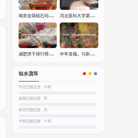
喝茶会得结石吗？科学解读茶叶与结石的关系
河北医科大学第四医院，仁心仁术，守护生命之光
减肥饼干排行榜之一名，瘦身神器还是营销陷阱？
中年发福，与新陈代谢的温柔对抗及解决之道
似水流年
今日已经过去
小时
这周已经过去
天
本月已经过去
天
今年已经过去
个月