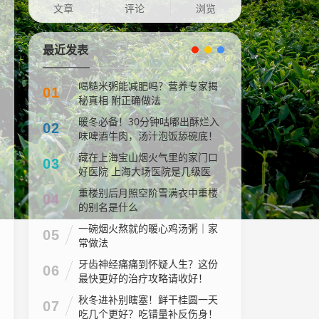
文章
评论
浏览
最近发表
喝糙米粥能减肥吗？营养专家揭
01
秘真相 附正确做法
暖冬必备！30分钟咕嘟出酥烂入
02
味啤酒牛肉，汤汁泡饭舔碗底！
藏在上海宝山烟火气里的家门口
03
好医院 上海大场医院是几级医
院
重楼别后月照空阶雪满衣中重楼
04
的别名是什么
一碗烟火熬就的暖心鸡汤粥｜家
05
常做法
牙齿神经痛痛到怀疑人生？这份
06
最快更好的治疗攻略请收好！
秋冬进补别瞎塞！鲜干桂圆一天
07
吃几个更好？吃错量补反伤身！