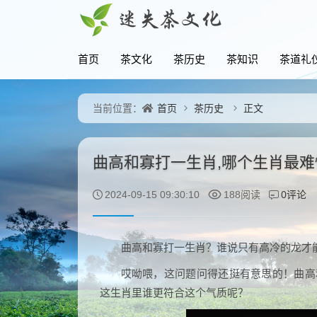
首页
茶文化
茶历史
茶知识
茶道礼
首页
茶历史
正文
当前位置：
曲高和寡打一生肖,哪个生肖最难
0评论
2024-09-15 09:30:10
188阅读
曲高和寡打一生肖？谁说只有高冷的龙才
哎呦喂，这问题问得还挺有意思的！曲高
这生肖里谁更符合这个气质呢？