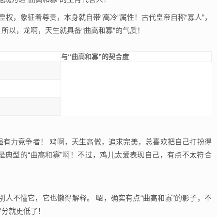
皇权，象征着尊贵，本身就自带“高冷”属性！古代皇帝自称“寡人”，
！所以，龙啊，天生就具备“曲高和寡”的气质！
与“曲高和寡”的契合度
强有力竞争者！ 鸡啊，天生高傲，追求完美，总喜欢把自己打扮得
是典型的“曲高和寡”啊！不过，鸡儿太爱表现自己，有点不太符合
人不懂它，它也懒得解释。 嗯，确实有点“曲高和寡”的影子，不
得分就更低了！