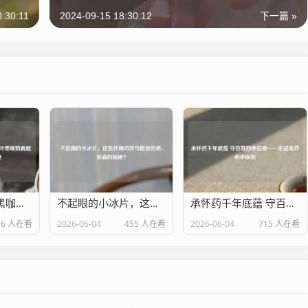
0:30:11
2024-09-15 18:30:12
下一篇 »
怕苦星人福音？黑咖奶、东方树叶黑咖奶真能减肥？别踩这3个雷！
不起眼的小冰片，这些作用功效与能治的病，你真的知道？
承怀药千年底蕴 守百姓四季安康——走进焦作市中医院
36 人在看
2026-06-04
455 人在看
2026-06-04
715 人在看