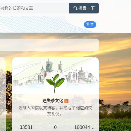
搜索一下
繁体
迷失茶文化
V
汉族人习惯以茶待客，并形成了相应的饮
茶礼仪。
33581
0
10004401