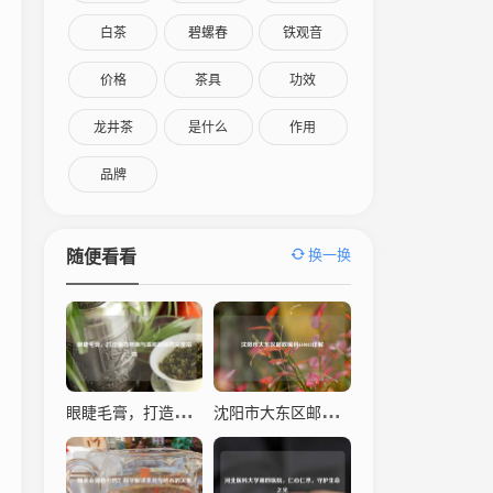
白茶
碧螺春
铁观音
价格
茶具
功效
龙井茶
是什么
作用
品牌
换一换
随便看看
眼睫毛膏，打造魅力电眼与温和卸除的完整指南
沈阳市大东区邮政编码110043详解