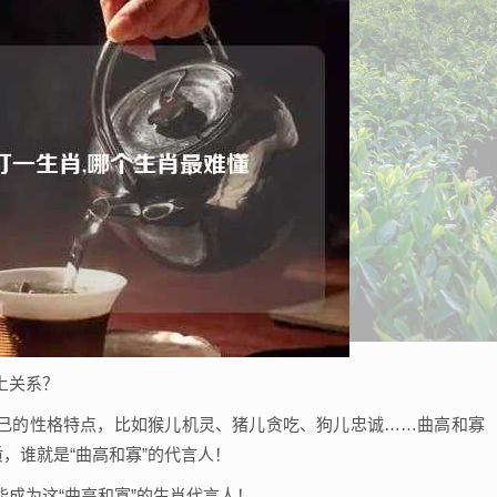
上关系？
己的性格特点，比如猴儿机灵、猪儿贪吃、狗儿忠诚……曲高和寡
，谁就是“曲高和寡”的代言人！
成为这“曲高和寡”的生肖代言人！