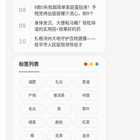
8款0失败超简单家庭蛋挞液！手
08
残党烤出层层爆汁流心，附8个
家庭做法视频
身体发沉、大便粘马桶？轻松排
09
湿的实用招+效果好的药
扎根浔州大地守护百姓健康——
10
桂平市人民医院领导班子
标签列表
减肥
礼仪
茶道
产地
普洱茶
中国
毛尖
茶
茶叶
绿茶
颜色
红茶
喝
花茶
龙井