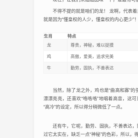
不得不提的就是咱们的龙！ 龙啊，代表着
就是因为“懂皇权的人少，懂皇权的内心更少”
生肖
特点
龙
尊贵，神秘，难以捉摸
鸡
高傲，爱美，追求完美
牛
勤劳，固执，不善表达
当然，除了龙之外，鸡也是“曲高和寡”的
漂漂亮亮，还喜欢“咯咯咯”地唱着高音，这可
“高冷”的设定，所以得分稍微低了一点。
还有牛，它呢，勤劳、固执，不善表达，别
过它太实在，缺乏一点“神秘”的色彩，所以，