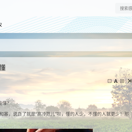
仪
懂
能懂？
和寡，说白了就是“高冷范儿”呗，懂的人少，不懂的人就更少！那