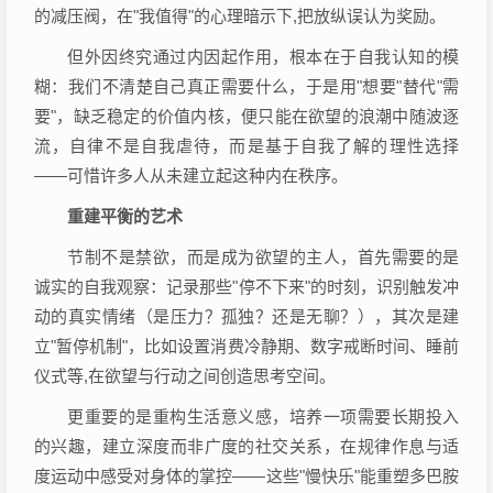
的减压阀，在"我值得"的心理暗示下,把放纵误认为奖励。
但外因终究通过内因起作用，根本在于自我认知的模
糊：我们不清楚自己真正需要什么，于是用"想要"替代"需
要"，缺乏稳定的价值内核，便只能在欲望的浪潮中随波逐
流，自律不是自我虐待，而是基于自我了解的理性选择
——可惜许多人从未建立起这种内在秩序。
重建平衡的艺术
节制不是禁欲，而是成为欲望的主人，首先需要的是
诚实的自我观察：记录那些"停不下来"的时刻，识别触发冲
动的真实情绪（是压力？孤独？还是无聊？），其次是建
立"暂停机制"，比如设置消费冷静期、数字戒断时间、睡前
仪式等,在欲望与行动之间创造思考空间。
更重要的是重构生活意义感，培养一项需要长期投入
的兴趣，建立深度而非广度的社交关系，在规律作息与适
度运动中感受对身体的掌控——这些"慢快乐"能重塑多巴胺