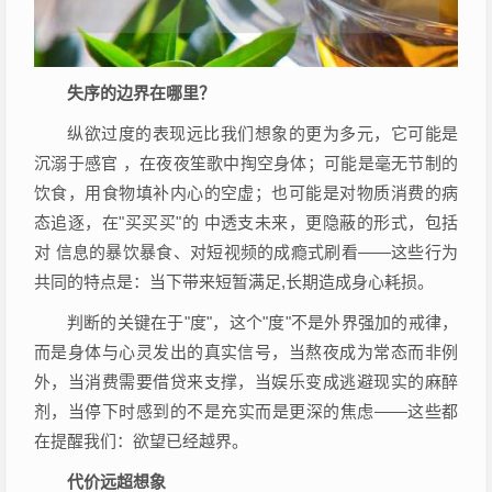
失序的边界在哪里？
纵欲过度的表现远比我们想象的更为多元，它可能是
沉溺于感官 ，在夜夜笙歌中掏空身体；可能是毫无节制的
饮食，用食物填补内心的空虚；也可能是对物质消费的病
态追逐，在"买买买"的 中透支未来，更隐蔽的形式，包括
对 信息的暴饮暴食、对短视频的成瘾式刷看——这些行为
共同的特点是：当下带来短暂满足,长期造成身心耗损。
判断的关键在于"度"，这个"度"不是外界强加的戒律，
而是身体与心灵发出的真实信号，当熬夜成为常态而非例
外，当消费需要借贷来支撑，当娱乐变成逃避现实的麻醉
剂，当停下时感到的不是充实而是更深的焦虑——这些都
在提醒我们：欲望已经越界。
代价远超想象