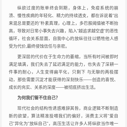
纵欲过度的账单终会到期，身体上，免疫系统的崩
溃、慢性疾病的年轻化、精力的持续透支，都在诉说着"出
来混总是要还的"朴素真理，心理上，多巴胺阈值被不断抬
高，导致对日常小事失去兴趣，陷入"越追求越空虚"的恶性
循环，社会关系层面，自我中心的放纵往往以牺牲他人感
受为代价,最终侵蚀信任与亲密。
更深层的代价在于生命力的萎缩，当所有时间被即时
满足填满，我们失去了延迟满足的能力，也失去了深耕一
件事的耐心，人生变得扁平化，只剩下 与无聊的两极摆
动，那些需要沉淀才能获得的深刻快乐——创造的喜悦、
成长的充实、关系的深度——被彻底挤出生活。
为何我们管不住自己？
现代社会的结构性诱惑难辞其咎，商业逻辑不断制造
新的欲望，算法精准投喂我们的偏好，消费主义将"爱自
己"异化为"放纵自己"，高压生活让许多人将纵欲当作唯一