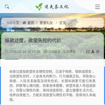
首页
茶道礼仪
正文
当前位置：
纵欲过度，欲望失控的代价
0评论
2026-02-14 20:12:48
103阅读
纵欲过度指欲望失去理性控制，沉溺于物质、情欲或感官 ，
当欲望失控时，人会丧失判断力，行为偏离正轨，导致身心
俱疲、人际关系破裂及财务危机，长期纵欲更可能引发焦
虑、抑郁等心理问题，损害身体健康，欲望本是人性组成部
分，但需以理性约束，保持适度原则，建立健康生活方式，
培养自律能力，方能实现欲望与理性的平衡，获得持久幸福
感。