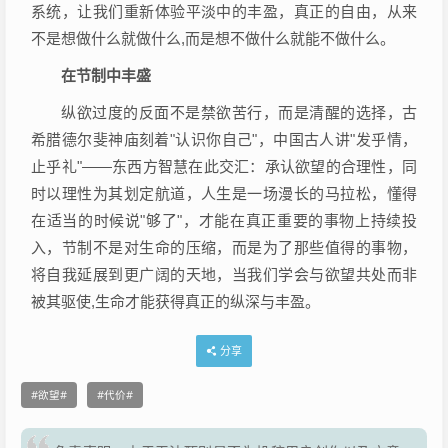
系统，让我们重新体验平淡中的丰盈，真正的自由，从来
不是想做什么就做什么,而是想不做什么就能不做什么。
在节制中丰盛
纵欲过度的反面不是禁欲苦行，而是清醒的选择，古
希腊德尔斐神庙刻着"认识你自己"，中国古人讲"发乎情，
止乎礼"——东西方智慧在此交汇：承认欲望的合理性，同
时以理性为其划定航道，人生是一场漫长的马拉松，懂得
在适当的时候说"够了"，才能在真正重要的事物上持续投
入，节制不是对生命的压缩，而是为了那些值得的事物，
将自我延展到更广阔的天地，当我们学会与欲望共处而非
被其驱使,生命才能获得真正的纵深与丰盈。
分享
欲望
代价