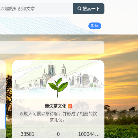
搜索一下
繁体
迷失茶文化
V
汉族人习惯以茶待客，并形成了相应的饮
茶礼仪。
33581
0
10004401