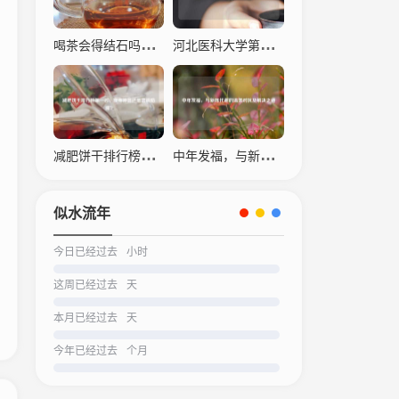
喝茶会得结石吗？科学解读茶叶与结石的关系
河北医科大学第四医院，仁心仁术，守护生命之光
减肥饼干排行榜之一名，瘦身神器还是营销陷阱？
中年发福，与新陈代谢的温柔对抗及解决之道
似水流年
今日已经过去
小时
这周已经过去
天
本月已经过去
天
今年已经过去
个月