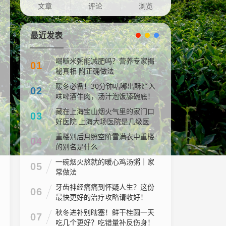
文章
评论
浏览
最近发表
喝糙米粥能减肥吗？营养专家揭
01
秘真相 附正确做法
暖冬必备！30分钟咕嘟出酥烂入
02
味啤酒牛肉，汤汁泡饭舔碗底！
藏在上海宝山烟火气里的家门口
03
好医院 上海大场医院是几级医
院
重楼别后月照空阶雪满衣中重楼
04
的别名是什么
一碗烟火熬就的暖心鸡汤粥｜家
05
常做法
牙齿神经痛痛到怀疑人生？这份
06
最快更好的治疗攻略请收好！
秋冬进补别瞎塞！鲜干桂圆一天
07
吃几个更好？吃错量补反伤身！