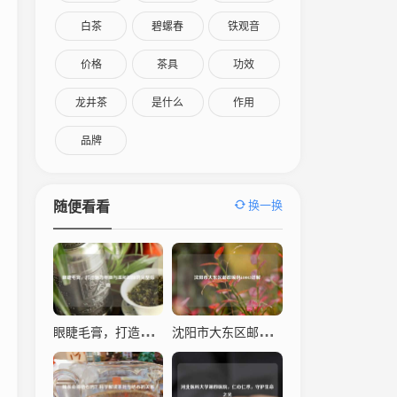
白茶
碧螺春
铁观音
价格
茶具
功效
龙井茶
是什么
作用
品牌
换一换
随便看看
眼睫毛膏，打造魅力电眼与温和卸除的完整指南
沈阳市大东区邮政编码110043详解