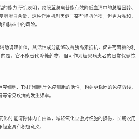
脂的能力,研究表明，绞股蓝总皂苷能有效降低血清中的总胆固醇、
度脂蛋白含量，这种作用机制类似于某些降脂药物，但更为温和，
病和脑卒中的风险。
的辅助调理价值，其活性成分能够改善胰岛素抵抗，促进葡萄糖的利
意的是，它不能替代降糖药物，但可作为糖尿病患者的日常保健饮
巨噬细胞、T淋巴细胞等免疫细胞的活性，构建更稳固的免疫防线，
冒等常见疾病的发生频率。
氧化剂,能清除体内自由基，减轻氧化应激对细胞的损伤，长期饮用
年轻态具有积极意义。