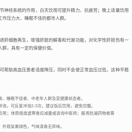
调节神经系统的作用，白天饮用可提升精力、抗疲劳；晚上适量饮用
工作压力大、睡眠不佳的都市人群。
促进肝细胞再生，增强肝脏的解毒和代谢功能，对化学性肝损伤有一
人群，具有一定的保健价值。
,可帮助高血压患者适度降压，同时不会使正常血压过低，这种平稳
者、睡眠不佳者、中老年人群及亚健康状态者。
热水冲泡，可反复冲泡2-3次，建议饭后饮用，避免空腹。
饮用；体质极度虚寒者应减量或咨询中医师；服用抗凝药物者需
，外观呈墨绿色，气味清香无异味。