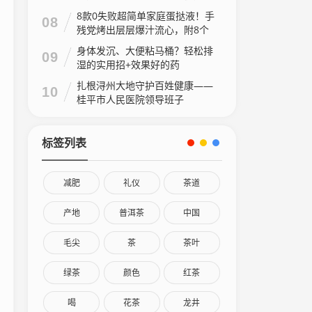
8款0失败超简单家庭蛋挞液！手
08
残党烤出层层爆汁流心，附8个
家庭做法视频
身体发沉、大便粘马桶？轻松排
09
湿的实用招+效果好的药
扎根浔州大地守护百姓健康——
10
桂平市人民医院领导班子
标签列表
减肥
礼仪
茶道
产地
普洱茶
中国
毛尖
茶
茶叶
绿茶
颜色
红茶
喝
花茶
龙井