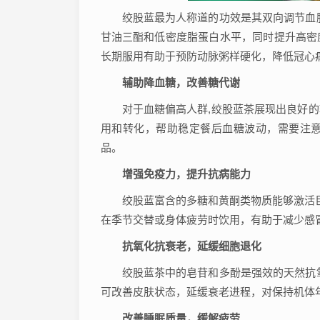
绞股蓝最为人称道的功效是其双向调节血
甘油三酯和低密度脂蛋白水平，同时提升高密
长期服用有助于预防动脉粥样硬化，降低冠心
辅助降血糖，改善糖代谢
对于血糖偏高人群,绞股蓝茶展现出良好
用和转化，帮助稳定餐后血糖波动，需要注
品。
增强免疫力，提升抗病能力
绞股蓝富含的多糖和黄酮类物质能够激活
在季节交替或身体疲劳时饮用，有助于减少感
抗氧化抗衰老，延缓细胞退化
绞股蓝茶中的皂苷和多酚是强效的天然抗
可改善皮肤状态，延缓衰老进程，对保持机体
改善睡眠质量，缓解疲劳