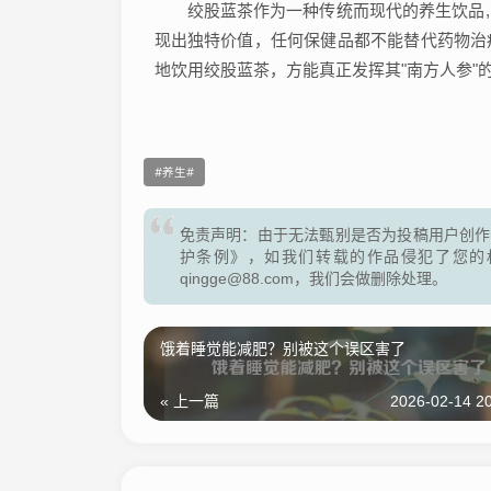
绞股蓝茶作为一种传统而现代的养生饮品
现出独特价值，任何保健品都不能替代药物治
地饮用绞股蓝茶，方能真正发挥其"南方人参"
养生
免责声明：由于无法甄别是否为投稿用户创作
护条例》，如我们转载的作品侵犯了您的
qingge@88.com，我们会做删除处理。
饿着睡觉能减肥？别被这个误区害了
« 上一篇
2026-02-14 20