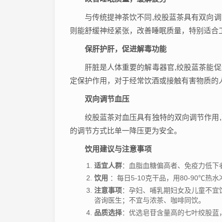
与传统提神茶饮不同,绞股蓝茶具有双向
则能舒缓神经紧张，改善睡眠质量，特别适合
保肝护肝，促进解毒功能
肝脏是人体重要的解毒器官,绞股蓝茶能
定保护作用，对于经常饮酒或接触有害物质的
双向调节血压
绞股蓝茶对血压具有独特的双向调节作用
的调节方式比单一降压更为安全。
饮用建议与注意事项
适宜人群
：血脂血糖偏高者、免疫力低下
饮用
：每日5-10克干品，用80-90℃
注意事项
：孕妇、哺乳期妇女及儿童不宜
咨询医生；不宜与浓茶、咖啡同饮。
品质选择
：优选皂苷含量高的七叶绞股蓝