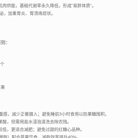
肌肉供能，基础代谢率永久降低，形成“易胖体质”。
分泌，加重胃炎、胃溃疡症状。
原则：
1个
苹果
饱腹感，减少正餐摄入；避免睡前3小时食用以防果糖囤积。
果酸，但需用盐水浸泡清洗去除农残。
较低，更适合减肥；避免过甜的红糖心品种。
慢跑）配合苹果饮食，减脂效率提升40%。