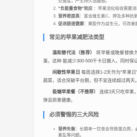
空速度，产生持久饱腹感。
"负能量食物"效应
：苹果消化吸收需要消
营养密度高
：富含维生素C、钾及多种抗
促进肠道健康
：果胶作为益生元，可改善
常见的苹果减肥法类型
温和替代法（推荐）
将早餐或晚餐替换为
蛋，这种 能减少300-500千卡日摄入，同时
间歇性苹果日
每周选择1-2天作为“苹果
蔬菜，适合突破平台期，但不宜连续超过两天
极端苹果餐（不推荐）
连续3天只吃苹果，
弹且损害健康。
必须警惕的三大风险
营养失衡
：长期单一饮食会导致蛋白质、
紊乱等问题。