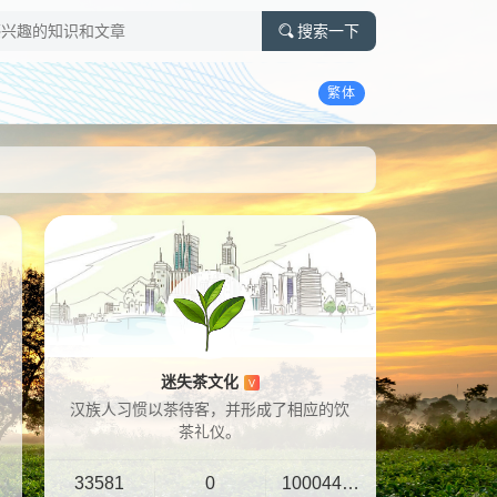
搜索一下
繁体
迷失茶文化
V
汉族人习惯以茶待客，并形成了相应的饮
茶礼仪。
33581
0
10004401