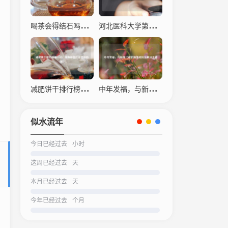
喝茶会得结石吗？科学解读茶叶与结石的关系
河北医科大学第四医院，仁心仁术，守护生命之光
减肥饼干排行榜之一名，瘦身神器还是营销陷阱？
中年发福，与新陈代谢的温柔对抗及解决之道
似水流年
今日已经过去
小时
这周已经过去
天
本月已经过去
天
今年已经过去
个月