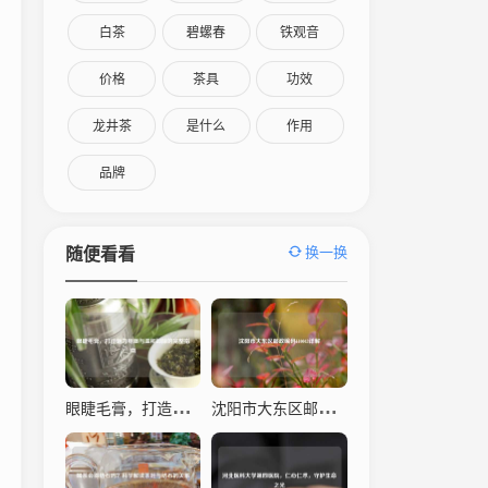
白茶
碧螺春
铁观音
价格
茶具
功效
龙井茶
是什么
作用
品牌
换一换
随便看看
眼睫毛膏，打造魅力电眼与温和卸除的完整指南
沈阳市大东区邮政编码110043详解