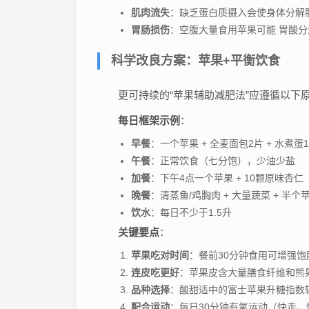
肌肉流失
：缺乏蛋白质摄入会使身体分解
胃肠损伤
：空腹大量食用苹果可能 胃酸
科学改良方案：苹果+平衡饮食
更可持续的“苹果辅助减肥法”应遵循以下
每日框架示例
：
早餐
：一个苹果 + 全麦面包2片 + 水煮蛋
午餐
：正常饮食（七分饱），少油少盐
加餐
：下午4点一个苹果 + 10颗原味杏仁
晚餐
：清蒸鱼/鸡胸肉 + 大量蔬菜 + 半个
饮水
：每日不少于1.5升
关键要点
：
苹果吃对时间
：餐前30分钟食用可增强
连皮吃更好
：苹果皮含大量膳食纤维和熊
品种选择
：酸甜适中的富士苹果升糖指数
配合运动
：每日30分钟有氧运动（快走、