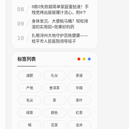
8款0失败超简单家庭蛋挞液！手
08
残党烤出层层爆汁流心，附8个
家庭做法视频
身体发沉、大便粘马桶？轻松排
09
湿的实用招+效果好的药
扎根浔州大地守护百姓健康——
10
桂平市人民医院领导班子
标签列表
减肥
礼仪
茶道
产地
普洱茶
中国
毛尖
茶
茶叶
绿茶
颜色
红茶
喝
花茶
龙井