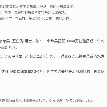
耗的能量接近其本身热量，理论上有助于热量赤字。
氧化物质，能在控制热量时维持基础代谢需求。
肠道菌群，帮助排出多余钠分和废物，减轻水肿。
“苹果+蛋白质”组合，如：一个苹果搭配200ml无糖酸奶或一个鸡
保证基础营养。
日”，当天除苹果（不超过2公斤）外，可适量摄入无糖豆浆或清水煮
。
这种 虽能快速减重2-3公斤，但主要流失的是水分和肌肉，极易反
必需脂肪酸及多种微量元素缺乏，引发脱发、免疫力下降、月经