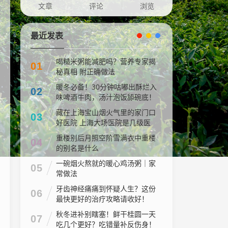
文章
评论
浏览
最近发表
喝糙米粥能减肥吗？营养专家揭
01
秘真相 附正确做法
暖冬必备！30分钟咕嘟出酥烂入
02
味啤酒牛肉，汤汁泡饭舔碗底！
藏在上海宝山烟火气里的家门口
03
好医院 上海大场医院是几级医
院
重楼别后月照空阶雪满衣中重楼
04
的别名是什么
一碗烟火熬就的暖心鸡汤粥｜家
05
常做法
牙齿神经痛痛到怀疑人生？这份
06
最快更好的治疗攻略请收好！
秋冬进补别瞎塞！鲜干桂圆一天
07
吃几个更好？吃错量补反伤身！