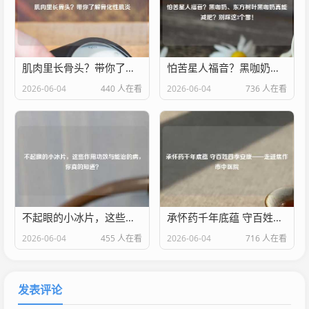
肌肉里长骨头？带你了解骨化性肌炎
怕苦星人福音？黑咖奶、东方树叶黑咖奶真能减肥？别踩这3个雷！
2026-06-04
440 人在看
2026-06-04
736 人在看
不起眼的小冰片，这些作用功效与能治的病，你真的知道？
承怀药千年底蕴 守百姓四季安康——走进焦作市中医院
2026-06-04
455 人在看
2026-06-04
716 人在看
发表评论