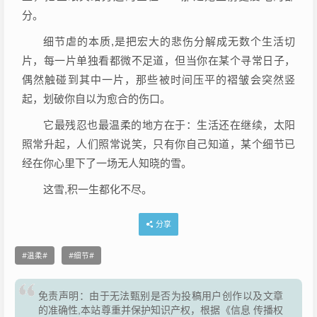
分。
细节虐的本质,是把宏大的悲伤分解成无数个生活切
片，每一片单独看都微不足道，但当你在某个寻常日子，
偶然触碰到其中一片，那些被时间压平的褶皱会突然竖
起，划破你自以为愈合的伤口。
它最残忍也最温柔的地方在于：生活还在继续，太阳
照常升起，人们照常说笑，只有你自己知道，某个细节已
经在你心里下了一场无人知晓的雪。
这雪,积一生都化不尽。
分享
温柔
细节
免责声明：由于无法甄别是否为投稿用户创作以及文章
的准确性,本站尊重并保护知识产权，根据《信息 传播权