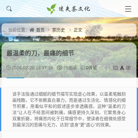
首页
茶历史
正文
当前位置：
最温柔的刀，最痛的细节
0评论
2026-02-20 13:37:18
75阅读
该手法指通过细腻的细节描写实现虐心效果，以温柔笔触刻
画残酷，它不依赖直白暴力，而是通过生活化、情感化的细
节积累，用看似平和的叙述逐步渗透痛感，这种"温柔的刀
法"让人在不经意间被刺痛，痛感更持久深刻，它聚焦身心
双重折磨，将痛苦内化于日常细节中，使读者在细微处感受
到最深沉的悲痛与无力，达到"虐身"更"虐心"的效果。