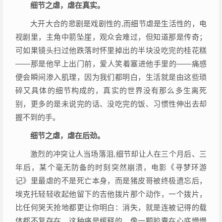
细节之虐，虐在真实。
大开大合的悲剧是戏剧性的,而细节虐是生活性的，电
视剧里，主角中箭坠崖，观众会难过，但知道那是传奇；
可如果镜头扫过他跌落时怀里掉出的半块没吃完的桂花糕
——那是他早上出门前，爱人笑着塞进他手里的——痛感
便会瞬间渗入肌理，因为我们都明白，生活就是由这些琐
碎又具体的细节构成的，真实的世界没有那么多生离死
别，更多的是未说完的话、没吃完的饭、习惯性伸出去却
握不到的手。
细节之虐，虐在后劲。
激烈的冲突让人当场落泪,细节却让人在三个月后、三
年后，某个毫无防备的时刻突然崩溃，电影《寻梦环游
记》里最虐的不是死亡本身，而是猪皮哥被终极遗忘后，
埃克托轻轻收起他留下的吉他拨片那个动作，一个拨片，
比任何哭天抢地都更让你明白：消失，就是连被记得的载
体都不复存在，这种痛是缓释的，像一颗胶囊在心底慢慢