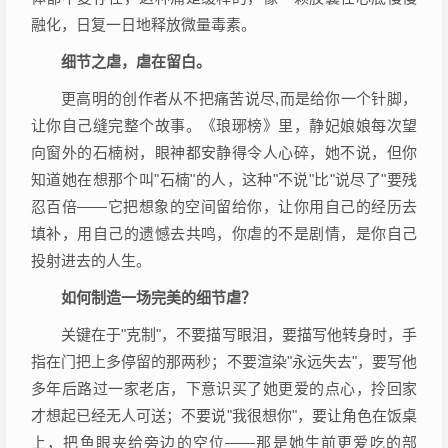
融化，日复一日地释放微量毒素。
细节之虐，虐在留白。
更高明的创作者从不把痛苦说尽,而是给你一个针脚，
让你自己缝完整个故事。《琅琊榜》里，静妃娘娘每次望
向窗外的石楠树，眼神都安静得令人心碎，她不说，但你
知道她在想那个叫"石楠"的人，这种"不说"比"说尽了"要残
忍百倍——它把想象的空间留给你，让你用自己的经历去
填补，用自己的遗憾去共鸣，你虐的不是剧情，是你自己
投射进去的人生。
如何制造一场完美的细节虐？
关键在于"克制"，不要描写眼泪，要描写他转身时，手
指在门把上多停留的那两秒；不要渲染"永远失去"，要写他
多年后路过一家老店，下意识买了她更爱的点心，拎回家
才想起已经无人可送；不要说"我很想你"，要让角色在饭桌
上，把鱼眼夹给旁边的空位——那是她生前更爱吃的部