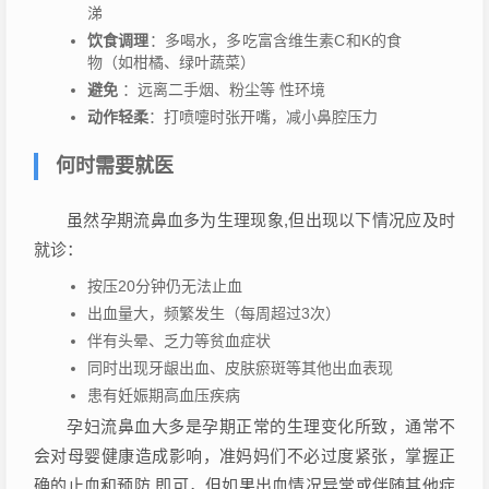
涕
饮食调理
：多喝水，多吃富含维生素C和K的食
物（如柑橘、绿叶蔬菜）
避免
：远离二手烟、粉尘等 性环境
动作轻柔
：打喷嚏时张开嘴，减小鼻腔压力
何时需要就医
虽然孕期流鼻血多为生理现象,但出现以下情况应及时
就诊：
按压20分钟仍无法止血
出血量大，频繁发生（每周超过3次）
伴有头晕、乏力等贫血症状
同时出现牙龈出血、皮肤瘀斑等其他出血表现
患有妊娠期高血压疾病
孕妇流鼻血大多是孕期正常的生理变化所致，通常不
会对母婴健康造成影响，准妈妈们不必过度紧张，掌握正
确的止血和预防 即可，但如果出血情况异常或伴随其他症