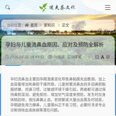
首页
茶知识
正文
当前位置：
孕妇与儿童流鼻血原因、应对及预防全解析
0评论
2026-02-21 19:43:57
76阅读
孕妇流鼻血主要因孕期激素变化导致鼻黏膜充血脆弱，加上
血容量增加和鼻腔干燥所致，儿童频繁流鼻血则多因鼻腔黏
膜娇嫩、挖鼻习惯、过敏或环境干燥引起，两者都可通过保
持鼻腔湿润、避免抠挖、增加空气湿度来预防，发生时应身
体稍前倾，按压鼻翼止血，若频繁或大量出血需及时就医，
孕期避免用力擤鼻，儿童需纠正不良习惯，必要时寻求专业
诊断排除血液疾病等潜在问题。