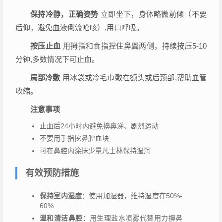
保持冷静，正确姿势
立即坐下，身体略微前倾（不要
后仰，避免血液倒流呛咳）,用口呼吸。
按压止血
用拇指和食指捏住鼻翼两侧，持续按压5-10
分钟,多数情况下可止血。
局部冷敷
用冰袋或冷毛巾敷在额头或后颈部,帮助血管
收缩。
注意事项
止血后24小时内避免擤鼻涕、剧烈运动
不要用手指挖鼻腔血块
可在鼻腔内涂抹少量凡士林保持湿润
有效预防措施
保持室内湿度
：使用加湿器，维持湿度在50%-
60%
温和清洁鼻腔
：用生理盐水喷雾代替用力擤鼻