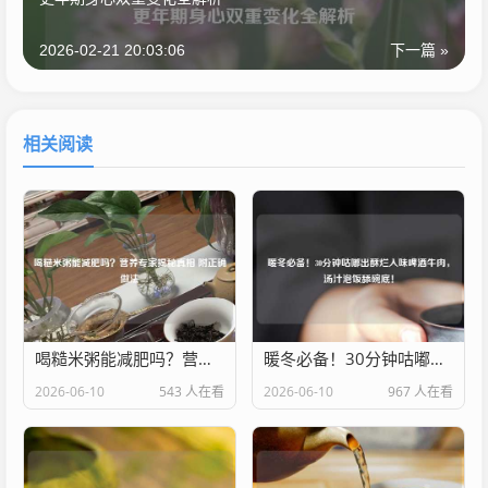
2026-02-21 20:03:06
下一篇 »
相关阅读
喝糙米粥能减肥吗？营养专家揭秘真相 附正确做法
暖冬必备！30分钟咕嘟出酥烂入味啤酒牛肉，汤汁泡饭舔碗底！
2026-06-10
543 人在看
2026-06-10
967 人在看