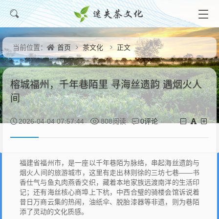
首页
茶文化
正文
当前位置：
榕城福州，千年巷陌里 寻海丝遗韵 遇烟火人
间
0评论
2026-04-04 07:57:44
808阅读
福建省福州市，是一座以千年巷陌为脉络，串起海丝遗韵与
烟火人间的旅游城市，这里有走出林则徐的三坊七巷——书
香仕气与鱼丸肉燕香交织，藏着本地家族远渡南洋的生活印
记；还有海丝核心商埠上下杭，中西合璧的骑楼会馆诉说着
昔日万商云集的热闹，油纸伞、脱胎漆器等非遗，则为巷陌
添了灵动的文化质感。