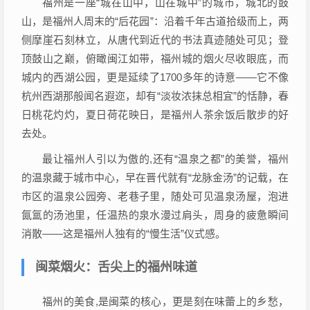
福州是一座“城在山中，山在城中”的城市，城北的鼓
山，是福州人周末的“后花园”：沿着千年古道拾级而上，两
侧摩崖石刻林立，从唐代到近代的书法真迹随处可见；登
顶鼓山之巅，俯瞰闽江如带，福州城的烟火尽收眼底，而
城内的西湖公园，更是延续了1700多年的诗意——它不像
杭州西湖那般闻名遐迩，却有“淡妆浓抹总相宜”的恬静，春
日桃花灼灼，夏日荷花映日，是福州人茶余饭后散步的好
去处。
最让福州人引以为傲的,还有“温泉之都”的美誉，福州
的温泉藏于城市中心，早在晋代就有“龙脉金汤”的记载，在
市区的温泉公园旁、老巷子里，随处可见温泉汤屋，泡进
氤氲的汤池里，任温热的泉水漫过肩头，周身的疲惫瞬间
消散——这是福州人独有的“慢生活”仪式感。
闽菜烟火：舌尖上的福州味道
福州的美食,是闽菜的核心，更是刻在味蕾上的乡愁，