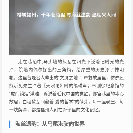
走在巷陌中,马头墙的灰瓦在阳光下泛着旧时光的光
泽，院墙内偶尔探出的三角梅，给厚重的历史添了抹明
艳，这里曾是名人辈出的“文脉之地”：严复故居里，仿佛还
能听见先生译著《天演论》时的笔耕声；林则徐纪念馆的
“虎门销烟”浮雕，诉说着近代中国的觉醒；郎官巷里的冰心
故居，白墙黛瓦间藏着“爱的哲学”的萌芽，每一座老屋、每
一块牌匾，都是福州人刻在骨子里的文化记忆。
海丝遗韵：从马尾港驶向世界