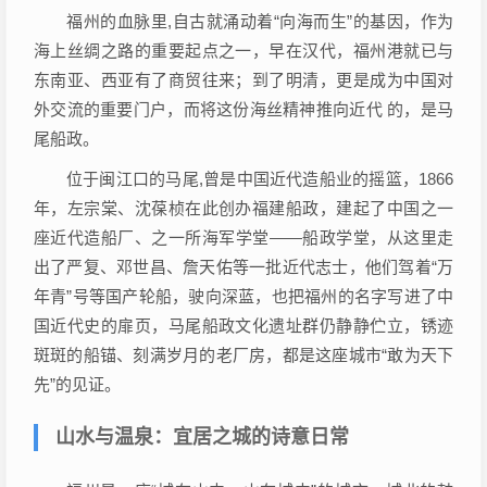
福州的血脉里,自古就涌动着“向海而生”的基因，作为
海上丝绸之路的重要起点之一，早在汉代，福州港就已与
东南亚、西亚有了商贸往来；到了明清，更是成为中国对
外交流的重要门户，而将这份海丝精神推向近代 的，是马
尾船政。
位于闽江口的马尾,曾是中国近代造船业的摇篮，1866
年，左宗棠、沈葆桢在此创办福建船政，建起了中国之一
座近代造船厂、之一所海军学堂——船政学堂，从这里走
出了严复、邓世昌、詹天佑等一批近代志士，他们驾着“万
年青”号等国产轮船，驶向深蓝，也把福州的名字写进了中
国近代史的扉页，马尾船政文化遗址群仍静静伫立，锈迹
斑斑的船锚、刻满岁月的老厂房，都是这座城市“敢为天下
先”的见证。
山水与温泉：宜居之城的诗意日常