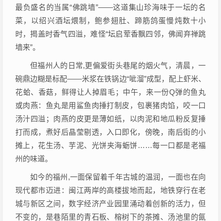
最负盛名的当属“佛跳墙”——这道集山珍海味于一坛的名
菜，以绍兴酒坛煨制，鲍参翅肚、蹄筋鸽蛋慢炖数十小
时，揭盖时香气四溢，难怪“坛启荤香飘四邻，佛闻弃禅跳
墙来”。
但福州人的日常,更偏爱街头巷尾的烟火气，清晨，一
碗鼎边糊是标配——米浆在铁锅边“呲溜”成型，配上虾米、
花蛤、香菇，鲜得让人掉眉毛；中午，来一份Q弹的鱼丸
或肉燕：鱼丸是用鲨鱼肉捶打制皮，包裹猪肉馅，咬一口
汤汁四溢；肉燕的皮更是薄如纸，以肉泥和地瓜粉反复捶
打而成，煮好后晶莹剔透，入口即化，傍晚，南后街的小
摊上，花生汤、芋泥、光饼夹海蛎饼……每一口都是老福
州的味道。
如今的福州,一面保留着千年古城的温润，一面也在向
现代都市迈进：闽江两岸的高楼拔地而起，地铁穿行在老
城与新区之间，数字经济产业园里涌动着创新的活力，但
不变的，是巷陌里的青石板、榕树下的茶摊、汤池里的氤