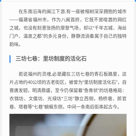
在东南沿海的闽江下游,有一座被榕树深深拥抱的城市
——福建省福州市，作为八闽首府，它既不是喧嚣的网红
之城，也没有刻意张扬的摩登气场，却以“千年古城、海丝
门户、温泉之都”的多元身份，静静流淌着属于自己的独特
韵味。
三坊七巷：里坊制度的活化石
若说福州的灵魂,必是藏在三坊七巷的青石板路里，这
片占地约40公顷的古老街区，被誉为“里坊制度活化石”，自
晋唐发轫，明清鼎盛，至今仍保留着“鱼骨状”的坊巷格局：
衣锦坊、文儒坊、光禄坊“三坊”静立西侧，杨桥巷、郎官
巷、塔巷等“七巷”蜿蜒东侧，中间一条南后街串起古今。