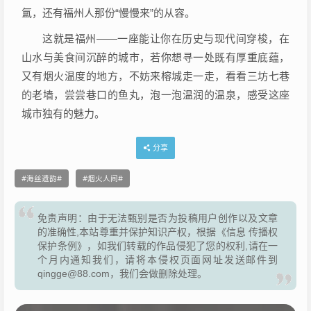
氲，还有福州人那份“慢慢来”的从容。
这就是福州——一座能让你在历史与现代间穿梭，在
山水与美食间沉醉的城市，若你想寻一处既有厚重底蕴，
又有烟火温度的地方，不妨来榕城走一走，看看三坊七巷
的老墙，尝尝巷口的鱼丸，泡一泡温润的温泉，感受这座
城市独有的魅力。
分享
海丝遗韵
烟火人间
免责声明：由于无法甄别是否为投稿用户创作以及文章
的准确性,本站尊重并保护知识产权，根据《信息 传播权
保护条例》，如我们转载的作品侵犯了您的权利,请在一
个月内通知我们，请将本侵权页面网址发送邮件到
qingge@88.com，我们会做删除处理。