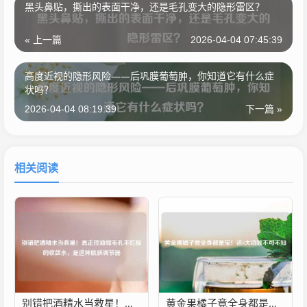
黑头鼻贴，撕出的表面干净，还是毛孔变大的隐形雷区？
« 上一篇
2026-04-04 07:45:39
高度近视的隐形风险——后巩膜葡萄肿，你知道它有什么症
状吗？
2026-04-04 08:19:39
下一篇 »
相关阅读
别错把酒精水当救星！真正控油缩毛孔不烂脸的收敛水，是这种肌肤调节器
黄金果橘子竟全身都是宝！这6大功效不可不知