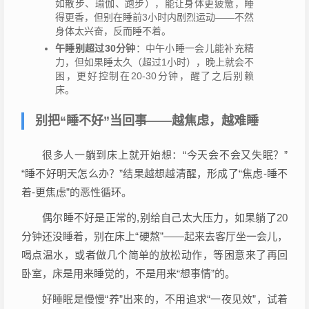
如散步、瑜伽、跑步），能让身体更疲惫，睡
得更香，但别在睡前3小时内剧烈运动——不然
身体太兴奋，反而睡不着。
午睡别超过30分钟
：中午小睡一会儿能补充精
力，但如果睡太久（超过1小时），晚上就会不
困，更好控制在20-30分钟，醒了之后别赖
床。
别把“睡不好”当回事——越焦虑，越难睡
很多人一躺到床上就开始想：“今天会不会又失眠？”
“睡不好明天怎么办？”结果越想越清醒，形成了“焦虑-睡不
着-更焦虑”的恶性循环。
偶尔睡不好是正常的,别给自己太大压力，如果躺了20
分钟还没睡着，别在床上“硬熬”——起来去客厅坐一会儿，
喝点温水，或者做几个简单的放松动作，等困意来了再回
卧室，床是用来睡觉的，不是用来“想事情”的。
好睡眠是慢慢“养”出来的，不用追求“一夜见效”，试着