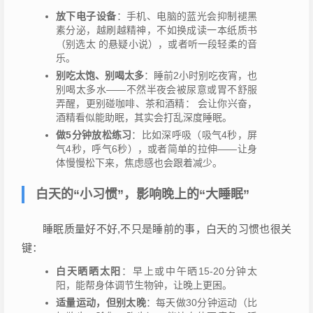
放下电子设备
：手机、电脑的蓝光会抑制褪黑
素分泌，越刷越精神，不如换成读一本纸质书
（别选太 的悬疑小说），或者听一段轻柔的音
乐。
别吃太饱、别喝太多
：睡前2小时别吃夜宵，也
别喝太多水——不然半夜会被尿意或胃不舒服
弄醒，更别碰咖啡、茶和酒精： 会让你兴奋，
酒精看似能助眠，其实会打乱深度睡眠。
做5分钟放松练习
：比如深呼吸（吸气4秒，屏
气4秒，呼气6秒），或者简单的拉伸——让身
体慢慢松下来，焦虑感也会跟着减少。
白天的“小习惯”，影响晚上的“大睡眠”
睡眠质量好不好,不只是睡前的事，白天的习惯也很关
键：
白天晒晒太阳
：早上或中午晒15-20分钟太
阳，能帮身体调节生物钟，让晚上更困。
适量运动，但别太晚
：每天做30分钟运动（比