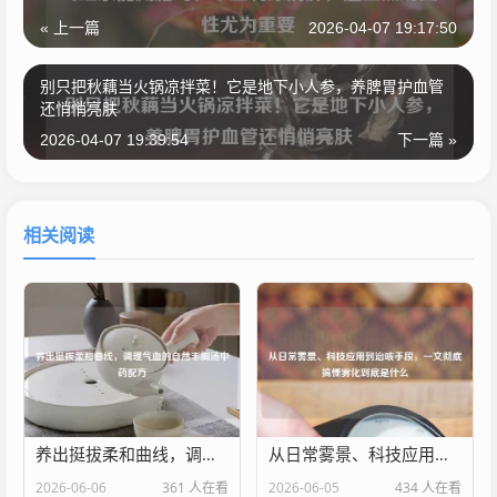
« 上一篇
2026-04-07 19:17:50
别只把秋藕当火锅凉拌菜！它是地下小人参，养脾胃护血管
还悄悄亮肤
2026-04-07 19:39:54
下一篇 »
相关阅读
养出挺拔柔和曲线，调理气血的自然丰胸汤中药配方
从日常雾景、科技应用到治咳手段，一文彻底搞懂雾化到底是什么
2026-06-06
361 人在看
2026-06-05
434 人在看