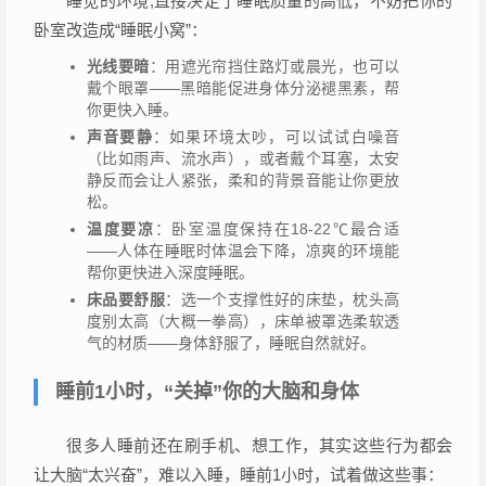
睡觉的环境,直接决定了睡眠质量的高低，不妨把你的
卧室改造成“睡眠小窝”：
光线要暗
：用遮光帘挡住路灯或晨光，也可以
戴个眼罩——黑暗能促进身体分泌褪黑素，帮
你更快入睡。
声音要静
：如果环境太吵，可以试试白噪音
（比如雨声、流水声），或者戴个耳塞，太安
静反而会让人紧张，柔和的背景音能让你更放
松。
温度要凉
：卧室温度保持在18-22℃最合适
——人体在睡眠时体温会下降，凉爽的环境能
帮你更快进入深度睡眠。
床品要舒服
：选一个支撑性好的床垫，枕头高
度别太高（大概一拳高），床单被罩选柔软透
气的材质——身体舒服了，睡眠自然就好。
睡前1小时，“关掉”你的大脑和身体
很多人睡前还在刷手机、想工作，其实这些行为都会
让大脑“太兴奋”，难以入睡，睡前1小时，试着做这些事：