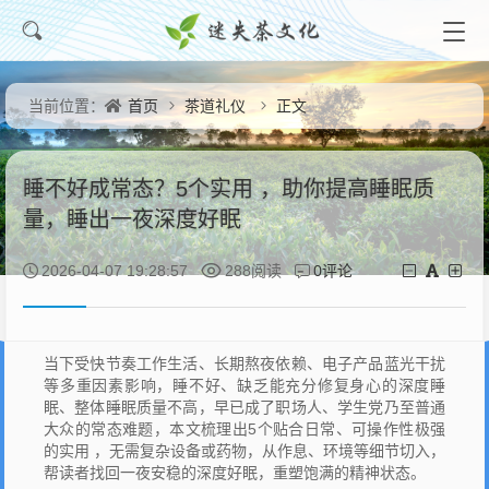
首页
茶道礼仪
正文
当前位置：
睡不好成常态？5个实用 ，助你提高睡眠质
量，睡出一夜深度好眠
0评论
2026-04-07 19:28:57
288阅读
当下受快节奏工作生活、长期熬夜依赖、电子产品蓝光干扰
等多重因素影响，睡不好、缺乏能充分修复身心的深度睡
眠、整体睡眠质量不高，早已成了职场人、学生党乃至普通
大众的常态难题，本文梳理出5个贴合日常、可操作性极强
的实用 ，无需复杂设备或药物，从作息、环境等细节切入，
帮读者找回一夜安稳的深度好眠，重塑饱满的精神状态。