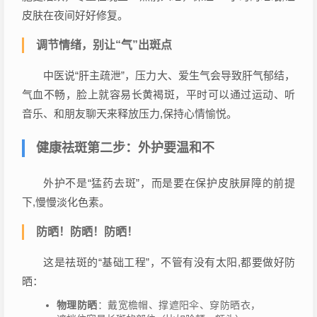
皮肤在夜间好好修复。
调节情绪，别让“气”出斑点
中医说“肝主疏泄”，压力大、爱生气会导致肝气郁结，
气血不畅，脸上就容易长黄褐斑，平时可以通过运动、听
音乐、和朋友聊天来释放压力,保持心情愉悦。
健康祛斑第二步：外护要温和不
外护不是“猛药去斑”，而是要在保护皮肤屏障的前提
下,慢慢淡化色素。
防晒！防晒！防晒！
这是祛斑的“基础工程”，不管有没有太阳,都要做好防
晒：
物理防晒
：戴宽檐帽、撑遮阳伞、穿防晒衣，