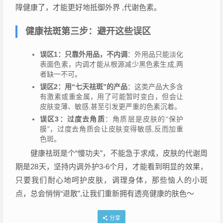
障健康了，才能更好地抵御外界 ,代谢色素。
健康祛斑第三步：避开这些误区
误区1：只靠外用品，不内调
：外用品只能淡化
表面色素，内调才能从根源减少黑色素生成,两
者缺一不可。
误区2：用“七天祛斑”的产品
：这类产品大多含
有激素或重金属，用了可能暂时变白，但会让
皮肤变薄、敏感,甚至引发更严重的色素沉着。
误区3：过度去角质
：角质层是皮肤的“保护
膜”，过度去角质会让皮肤变得敏感,反而加重
色斑。
健康祛斑是个“慢功夫”，不能急于求成，皮肤的代谢周
期是28天，坚持内调外护3-6个月，才能看到明显的效果，
只要我们耐心地呵护皮肤，调理身体，那些恼人的小斑
点，总会悄悄“退散”,让我们重新拥有透亮健康的肤色～
分享