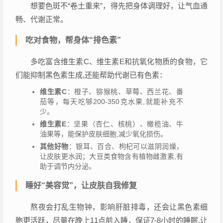
想要色斑不“卷土重来”，得先把身体调理好，让气血通
畅、代谢正常。
吃对食物，帮身体“排色素”
多吃富含维生素C、维生素E和抗氧化物质的食物，它
们能抑制黑色素生成,还能帮助代谢已有色素：
维生素C
：橙子、猕猴桃、草莓、西兰花、番
茄等，每天吃够200-350克水果,就能补充不
少。
维生素E
：坚果（杏仁、核桃）、橄榄油、牛
油果等，能保护皮肤细胞,减少氧化损伤。
其他好物
：银耳、百合、枸杞可以滋阴润燥，
让皮肤更水润；大豆类食物含有植物雌激素,有
助于调节内分泌。
睡好“美容觉”，让皮肤自我修复
熬夜会打乱生物钟，影响肝脏排毒，还会让黑色素细
胞更活跃，尽量在晚上11点前入睡，保证7-8小时的睡眠,让