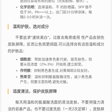
遮挡住容易长斑的部位（比如脸颊、额头）。
化学防晒
：选择温和、不 的防晒霜，SPF值不
低于30，PA+++以上，出门前15分钟涂抹，每
隔2-3小时补涂一次。
温和护肤，选对成分
不要追求“速效美白”，过度去角质或用 性产品会损伤
皮肤屏障，反而让色斑更顽固,可以选择含有这些温和成分
的护肤品：
烟酰胺
：帮助加速黑色素代谢，提亮肤色，但
要从低浓度（2%-3%）开始用,建立耐受。
传明酸
：抑制黑色素生成,对黄褐斑比较友好。
熊果苷
：温和抑制酪氨酸酶活性，减少黑色素
产生，但要注意防晒,避免光敏。
适度清洁，保护皮肤屏障
每天用温和的氨基酸洗面奶清洁皮肤，不要用强力清
洁的皂基产品，也不要过度洗脸（一天2次足够），皮肤屏