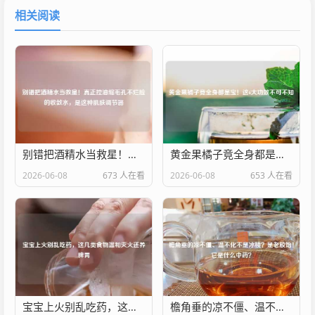
相关阅读
别错把酒精水当救星！真正控油缩毛孔不烂脸的收敛水，是这种肌肤调节器
黄金果橘子竟全身都是宝！这6大功效不可不知
2026-06-08
673 人在看
2026-06-08
653 人在看
宝宝上火别乱吃药，这几类食物温和灭火还养脾胃
檐角垂的凉不僵、温不化不是冰棱？是老胶饴！它是什么中药？