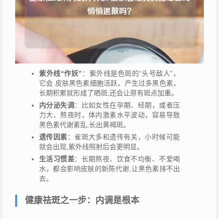
紫外线“作妖”
：紫外线是色斑的“头号敌人”，
它会 皮肤黑色素细胞活跃，产生过多黑色素，
长期积累就形成了晒斑,还会让原有斑点加重。
内分泌失调
：比如女性在孕期、经期，或者压
力大、熬夜时，体内激素水平波动，容易导致
黑色素代谢紊乱,长出黄褐斑。
遗传因素
：雀斑大多和遗传有关，小时候可能
就会出现,紫外线照射后会更明显。
生活习惯差
：长期熬夜、饮食不均衡、不爱喝
水，都会影响皮肤的新陈代谢,让黑色素排不出
去。
健康祛斑之一步：内调是根本