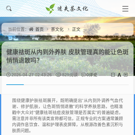
首页
茶文化
正文
当前位置：
健康祛斑从内到外养肤 皮肤管理真的能让色斑
悄悄退散吗？
0评论
2026-04-27 02:43:26
829阅读
围绕健康护肤祛斑展开，既明确提出“从内到外调养气血代
谢、修护肌肤，让色斑悄悄退散”的科学养肤思路，也精准
戳中大众对“健康祛斑祛痘皮肤管理是否属实”的普遍疑虑，
需注意并非所有该类宣称都可信，正规专业的方案通常兼顾
内调作息饮食、温和护理表皮屏障，从根源改善色素沉积与
肤质问题。