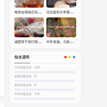
喝茶会得结石吗？科学解读茶叶与结石的关系
河北医科大学第四医院，仁心仁术，守护生命之光
减肥饼干排行榜之一名，瘦身神器还是营销陷阱？
中年发福，与新陈代谢的温柔对抗及解决之道
似水流年
今日已经过去
小时
这周已经过去
天
本月已经过去
天
今年已经过去
个月