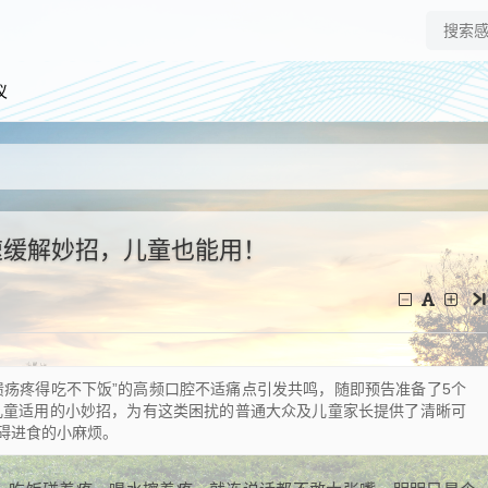
仪
速缓解妙招，儿童也能用！
溃疡疼得吃不下饭”的高频口腔不适痛点引发共鸣，随即预告准备了5个
儿童适用的小妙招，为有这类困扰的普通大众及儿童家长提供了清晰可
碍进食的小麻烦。