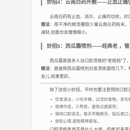
妙招4：云南白药外敷——止血止痛
云南白药有止血、消炎、止痛的功效，对
做法
：用干净的棉签蘸取少量云南白药粉末，轻
减轻,创面也会慢慢缩小。
妙招5：西瓜霜喷剂——经典老 ，管
西瓜霜是很多人治口腔溃疡的“老搭档”了
做法
：直接将西瓜霜喷剂对准溃疡面喷几下，每
会儿,效果更好。
除了这些小妙招，平时也要注意预防口腔
饮食清淡，少吃辛辣、过烫的食物，多吃
规律作息，少熬夜，避免过度疲劳；
保持口腔清洁，每天早晚刷牙，饭后漱口
放松心情,避免精神紧张。
口腔溃疡虽然不是什么大病，但疼起来真