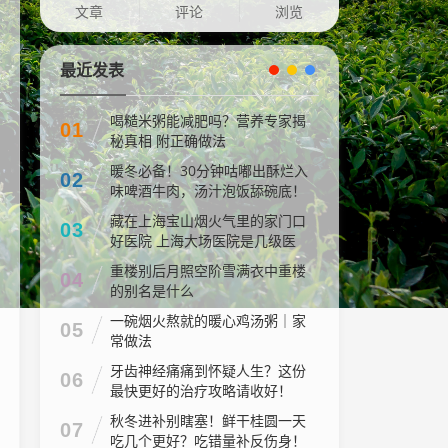
文章
评论
浏览
最近发表
喝糙米粥能减肥吗？营养专家揭
01
秘真相 附正确做法
暖冬必备！30分钟咕嘟出酥烂入
02
味啤酒牛肉，汤汁泡饭舔碗底！
藏在上海宝山烟火气里的家门口
03
好医院 上海大场医院是几级医
院
重楼别后月照空阶雪满衣中重楼
04
的别名是什么
一碗烟火熬就的暖心鸡汤粥｜家
05
常做法
牙齿神经痛痛到怀疑人生？这份
06
最快更好的治疗攻略请收好！
秋冬进补别瞎塞！鲜干桂圆一天
07
吃几个更好？吃错量补反伤身！