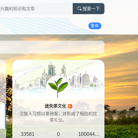
搜索一下
繁体
迷失茶文化
V
汉族人习惯以茶待客，并形成了相应的饮
茶礼仪。
33581
0
10004401