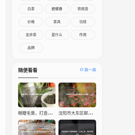
白茶
碧螺春
铁观音
价格
茶具
功效
龙井茶
是什么
作用
品牌
换一换
随便看看
眼睫毛膏，打造魅力电眼与温和卸除的完整指南
沈阳市大东区邮政编码110043详解