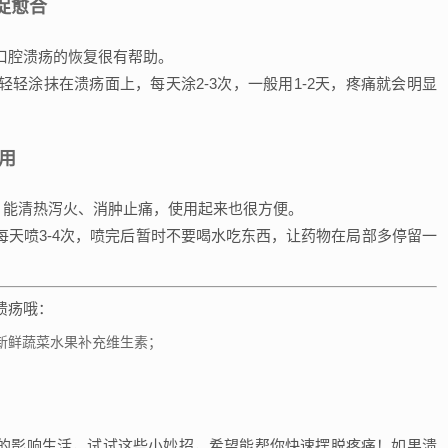
促愈合
口腔溃疡的恢复很有帮助。
轻涂抹在溃疡面上，每天涂2-3次，一般用1-2天，疼痛就会明显
用
，能清热泻火、消肿止痛，使用起来也很方便。
天喷3-4次，喷完后暂时不要喝水吃东西，让药物在局部多停留一
溃疡哦：
新鲜蔬菜水果补充维生素；
；
的影响生活，试试这些小妙招，希望能帮你快速摆脱疼痛！如果溃