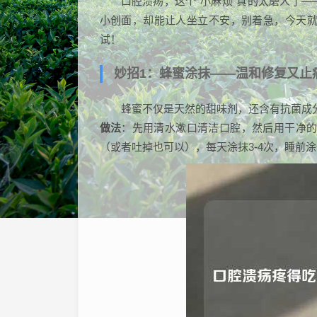
口腔溃疡，这个“小麻烦”真的太磨人了
小创面，却能让人坐立不安，别着急，今天就
试！
妙招1：蜂蜜涂抹——温和修复又止
蜂蜜不仅是天然的甜味剂，还含有抗菌成
做法
：先用清水漱口清洁口腔，然后用干净的
（或者吐掉也可以），每天涂抹3-4次，睡前