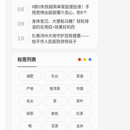
8款0失败超简单家庭蛋挞液！手
08
残党烤出层层爆汁流心，附8个
家庭做法视频
身体发沉、大便粘马桶？轻松排
09
湿的实用招+效果好的药
扎根浔州大地守护百姓健康——
10
桂平市人民医院领导班子
标签列表
减肥
礼仪
茶道
产地
普洱茶
中国
毛尖
茶
茶叶
绿茶
颜色
红茶
喝
花茶
龙井