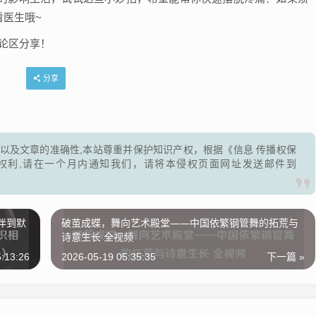
看医生哦~
论区分享！
分享
以及文章的准确性,本站尊重并保护知识产权，根据《信息 传播权保
权利,请在一个月内通知我们，请将本侵权页面网址发送邮件到
相伴到默
破茧成蝶，舞向艺术殿堂——中国依繁钢管舞的拓荒与
诗意生长 全视频
:13:26
2026-05-19 05:35:35
下一篇 »