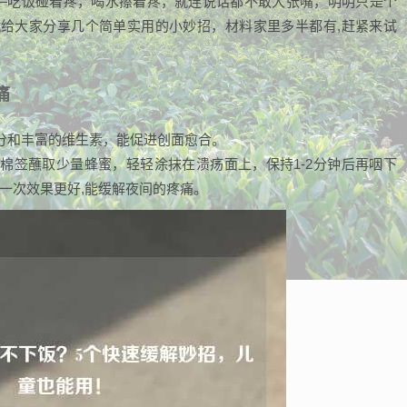
——吃饭碰着疼，喝水擦着疼，就连说话都不敢大张嘴，明明只是个
给大家分享几个简单实用的小妙招，材料家里多半都有,赶紧来试
痛
分和丰富的维生素，能促进创面愈合。
棉签蘸取少量蜂蜜，轻轻涂抹在溃疡面上，保持1-2分钟后再咽下
涂一次效果更好,能缓解夜间的疼痛。