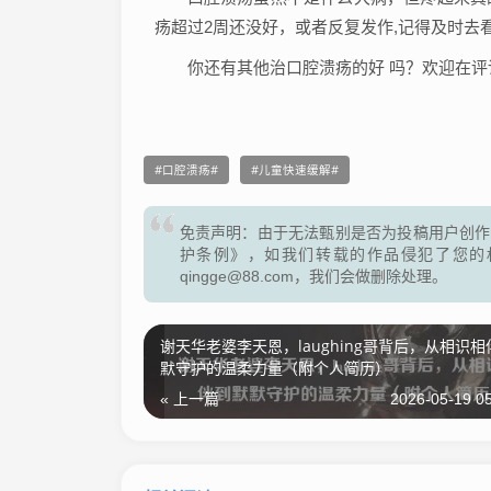
疡超过2周还没好，或者反复发作,记得及时去
你还有其他治口腔溃疡的好 吗？欢迎在评
口腔溃疡
儿童快速缓解
免责声明：由于无法甄别是否为投稿用户创作
护条例》，如我们转载的作品侵犯了您的
qingge@88.com，我们会做删除处理。
谢天华老婆李天恩，laughing哥背后，从相识
默守护的温柔力量（附个人简历）
« 上一篇
2026-05-19 05