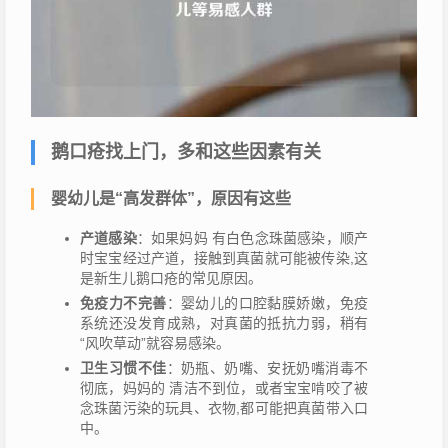
鹅口疮找上门，多和这些因素有关
婴幼儿是“高发群体”，原因有这些
产道感染
：如果妈妈 有白色念珠菌感染，顺产
时宝宝经过产道，接触到真菌就可能被传染,这
是新生儿鹅口疮的常见原因。
免疫力不完善
：婴幼儿的口腔黏膜娇嫩，免疫
系统还没发育成熟，对真菌的抵抗力弱，稍有
“风吹草动”就容易感染。
卫生习惯不佳
：奶瓶、奶嘴、安抚奶嘴消毒不
彻底，妈妈的 清洁不到位，或者宝宝啃咬了被
念珠菌污染的玩具、衣物,都可能把真菌带入口
中。