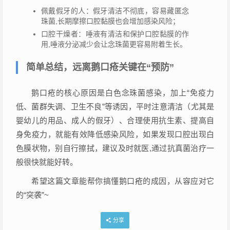
佩戴假牙的人：假牙清洁不彻底，容易藏匿念
珠菌,长期摩擦口腔黏膜也会增加感染风险；
口腔干燥者：唾液有清洁和保护口腔黏膜的作
用,唾液分泌减少会让念珠菌更容易附着生长。
简单总结，远离鹅口疮关键在“预防”
鹅口疮的核心原因是白色念珠菌感染，加上“免疫力
低、菌群失调、卫生不良”等诱因，平时注意清洁（尤其是
婴幼儿的用品、成人的假牙）、合理使用抗生素、提高自
身免疫力，就能有效降低感染风险，如果发现口腔出现白
色膜状物，别自行擦拭，建议及时就医,通过抗真菌治疗一
般很快就能好转。
希望这篇文章能帮你搞懂鹅口疮的成因，从容应对它
的“突袭”~
分享