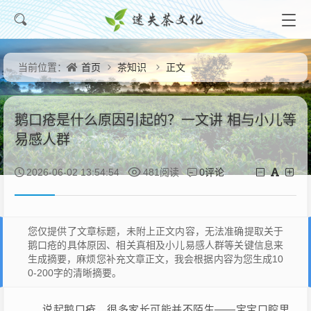
首页
茶知识
正文
当前位置：
鹅口疮是什么原因引起的？一文讲 相与小儿等
易感人群
0评论
2026-06-02 13:54:54
481阅读
您仅提供了文章标题，未附上正文内容，无法准确提取关于
鹅口疮的具体原因、相关真相及小儿易感人群等关键信息来
生成摘要，麻烦您补充文章正文，我会根据内容为您生成10
0-200字的清晰摘要。
说起鹅口疮，很多家长可能并不陌生——宝宝口腔里