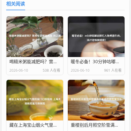
相关阅读
喝糙米粥能减肥吗？营养专家揭秘真相 附正确做法
暖冬必备！30分钟咕嘟出酥烂入味啤酒牛肉，汤汁泡饭舔碗底！
2026-06-10
538 人在看
2026-06-10
961 人在看
藏在上海宝山烟火气里的家门口好医院 上海大场医院是几级医院
重楼别后月照空阶雪满衣中重楼的别名是什么