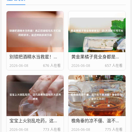
别错把酒精水当救星！真正控油缩毛孔不烂脸的收敛水，是这种肌肤调节器
黄金果橘子竟全身都是宝！这6大功效不可不知
2026-06-08
676 人在看
2026-06-08
657 人在看
宝宝上火别乱吃药，这几类食物温和灭火还养脾胃
檐角垂的凉不僵、温不化不是冰棱？是老胶饴！它是什么中药？
2026-06-08
773 人在看
2026-06-08
775 人在看