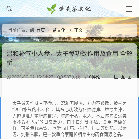
首页
茶文化
正文
当前位置：
温和补气小人参，太子参功效作用及食用 全解
析
0评论
2026-06-02 15:34:27
537阅读
太子参因性味甘平微苦、温和无燥热、补力不峻猛，被誉为
“温和补气的小人参”，其核心功效为补肺健脾、益胃生津，
尤擅调理儿童脾虚食少、肺虚干咳，老人、术后体虚者这类
虚不受补人群的日常乏力、口干自汗等不适，食用 简便多
样，可单煮代茶饮，也常与山药、枸杞、排骨等搭配，以煲
汤、炖粥入膳，是一款适合家庭长期养生的药食同源之品。