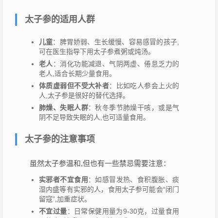
太子参的适用人群
儿童
：脾胃娇弱、生长缓慢、容易感冒的孩子,
可在医生指导下用太子参煮粥或炖汤。
老人
：消化功能减退、气阴两虚、倦怠乏力的
老人,适合长期少量食用。
体质虚弱但不受大补者
：比如吃人参会上火的
人,太子参是很好的替代选择。
肺燥、失眠人群
：秋冬季节肺燥干咳，或是气
阴不足导致失眠的人,也可适量食用。
太子参的注意事项
虽然太子参温和,但也有一些禁忌需要注意：
实邪者不宜食用
：如感冒发热、食积腹胀、痰
湿内盛等有实邪的人，食用太子参可能会“闭门
留寇”,加重症状。
不宜过量
：日常保健用量为9-30克，过量食用