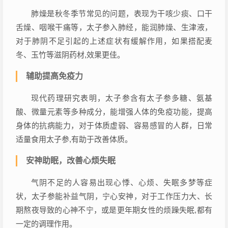
肺燥是秋冬季节常见的问题，表现为干咳少痰、口干
舌燥、咽喉干痛等，太子参入肺经，能润肺燥、生津液，
对于肺阴不足引起的上述症状有缓解作用，如果搭配麦
冬、玉竹等滋阴药材,效果更佳。
辅助提高免疫力
现代药理研究表明，太子参含有太子参多糖、氨基
酸、微量元素等多种成分，能增强人体的免疫功能，提高
身体的抗病能力，对于体质虚弱、容易感冒的人群，日常
适量食用太子参,有助于改善体质。
安神助眠，改善心烦失眠
气阴不足的人容易出现心悸、心烦、失眠多梦等症
状，太子参能补益气阴，宁心安神，对于工作压力大、长
期熬夜导致的心神不宁，或是更年期女性的烦躁失眠,都有
一定的调理作用。