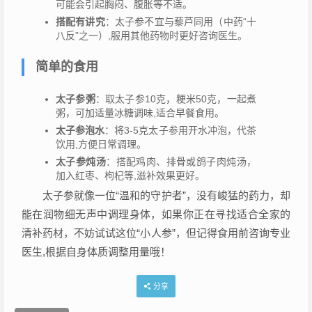
可能会引起胸闷、腹胀等不适。
搭配有讲究
：太子参不宜与藜芦同用（中药“十
八反”之一）,服用其他药物时更好咨询医生。
简单的食用
太子参粥
：取太子参10克，粳米50克，一起煮
粥，可加适量冰糖调味,适合早餐食用。
太子参泡水
：将3-5克太子参用开水冲泡，代茶
饮用,方便日常调理。
太子参炖汤
：搭配鸡肉、排骨或鸽子肉炖汤，
加入红枣、枸杞等,滋补效果更好。
太子参就像一位“温和的守护者”，没有峻猛的药力，却
能在润物细无声中调理身体，如果你正在寻找适合全家的
清补药材，不妨试试这位“小人参”，但记得食用前咨询专业
医生,根据自身体质调整用量哦！
分享