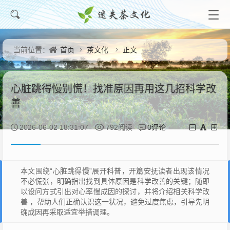
首页
茶文化
正文
当前位置：
心脏跳得慢别慌！找准原因再用这几招科学改
善
0评论
2026-06-02 18:31:07
792阅读
本文围绕“心脏跳得慢”展开科普，开篇安抚读者出现该情况
不必慌张，明确指出找到具体原因是科学改善的关键；随即
以设问方式引出对心率慢成因的探讨，并将介绍相关科学改
善 ，帮助人们正确认识这一状况，避免过度焦虑，引导先明
确成因再采取适宜举措调理。