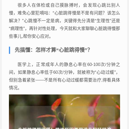
很多人在体检或自己摸脉搏时，会发现心跳比别人
慢，难免心里犯嘀咕：“心脏跳得慢是不是有问题？该怎么
解决？”心跳慢不一定是病，关键得先分清是“生理性”还是
“病理性”，再针对性处理，今天就和大家聊聊心脏跳得慢那
些事儿,帮你安心应对。
先搞懂：怎样才算“心脏跳得慢”？
医学上，正常成年人的静息心率在60-100次/分钟之
间，如果静息心率低于60次/分钟，就被称为“心动过缓”，
但别急着紧张——不是所有心动过缓都需要治疗,得看具体
情况。