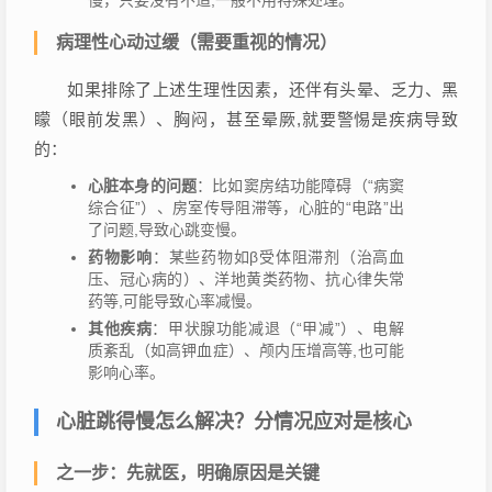
慢，只要没有不适,一般不用特殊处理。
病理性心动过缓（需要重视的情况）
如果排除了上述生理性因素，还伴有头晕、乏力、黑
矇（眼前发黑）、胸闷，甚至晕厥,就要警惕是疾病导致
的：
心脏本身的问题
：比如窦房结功能障碍（“病窦
综合征”）、房室传导阻滞等，心脏的“电路”出
了问题,导致心跳变慢。
药物影响
：某些药物如β受体阻滞剂（治高血
压、冠心病的）、洋地黄类药物、抗心律失常
药等,可能导致心率减慢。
其他疾病
：甲状腺功能减退（“甲减”）、电解
质紊乱（如高钾血症）、颅内压增高等,也可能
影响心率。
心脏跳得慢怎么解决？分情况应对是核心
之一步：先就医，明确原因是关键