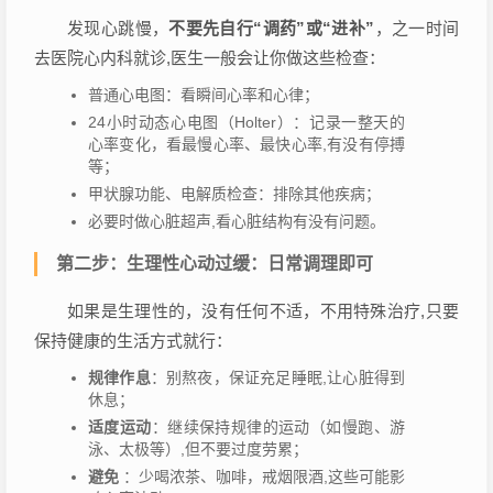
发现心跳慢，
不要先自行“调药”或“进补”
，之一时间
去医院心内科就诊,医生一般会让你做这些检查：
普通心电图：看瞬间心率和心律；
24小时动态心电图（Holter）：记录一整天的
心率变化，看最慢心率、最快心率,有没有停搏
等；
甲状腺功能、电解质检查：排除其他疾病；
必要时做心脏超声,看心脏结构有没有问题。
第二步：生理性心动过缓：日常调理即可
如果是生理性的，没有任何不适，不用特殊治疗,只要
保持健康的生活方式就行：
规律作息
：别熬夜，保证充足睡眠,让心脏得到
休息；
适度运动
：继续保持规律的运动（如慢跑、游
泳、太极等）,但不要过度劳累；
避免
：少喝浓茶、咖啡，戒烟限酒,这些可能影