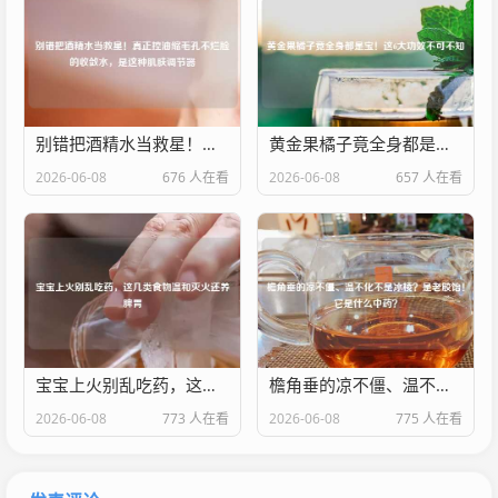
别错把酒精水当救星！真正控油缩毛孔不烂脸的收敛水，是这种肌肤调节器
黄金果橘子竟全身都是宝！这6大功效不可不知
2026-06-08
676 人在看
2026-06-08
657 人在看
宝宝上火别乱吃药，这几类食物温和灭火还养脾胃
檐角垂的凉不僵、温不化不是冰棱？是老胶饴！它是什么中药？
2026-06-08
773 人在看
2026-06-08
775 人在看