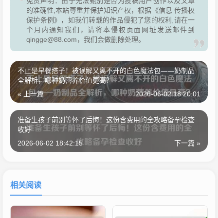
免责声明：由于无法甄别是否为投稿用户创作以及文章
的准确性,本站尊重并保护知识产权，根据《信息 传播权
保护条例》，如我们转载的作品侵犯了您的权利,请在一
个月内通知我们，请将本侵权页面网址发送邮件到
qingge@88.com，我们会做删除处理。
不止是早餐搭子！被误解又离不开的白色魔法包——奶制品
全解析，哪种奶营养价值更高？
« 上一篇
2026-06-02 18:20:01
准备生孩子前别等怀了后悔！这份含费用的全攻略备孕检查
收好
2026-06-02 18:42:15
下一篇 »
相关阅读