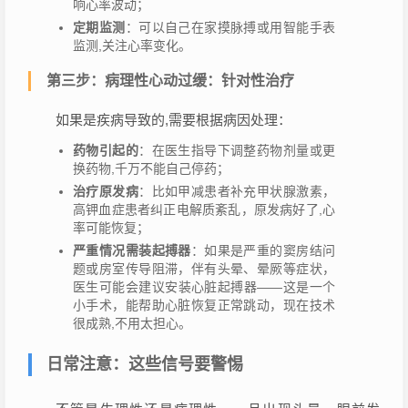
响心率波动；
定期监测
：可以自己在家摸脉搏或用智能手表
监测,关注心率变化。
第三步：病理性心动过缓：针对性治疗
如果是疾病导致的,需要根据病因处理：
药物引起的
：在医生指导下调整药物剂量或更
换药物,千万不能自己停药；
治疗原发病
：比如甲减患者补充甲状腺激素，
高钾血症患者纠正电解质紊乱，原发病好了,心
率可能恢复；
严重情况需装起搏器
：如果是严重的窦房结问
题或房室传导阻滞，伴有头晕、晕厥等症状，
医生可能会建议安装心脏起搏器——这是一个
小手术，能帮助心脏恢复正常跳动，现在技术
很成熟,不用太担心。
日常注意：这些信号要警惕