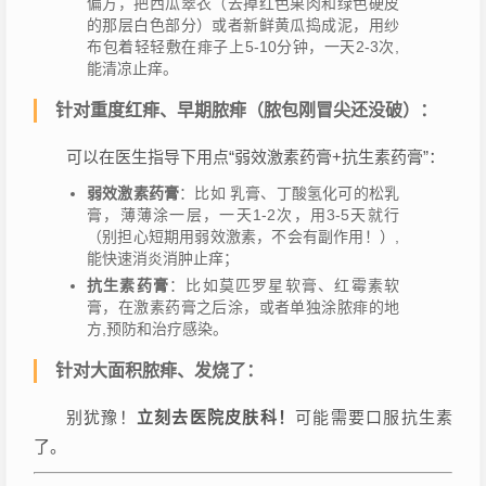
偏方，把西瓜翠衣（去掉红色果肉和绿色硬皮
的那层白色部分）或者新鲜黄瓜捣成泥，用纱
布包着轻轻敷在痱子上5-10分钟，一天2-3次,
能清凉止痒。
针对重度红痱、早期脓痱（脓包刚冒尖还没破）：
可以在医生指导下用点“弱效激素药膏+抗生素药膏”：
弱效激素药膏
：比如 乳膏、丁酸氢化可的松乳
膏，薄薄涂一层，一天1-2次，用3-5天就行
（别担心短期用弱效激素，不会有副作用！）,
能快速消炎消肿止痒；
抗生素药膏
：比如莫匹罗星软膏、红霉素软
膏，在激素药膏之后涂，或者单独涂脓痱的地
方,预防和治疗感染。
针对大面积脓痱、发烧了：
别犹豫！
立刻去医院皮肤科！
可能需要口服抗生素
了。