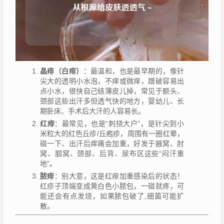
晶痱（白痱）
：最温和，也是最早期的，像针
尖大的透明小水泡，不痒或微痒，蹭破容易出
点小水，很快自己结薄皮儿掉，常见于额头、
颈部这些出汗多但透气快的地方，婴幼儿、长
期卧床、手术后大汗的人容易长。
红痱
：最常见，也是“刺挠大户”，是针尖到小
米粒大的红色丘疹/丘疱疹，周围有一圈红晕，
碰一下、出汗后痒痛会加重，好发于腋窝、肘
窝、腘窝、颈部、后背、尿布区这些“闷汗重
地”。
脓痱
：别大意，这是红痱加重感染后的状态！
红疹子顶端变成黄白色小脓包，一碰就疼，可
能还会有点发烧，如果脓包破了,细菌可能扩
散。