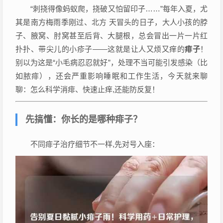
“刺挠得像蚂蚁爬，挠破又怕留印子……”每年入夏，尤
其是南方梅雨季刚过、北方 天冒头的日子，大人小孩的脖
子、腋窝、肘窝甚至后背、大腿根，总会冒出一片一片红
扑扑、带尖儿的小疹子——这就是让人又烦又痒的
痱子
！
别以为这是“小毛病忍忍就好”，处理不当可能引发感染（比
如脓痱），还会严重影响睡眠和工作生活，今天就来聊
聊：怎么科学消痱、快速止痒,还能防反复！
先搞懂：你长的是哪种痱子？
不同痱子治疗细节不一样,先对号入座：