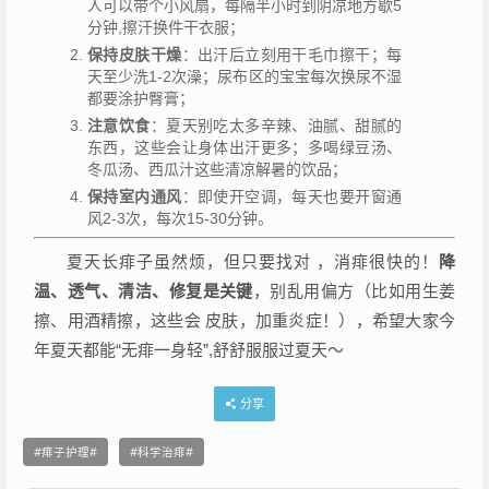
人可以带个小风扇，每隔半小时到阴凉地方歇5
分钟,擦汗换件干衣服；
保持皮肤干燥
：出汗后立刻用干毛巾擦干；每
天至少洗1-2次澡；尿布区的宝宝每次换尿不湿
都要涂护臀膏；
注意饮食
：夏天别吃太多辛辣、油腻、甜腻的
东西，这些会让身体出汗更多；多喝绿豆汤、
冬瓜汤、西瓜汁这些清凉解暑的饮品；
保持室内通风
：即使开空调，每天也要开窗通
风2-3次，每次15-30分钟。
夏天长痱子虽然烦，但只要找对 ，消痱很快的！
降
温、透气、清洁、修复是关键
，别乱用偏方（比如用生姜
擦、用酒精擦，这些会 皮肤，加重炎症！），希望大家今
年夏天都能“无痱一身轻”,舒舒服服过夏天～
分享
痱子护理
科学治痱