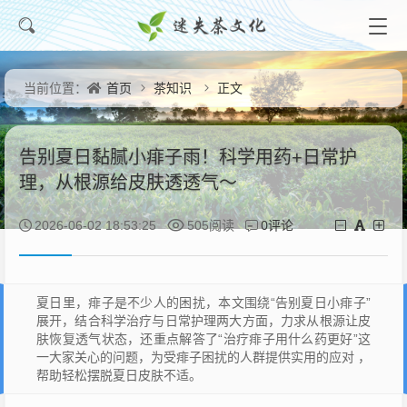
首页
茶知识
正文
当前位置：
告别夏日黏腻小痱子雨！科学用药+日常护
理，从根源给皮肤透透气～
0评论
2026-06-02 18:53:25
505阅读
夏日里，痱子是不少人的困扰，本文围绕“告别夏日小痱子”
展开，结合科学治疗与日常护理两大方面，力求从根源让皮
肤恢复透气状态，还重点解答了“治疗痱子用什么药更好”这
一大家关心的问题，为受痱子困扰的人群提供实用的应对 ，
帮助轻松摆脱夏日皮肤不适。