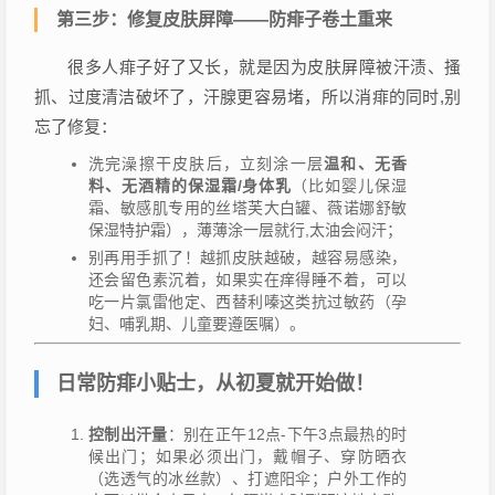
第三步：修复皮肤屏障——防痱子卷土重来
很多人痱子好了又长，就是因为皮肤屏障被汗渍、搔
抓、过度清洁破坏了，汗腺更容易堵，所以消痱的同时,别
忘了修复：
洗完澡擦干皮肤后，立刻涂一层
温和、无香
料、无酒精的保湿霜/身体乳
（比如婴儿保湿
霜、敏感肌专用的丝塔芙大白罐、薇诺娜舒敏
保湿特护霜），薄薄涂一层就行,太油会闷汗；
别再用手抓了！越抓皮肤越破，越容易感染，
还会留色素沉着，如果实在痒得睡不着，可以
吃一片氯雷他定、西替利嗪这类抗过敏药（孕
妇、哺乳期、儿童要遵医嘱）。
日常防痱小贴士，从初夏就开始做！
控制出汗量
：别在正午12点-下午3点最热的时
候出门；如果必须出门，戴帽子、穿防晒衣
（选透气的冰丝款）、打遮阳伞；户外工作的