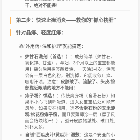
干
，
绝对不能搓
！
第二步：快速止痒消炎——救你的“抓心挠肝”
针对晶痱、轻度红痱：
靠“外用药+温和护理”就能搞定：
炉甘石洗剂（首选！）
：成分简单（炉甘石、
氧化锌、甘油），孕妇、3个月以上的宝宝都能
用！摇匀后用棉签蘸着涂，一天涂3-4次，涂完
会有一层白色的粉，别洗掉，它能收敛止痒、
吸附汗渍，注意：
皮肤破了、流脓了、头皮/脸
部靠近眼睛的地方不能用
！
痱子粉？慎选！
：传统爽身粉（含滑石粉）如
果不小心飞到呼吸道、进入女宝宝私处可能有
风险，如果实在想用，选
不含滑石粉的玉米淀
粉/松花粉痱子粉
，而且要薄薄涂一层（厚了反
而会结块堵汗！），避开皮肤褶皱处、破口处,
别扑太多。
自制“西瓜皮汁/黄瓜汁”湿敷
：这是个安全的小