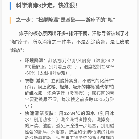
科学消痱3步走，快准狠！
之一步：“松绑降温”是基础——断痱子的“粮”
痱子的
核心原因
出汗多+排汗不畅
，汗腺导管被堵了才
“爆”疹子，所以消痱之一件事，不是乱涂药膏，是让皮肤
“解放”：
环境降温
：赶紧挪到空调/风扇房（温度24-2
6℃最舒服，别对着直吹！），湿度控制在50%
-60%（太湿排汗更难）；
衣物“减负”
：立刻脱掉紧身、不透气的化纤/牛
仔裤，换上
宽松、轻薄、吸汗的纯棉/莫代尔/竹
纤维
衣服，浅色更佳（吸热慢）；尿布区的宝
宝要勤换尿不湿，每次换之前多晾10-15分钟
小 ；
快速清洁皮肤
：用
32-34℃的温水
（别用冰
水！别用热水！）洗个澡或者擦身，洗掉身上
的汗渍、油脂，避免汗腺进一步堵塞，别用碱
性强的肥皂、沐浴露，选温和无泡/低泡的儿童
款或敏感肌款，洗完用干净柔软的毛巾
轻轻拍