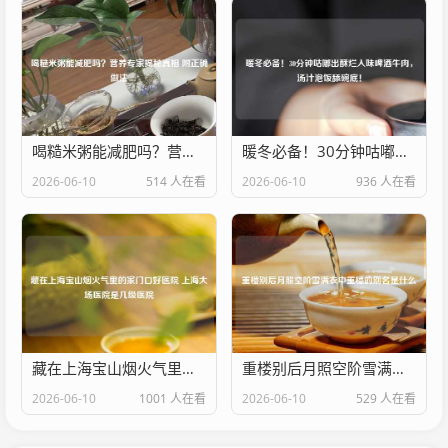
喝糙米粥能减肥吗？营养专家揭秘真相 附正确做法
暖冬必备！30分钟咕嘟出酥烂入味啤酒牛肉，汤汁泡饭舔碗底！
2026-06-10
514 人在看
2026-06-10
936 人在看
藏在上海宝山烟火气里的家门口好医院 上海大场医院是几级医院
重楼别后月照空阶雪满衣中重楼的别名是什么
2026-06-10
1001 人在看
2026-06-10
529 人在看