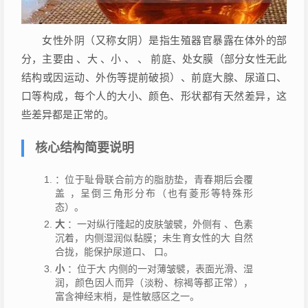
女性外阴（又称女阴）是指生殖器官暴露在体外的部
分，主要由 、大 、小 、 、 前庭、处女膜（部分女性无此
结构或因运动、外伤等提前破损）、前庭大腺、尿道口、
口等构成，每个人的大小、颜色、形状都有天然差异，这
些差异都是正常的。
核心结构简要说明
：位于耻骨联合前方的脂肪垫，青春期后会覆
盖 ，呈倒三角形分布（也有菱形等特殊形
态）。
大
：一对纵行隆起的皮肤皱襞，外侧有 、色素
沉着，内侧湿润似黏膜；未生育女性的大 自然
合拢，能保护尿道口、 口。
小
：位于大 内侧的一对薄皱襞，表面光滑、湿
润，颜色因人而异（淡粉、棕褐等都正常），
富含神经末梢，是性敏感区之一。