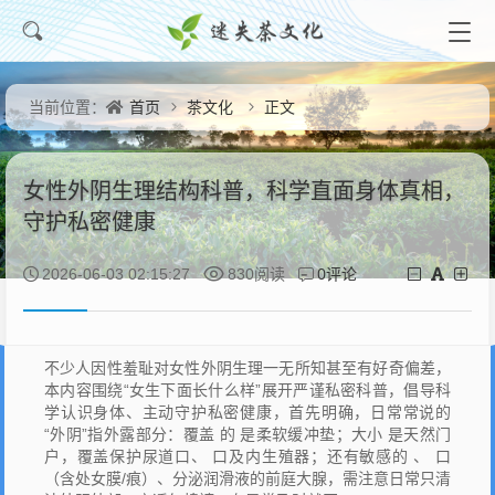
首页
茶文化
正文
当前位置：
女性外阴生理结构科普，科学直面身体真相，
守护私密健康
0评论
2026-06-03 02:15:27
830阅读
不少人因性羞耻对女性外阴生理一无所知甚至有好奇偏差，
本内容围绕“女生下面长什么样”展开严谨私密科普，倡导科
学认识身体、主动守护私密健康，首先明确，日常常说的
“外阴”指外露部分：覆盖 的 是柔软缓冲垫；大小 是天然门
户，覆盖保护尿道口、 口及内生殖器；还有敏感的 、 口
（含处女膜/痕）、分泌润滑液的前庭大腺，需注意日常只清