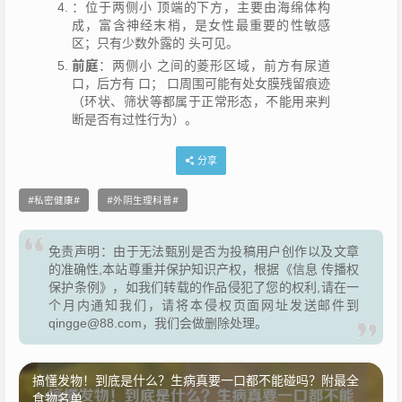
：位于两侧小 顶端的下方，主要由海绵体构
成，富含神经末梢，是女性最重要的性敏感
区；只有少数外露的 头可见。
前庭
：两侧小 之间的菱形区域，前方有尿道
口，后方有 口； 口周围可能有处女膜残留痕迹
（环状、筛状等都属于正常形态，不能用来判
断是否有过性行为）。
分享
私密健康
外阴生理科普
免责声明：由于无法甄别是否为投稿用户创作以及文章
的准确性,本站尊重并保护知识产权，根据《信息 传播权
保护条例》，如我们转载的作品侵犯了您的权利,请在一
个月内通知我们，请将本侵权页面网址发送邮件到
qingge@88.com，我们会做删除处理。
搞懂发物！到底是什么？生病真要一口都不能碰吗？附最全
食物名单