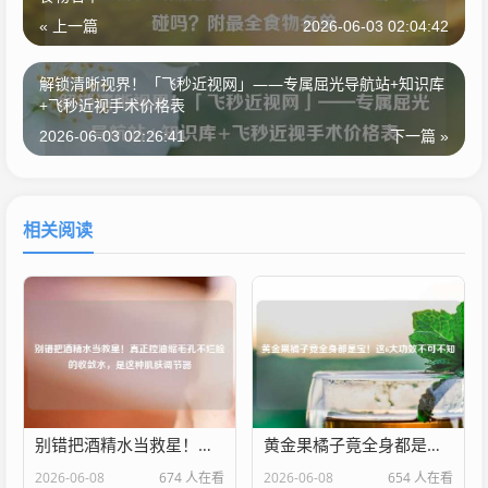
« 上一篇
2026-06-03 02:04:42
解锁清晰视界！「飞秒近视网」——专属屈光导航站+知识库
+飞秒近视手术价格表
2026-06-03 02:26:41
下一篇 »
相关阅读
别错把酒精水当救星！真正控油缩毛孔不烂脸的收敛水，是这种肌肤调节器
黄金果橘子竟全身都是宝！这6大功效不可不知
2026-06-08
674 人在看
2026-06-08
654 人在看