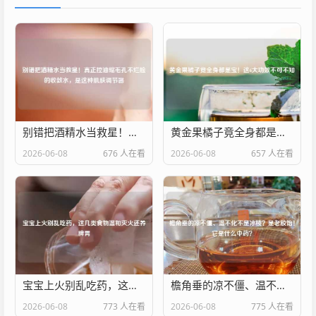
别错把酒精水当救星！真正控油缩毛孔不烂脸的收敛水，是这种肌肤调节器
黄金果橘子竟全身都是宝！这6大功效不可不知
2026-06-08
676 人在看
2026-06-08
657 人在看
宝宝上火别乱吃药，这几类食物温和灭火还养脾胃
檐角垂的凉不僵、温不化不是冰棱？是老胶饴！它是什么中药？
2026-06-08
773 人在看
2026-06-08
775 人在看