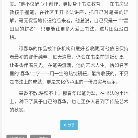
美。”他不仅醉心于创作，更投身于书法教育——在书房里
教孩子握笔，在社区里开书法讲座，把自己对笔墨的理
解，毫无保留地传递给后来者，他总说，自己只是一个“墨
田里的耕者”，只要能让更多人爱上书法，这片田就没白
耕。
穆春华的作品被许多机构和爱好者收藏,可他依旧保持
着最初的那份纯粹：每天清晨，仍会在书桌前铺纸研墨，
让墨香伴着晨光，在笔尖流淌，他的艺术人生，恰如名字
里的“春华”二字——用一生的热忱耕耘，最终收获的，不只
是书法上的成就，更是文化传承里的一份踏实与满足。
墨香不散,耕耘不止，穆春华以笔为犁，在书法的土地
上，种下了属于自己的春华，也让更多人看到了传统艺术
的秋实。
分享