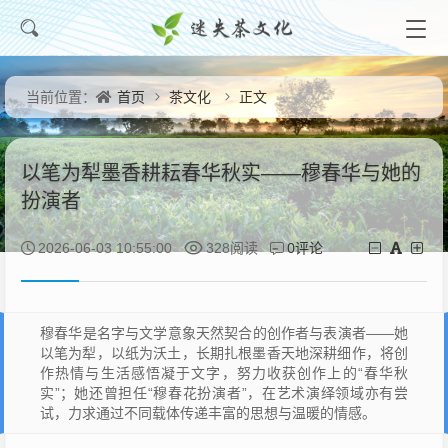
首页
茶文化
正文
当前位置：
以笔为犁墨香耕耘春华秋实——穆春华与她的
扮演者
0评论
2026-06-03 10:55:00
328阅读
穆春华是名字与文学意象天然契合的创作者与表演者——她
以笔为犁，以纸为沃土，长期扎根墨香天地深耕细作，将创
作热情与生活感悟凝于文字，努力收获创作上的“春华秋
实”；她还曾担任“穆春花扮演者”，在艺术演绎领域亦有尝
试，力求通过不同载体传递丰富的思想与温暖的情感。