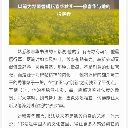
熟悉穆春华书法的人都说,他的字“有骨亦有魂”，他最
擅行草，落笔时如疾风扫叶，线条苍劲有力；转折处却又
似流云舒卷，灵动自然，那种力量感，不是刻意的剑拔弩
张，而是源于对碑帖精神的内化——他将汉碑的雄浑与二
王的秀雅熔于一炉，在“守正”与“创新”之间找到了平衡点，
写楷书时，他的字稳健扎实，每一笔都透着对法度的敬
畏；写大字时，则气势开张，墨色浓淡相宜，仿佛能让人
听见笔锋划过宣纸的“沙沙”声。
对穆春华而言,书法从来不是孤芳自赏的艺术，他常
说：“书法是中国人的文化基因，得让更多人感受到它的