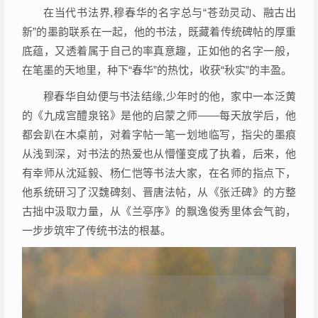
在当代书法界,穆春华的名字总与“苍劲灵动、融古出
新”的墨韵联系在一起，他的书法，既藏着传统碑帖的厚重
底蕴，又透着属于自己的率真意趣，正如他的名字一般，
在笔墨的天地里，种下“春华”的热忱，收获“秋实”的丰盈。
穆春华自幼便与书法结缘,少年时的他，家中一本泛黄
的《九成宫醴泉铭》是他的启蒙之师——每天放学后，他
都会趴在木桌前，对着字帖一笔一划地临写，指尖的墨痕
从浅到深，对书法的热爱也从懵懂变成了执着，后来，他
有幸师从沈延毅、杨仁恺等书法大家，在名师的指点下，
他系统研习了汉魏碑刻、晋唐法帖，从《张迁碑》的方整
古拙中汲取力量，从《兰亭序》的飘逸俊秀里体会气韵，
一步步筑牢了传统书法的根基。