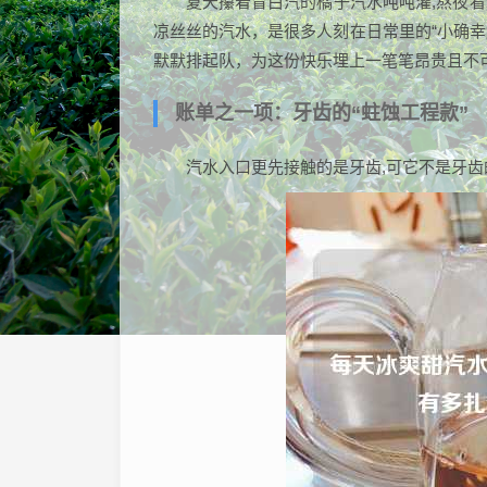
夏天攥着冒白汽的橘子汽水吨吨灌,熬夜
凉丝丝的汽水，是很多人刻在日常里的“小确幸
默默排起队，为这份快乐埋上一笔笔昂贵且不可
账单之一项：牙齿的“蛀蚀工程款”
汽水入口更先接触的是牙齿,可它不是牙齿的