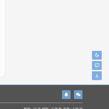
查询：14 次
耗时：0.08 秒
内存：4.86 M