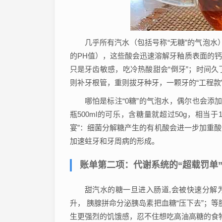
几乎所有汽水（包括号称“无糖”的气泡水）
的PH值），这些酸会迅速溶解牙釉质表面的
只是牙齿敏感，吃冷热酸甜会“倒牙”；时间
则补牙根管，重则拔牙种牙，一颗牙的“工程款
哪怕是标注“0糖”的气泡水，偶尔也会添加
瓶500ml的可乐，含糖量就超过50g，相
宴”：细菌分解糖产生的有机酸会进一步加重
加速蛀牙和牙周病的形成。
账单第二项：代谢系统的“超载罚单
甜汽水的糖一旦进入肠道,会被快速分解为
升， 胰腺拼命分泌胰岛素把血糖“压下去”；
生更强烈的饥饿感，忍不住想吃高油高糖的食物