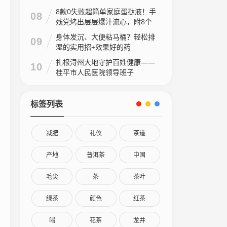
8款0失败超简单家庭蛋挞液！手
08
残党烤出层层爆汁流心，附8个
家庭做法视频
身体发沉、大便粘马桶？轻松排
09
湿的实用招+效果好的药
扎根浔州大地守护百姓健康——
10
桂平市人民医院领导班子
标签列表
减肥
礼仪
茶道
产地
普洱茶
中国
毛尖
茶
茶叶
绿茶
颜色
红茶
喝
花茶
龙井