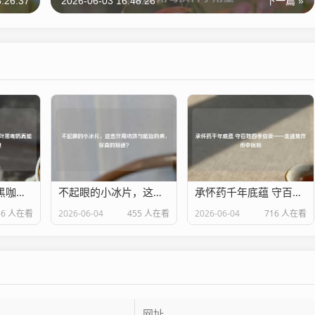
:26:37
2026-06-03 16:48:26
下一篇 »
怕苦星人福音？黑咖奶、东方树叶黑咖奶真能减肥？别踩这3个雷！
不起眼的小冰片，这些作用功效与能治的病，你真的知道？
承怀药千年底蕴 守百姓四季安康——走进焦作市中医院
36 人在看
2026-06-04
455 人在看
2026-06-04
716 人在看