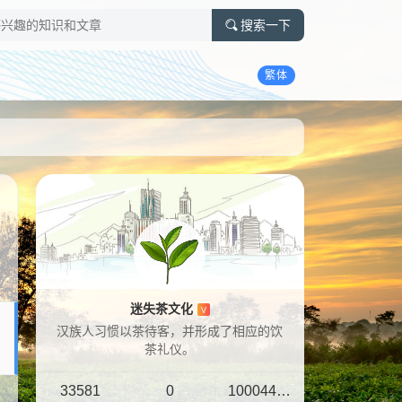
搜索一下
繁体
迷失茶文化
V
汉族人习惯以茶待客，并形成了相应的饮
茶礼仪。
33581
0
10004401