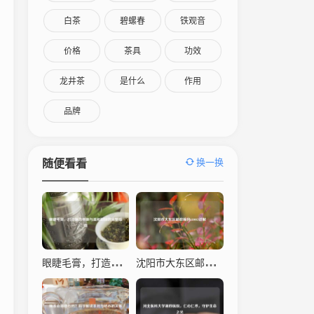
白茶
碧螺春
铁观音
价格
茶具
功效
龙井茶
是什么
作用
品牌
换一换
随便看看
眼睫毛膏，打造魅力电眼与温和卸除的完整指南
沈阳市大东区邮政编码110043详解