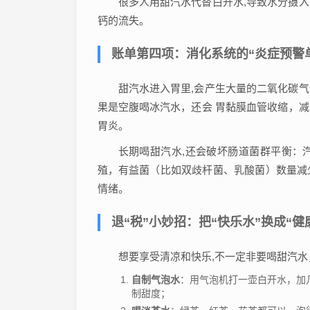
很多人用甜汽水代替白开水,导致水分摄
钙的流失。
账单第四项：消化系统的“炎症预警
甜汽水进入胃里,会产生大量的二氧化碳
果是空腹喝冰汽水，还会 胃黏膜血管收缩，
胃炎。
长期喝甜汽水,还会破坏肠道菌群平衡：
殖，有益菌（比如双歧杆菌、乳酸菌）数量减
情绪。
退“税”小妙招：把“快乐水”换成“健
想要享受清凉和快乐,不一定非要喝甜汽水，
自制气泡水
：用气泡机打一壶白开水，加
制甜度；