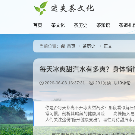
首页
茶文化
茶历史
茶知识
茶道礼
首页
茶历史
正文
当前位置：
每天冰爽甜汽水有多爽？身体悄
0评论
2026-06-03 16:37:31
291阅读
你是否每天都离不开冰爽甜汽水？那段看似解压
常习惯，剖析其暗藏的健康风险——高糖摄入易
人们关注这份“隐形健康支出”，理性对待甜汽水