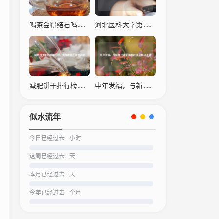
喝茶会得结石吗？科学解读茶叶与结石的关系
河北医科大学第四医院，仁心仁术，守护生命之光
减肥饼干排行榜之一名，瘦身神器还是营销陷阱？
中年发福，与新陈代谢的温柔对抗及解决之道
似水流年
今日已经过去
小时
这周已经过去
天
本月已经过去
天
今年已经过去
个月