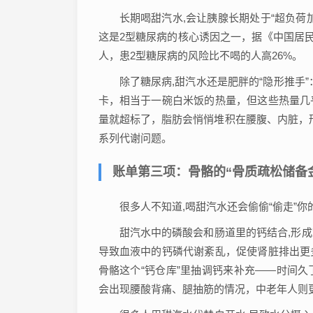
长期喝甜汽水,会让胰腺长期处于“超负荷
这是2型糖尿病的核心诱因之一，据《中国居民
人，患2型糖尿病的风险比不喝的人高26%。
除了糖尿病,甜汽水还是肥胖的“隐形推手”：每1
卡，相当于一碗白米饭的热量，但这些热量几
量就超标了，脂肪会悄悄堆积在腰腹、内脏，形
系列代谢问题。
账单第三项：骨骼的“骨质疏松储备
很多人不知道,喝甜汽水还会偷偷“偷走”你
甜汽水中的磷酸会和肠道里的钙结合,形
导致血液中的钙磷代谢紊乱，促使肾脏排出更
骨骼这个“钙仓库”里抽调钙来补充——时间
会出现腰酸背痛、腿抽筋的情况，中老年人则