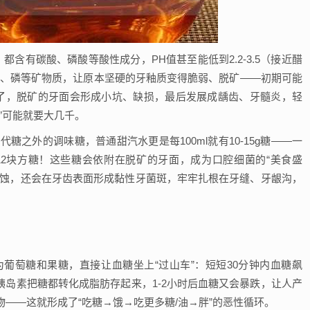
都含有碳酸、磷酸等酸性成分，PH值甚至能低到2.2-3.5（接近醋
钙、磷等矿物质，让原本坚硬的牙釉质变得脆弱、脱矿——初期可能
久了，脱矿的牙面会形成小坑、缺损，最后发展成龋齿、牙髓炎，轻
”可能就要大几千。
代糖之外的调味糖，普通甜汽水更是每100ml就有10-15g糖——一
当于12块方糖！这些糖会依附在脱矿的牙面，成为口腔细菌的“美食盛
酸蚀，还会在牙齿表面形成黏性牙菌斑，牢牢扎根在牙缝、牙龈沟，
”
葡萄糖和果糖，直接让血糖坐上“过山车”：短短30分钟内血糖飙
等胰岛素把糖都转化成脂肪存起来，1-2小时后血糖又会暴跌，让人产
——这就形成了“吃糖→饿→吃更多糖/油→胖”的恶性循环。