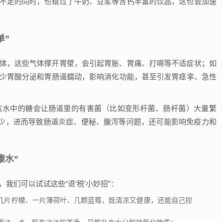
入不足的同时，也错过了牛奶、豆浆等含钙丰富的饮品，这也会加速
单”
气体，这些气体撑开胃壁，会引起胃胀、胃痛、打嗝等不适症状；如
减少胃酸分泌和胃肠道蠕动，影响消化功能，甚至引发胃痉挛、急性
汽水中的糖会让肠道里的有害菌（比如变形杆菌、肠杆菌）大量繁
少，进而导致肠道炎症、便秘、腹泻等问题，还可能影响免疫力和
康水”
我们可以试试这些“退‘税’小妙招”：
几片柠檬、一片薄荷叶、几颗蓝莓，既清凉又健康，还能自己控