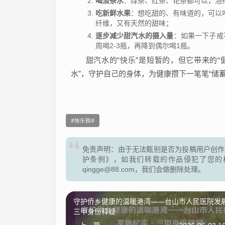
喝淡茶水
：绿茶、红茶、花茶都可以，泡
吃新鲜水果
：想吃甜的、有味道的，可以
纤维，又有天然的甜味；
逐步减少甜汽水的摄入量
：如果一下子戒
周喝2-3瓶，再降到偶尔喝1瓶。
甜汽水的“快乐”是短暂的，但它带来的“
水”，守护自己的身体，为健康攒下一笔笔“储蓄
快乐税
免责声明：由于无法甄别是否为投稿用户创作
护条例》，如我们转载的作品侵犯了您的
qingge@88.com，我们会做删除处理。
守护侨乡健康的温暖港湾——台山市人民医院发展
三甲身份释疑