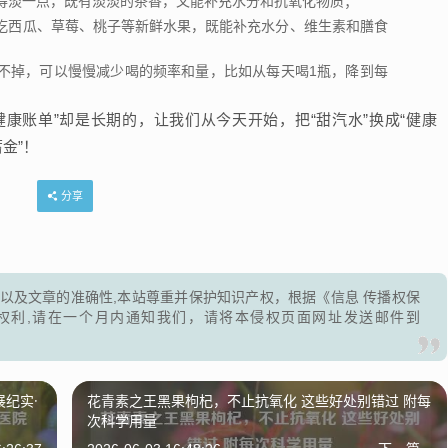
得淡一点，既有淡淡的茶香，又能补充水分和抗氧化物质；
吃西瓜、草莓、桃子等新鲜水果，既能补充水分、维生素和膳食
不掉，可以慢慢减少喝的频率和量，比如从每天喝1瓶，降到每
健康账单”却是长期的，让我们从今天开始，把“甜汽水”换成“健康
金”！
分享
以及文章的准确性,本站尊重并保护知识产权，根据《信息 传播权保
权利,请在一个月内通知我们，请将本侵权页面网址发送邮件到
纪实·
花青素之王黑果枸杞，不止抗氧化 这些好处别错过 附每
次科学用量