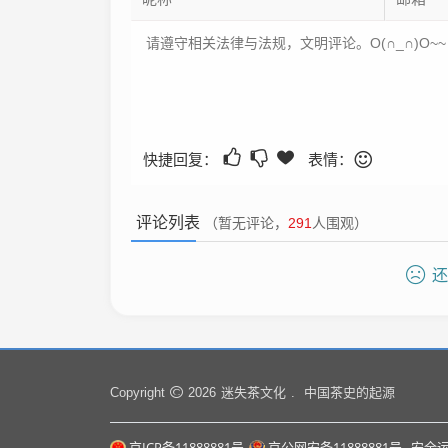
快捷回复：
表情：
评论列表
（暂无评论，
291
人围观）
还
迷失茶文化
中国茶史的起源
Copyright
2026
.
京ICP备11888881号
京公网安备11888881号
安全