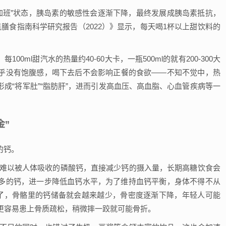
加班”状态，胰岛素的敏感性会逐渐下降，最终发展成胰岛素抵抗，
膳食指南科学研究报告（2022）》显示，每天喝1杯以上甜饮料的
00ml甜汽水的热量约40-60大卡，一瓶500ml的就有200-300大
乎没有饱腹感，喝下去后不会影响正餐的食欲——不知不觉中，热
成“将军肚”“脂肪肝”，进而引发高血压、高血脂、心血管疾病等一
金”
的钙。
成难以被人体吸收的磷酸钙，直接减少钙的摄入量，长期高糖饮食会
多的钙，进一步降低血钙水平，为了维持血钙平衡，身体不得不从
久了，骨骼里的钙储备就会越来越少，骨密度逐渐下降，年轻人可能
更容易患上骨质疏松，稍微摔一跤就可能骨折。