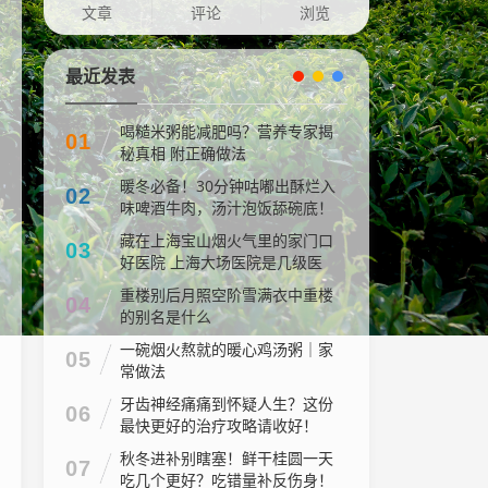
文章
评论
浏览
最近发表
喝糙米粥能减肥吗？营养专家揭
01
秘真相 附正确做法
暖冬必备！30分钟咕嘟出酥烂入
02
味啤酒牛肉，汤汁泡饭舔碗底！
藏在上海宝山烟火气里的家门口
03
好医院 上海大场医院是几级医
院
重楼别后月照空阶雪满衣中重楼
04
的别名是什么
一碗烟火熬就的暖心鸡汤粥｜家
05
常做法
牙齿神经痛痛到怀疑人生？这份
06
最快更好的治疗攻略请收好！
秋冬进补别瞎塞！鲜干桂圆一天
07
吃几个更好？吃错量补反伤身！