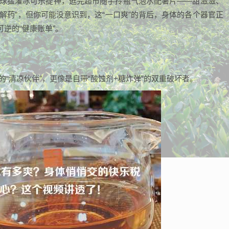
看球猛灌冰可乐提神，逛完超市随手拎瓶气泡水配薯片——甜滋滋、
解药”，但你可能没意识到，这“一口爽”的背后，身体的各个器官正
逆的“健康账单”。
“清凉伙伴”，更像是自带“酸蚀剂+糖炸弹”的双重破坏者。