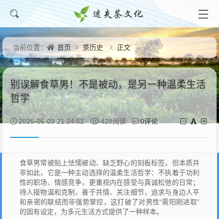
首页
茶历史
正文
当前位置：
别误解食草男！不是被动，是另一种温柔生活
哲学
0评论
2026-06-03 21:24:52
428阅读
食草男常被贴上怯懦被动、缺乏野心的刻板标签，但本质并
非如此，它是一种主动选择的温柔生活哲学：不执着于功利
性的职场、情感竞争，更重视内在感受与真诚松弛的日常；
待人接物温和克制，善于共情、关注细节，追求与身边人平
和亲密的联结而非强势掌控，这打破了对男性“需阳刚进取”
的固有设定，为多元生活方式提供了一种样本。