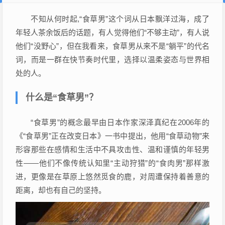
不知从何时起,“食草男”这个词从日本飘洋过海，成了
年轻人茶余饭后的话题，有人觉得他们“不够主动”，有人说
他们“没野心”，但在我看来，食草男从来不是“躺平”的代名
词，而是一群在快节奏时代里，选择以温柔姿态与世界相
处的人。
什么是“食草男”？
“食草男”的概念最早由日本作家深泽真纪在2006年的
《“食草男”正在改变日本》一书中提出，他用“食草动物”来
形容那些在感情和生活中不具攻击性、温和谨慎的年轻男
性——他们不像传统认知里“主动狩猎”的“食肉男”那样激
进，更像是在草原上悠然觅食的鹿，对周遭保持着善意的
距离，却也有自己的坚持。