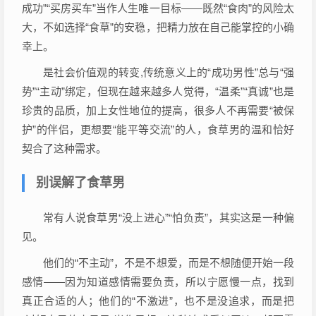
成功”“买房买车”当作人生唯一目标——既然“食肉”的风险太
大，不如选择“食草”的安稳，把精力放在自己能掌控的小确
幸上。
是社会价值观的转变,传统意义上的“成功男性”总与“强
势”“主动”绑定，但现在越来越多人觉得，“温柔”“真诚”也是
珍贵的品质，加上女性地位的提高，很多人不再需要“被保
护”的伴侣，更想要“能平等交流”的人，食草男的温和恰好
契合了这种需求。
别误解了食草男
常有人说食草男“没上进心”“怕负责”，其实这是一种偏
见。
他们的“不主动”，不是不想爱，而是不想随便开始一段
感情——因为知道感情需要负责，所以宁愿慢一点，找到
真正合适的人；他们的“不激进”，也不是没追求，而是把