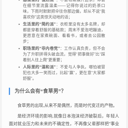
在细节里流露温柔——记得你说过的奶茶口
味，下雨时默默把伞往你那边偏，却从不说“我
喜欢你”这类惊天动地的话；
生活里的“简约派”
：衣柜里没有太多名牌，却
都是穿着舒服的基础款；周末不爱泡吧蹦迪，
更愿意在家煮碗面、看看书，或者去公园散
步；
职场里的“非内卷党”
：工作认真负责，但不会
为了升职拼得头破血流，觉得“把事做好”比“踩
着别人往上爬”更重要；
人际里的“温和派”
：不爱与人争执，哪怕被冒
犯也大多一笑而过，比起“赢”，更在意“大家都
舒服”。
为什么会有“食草男”？
食草男的出现,从来不是偶然，而是时代变迁的产物。
是经济环境的影响,就像日本泡沫经济破裂后，年轻人
面对就业压力和未来的不确定性，不再像父辈那样把“事业