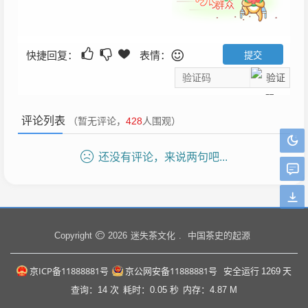
快捷回复：
表情：
评论列表
（暂无评论，
428
人围观）
还没有评论，来说两句吧...
迷失茶文化
中国茶史的起源
Copyright
2026
.
京ICP备11888881号
京公网安备11888881号
安全运行
1269
天
查询：14 次
耗时：0.05 秒
内存：4.87 M