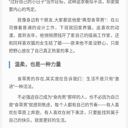
“过好自己的小日子”当作目标，这种追求看似平淡，却更需
要内心的笃定。
就像身边有个朋友,大家都说他是“典型食草男”：在公
司做着普通的设计工作，下班就回家养猫，追喜欢的动
漫，直到去年，他悄悄攒钱开了家自己的插画工作室，还
和同样喜欢猫的女生结了婚——原来他不是没野心，只是
把野心放在了自己真正热爱的事上。
温柔，也是一种力量
食草男的存在,其实是在告诉我们：生活不是只有“激
进”一种活法。
不必强迫自己成为“食肉男”那样的人，也不必因为自己
是“食草男”就感到焦虑，每个人都有自己的节奏——有人喜
欢在草原上奔跑，有人喜欢在树下乘凉，只要能找到属于
自己的快乐，就是更好的生活。