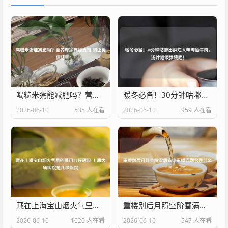
喝糙米粥能减肥吗？营养专家揭秘真相 附正确做法
暖冬必备！30分钟咕嘟出酥烂入味啤酒牛肉，汤汁泡饭舔碗底！
2026-06-10
535 人在看
2026-06-10
959 人在看
藏在上海宝山烟火气里的家门口好医院 上海大场医院是几级医院
重楼别后月照空阶雪满衣中重楼的别名是什么
2026-06-10
1020 人在看
2026-06-10
547 人在看