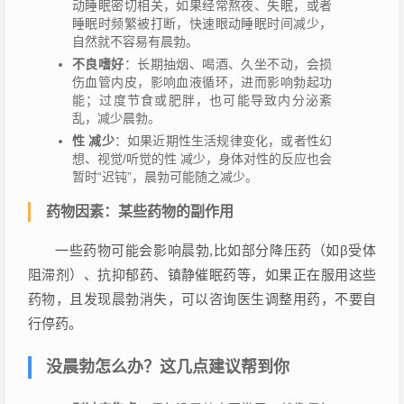
动睡眠密切相关，如果经常熬夜、失眠，或者
睡眠时频繁被打断，快速眼动睡眠时间减少，
自然就不容易有晨勃。
不良嗜好
：长期抽烟、喝酒、久坐不动，会损
伤血管内皮，影响血液循环，进而影响勃起功
能；过度节食或肥胖，也可能导致内分泌紊
乱，减少晨勃。
性 减少
：如果近期性生活规律变化，或者性幻
想、视觉/听觉的性 减少，身体对性的反应也会
暂时“迟钝”，晨勃可能随之减少。
药物因素：某些药物的副作用
一些药物可能会影响晨勃,比如部分降压药（如β受体
阻滞剂）、抗抑郁药、镇静催眠药等，如果正在服用这些
药物，且发现晨勃消失，可以咨询医生调整用药，不要自
行停药。
没晨勃怎么办？这几点建议帮到你