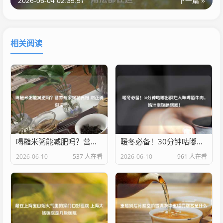
2026-06-04 02:35:57
下一篇 »
相关阅读
喝糙米粥能减肥吗？营养专家揭秘真相 附正确做法
暖冬必备！30分钟咕嘟出酥烂入味啤酒牛肉，汤汁泡饭舔碗底！
2026-06-10
537 人在看
2026-06-10
961 人在看