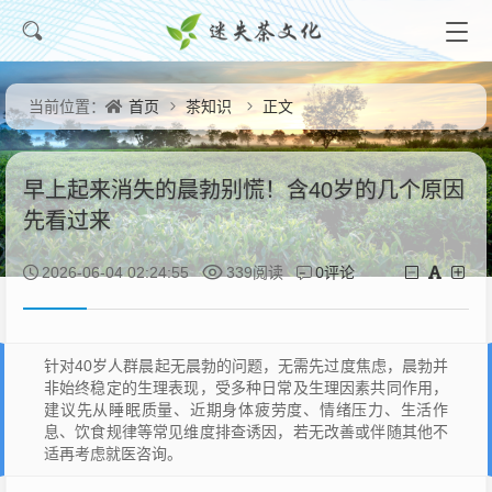
首页
茶知识
正文
当前位置：
早上起来消失的晨勃别慌！含40岁的几个原因
先看过来
0评论
2026-06-04 02:24:55
339阅读
针对40岁人群晨起无晨勃的问题，无需先过度焦虑，晨勃并
非始终稳定的生理表现，受多种日常及生理因素共同作用，
建议先从睡眠质量、近期身体疲劳度、情绪压力、生活作
息、饮食规律等常见维度排查诱因，若无改善或伴随其他不
适再考虑就医咨询。