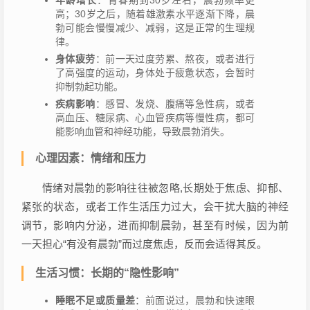
年龄增长
：青春期到30岁左右，晨勃频率更
高；30岁之后，随着雄激素水平逐渐下降，晨
勃可能会慢慢减少、减弱，这是正常的生理规
律。
身体疲劳
：前一天过度劳累、熬夜，或者进行
了高强度的运动，身体处于疲惫状态，会暂时
抑制勃起功能。
疾病影响
：感冒、发烧、腹痛等急性病，或者
高血压、糖尿病、心血管疾病等慢性病，都可
能影响血管和神经功能，导致晨勃消失。
心理因素：情绪和压力
情绪对晨勃的影响往往被忽略,长期处于焦虑、抑郁、
紧张的状态，或者工作生活压力过大，会干扰大脑的神经
调节，影响内分泌，进而抑制晨勃，甚至有时候，因为前
一天担心“有没有晨勃”而过度焦虑，反而会适得其反。
生活习惯：长期的“隐性影响”
睡眠不足或质量差
：前面说过，晨勃和快速眼