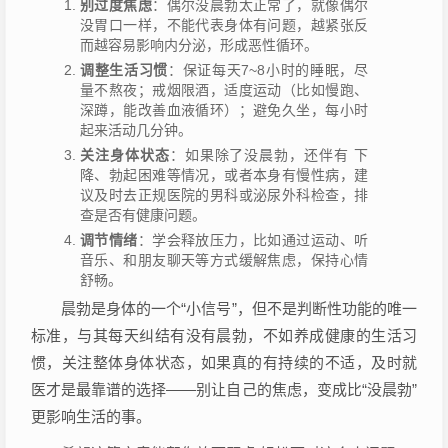
别过度焦虑
：偶尔没晨勃太正常了，就像偶尔
没胃口一样，不能代表身体有问题，越紧张反
而越容易影响内分泌，形成恶性循环。
调整生活习惯
：保证每天7~8小时的睡眠，尽
量不熬夜；戒烟限酒，适度运动（比如慢跑、
深蹲，能改善血液循环）；避免久坐，每小时
起来活动几分钟。
关注身体状态
：如果除了没晨勃，还伴有 下
降、勃起困难等情况，或者本身有慢性病，建
议及时去正规医院的男科或泌尿外科检查，排
查是否有健康问题。
调节情绪
：学会释放压力，比如通过运动、听
音乐、和朋友聊天等方式缓解焦虑，保持心情
舒畅。
晨勃是身体的一个“小信号”，但不是判断性功能的唯一
标准，与其每天纠结有没有晨勃，不如养成健康的生活习
惯，关注整体身体状态，如果真的有持续的不适，及时就
医才是最靠谱的选择——别让自己的焦虑，变成比“没晨勃”
更影响生活的事。