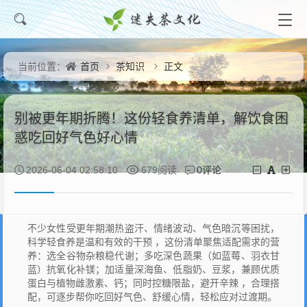
首页
茶知识
正文
当前位置：
别被更年期折腾！这份轻食养清单，解饮食困
惑吃回好气色好心情
0评论
2026-06-04 02:58:10
679阅读
不少女性受更年期潮热盗汗、情绪波动、气色暗沉等困扰，
科学轻食养是温和有效的干预 ，这份清单聚焦适配需求的营
养：选全谷物杂粮稳代谢；多吃深色蔬果（如蓝莓、羽衣甘
蓝）抗氧化补镁；加适量深海鱼、低脂奶、豆浆，兼顾优质
蛋白与植物雌激素、钙；同时控糖限盐，避开辛辣 ，合理搭
配，可逐步帮你吃回好气色、舒缓心情，轻松应对过渡期。