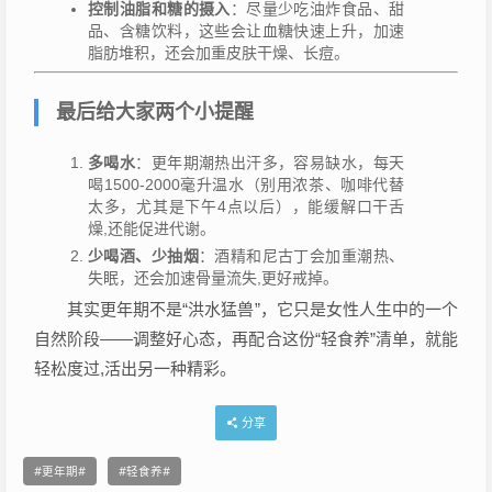
控制油脂和糖的摄入
：尽量少吃油炸食品、甜
品、含糖饮料，这些会让血糖快速上升，加速
脂肪堆积，还会加重皮肤干燥、长痘。
最后给大家两个小提醒
多喝水
：更年期潮热出汗多，容易缺水，每天
喝1500-2000毫升温水（别用浓茶、咖啡代替
太多，尤其是下午4点以后），能缓解口干舌
燥,还能促进代谢。
少喝酒、少抽烟
：酒精和尼古丁会加重潮热、
失眠，还会加速骨量流失,更好戒掉。
其实更年期不是“洪水猛兽”，它只是女性人生中的一个
自然阶段——调整好心态，再配合这份“轻食养”清单，就能
轻松度过,活出另一种精彩。
分享
更年期
轻食养