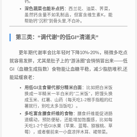
钙。
深色蔬菜也能补点钙
：西兰花、油菜、荠菜，
虽然钙含量不如乳制品，但富含维生素K，能
帮助钙“沉积”到骨头里,不白补。
第三类：“调代谢”的低GI“清道夫”
更年期代谢率会比年轻时下降10%-20%，稍微多吃点
就容易发胖，尤其是肚子上的“游泳圈”会悄悄冒出来——低
GI（血糖生成指数）食物能让血糖平稳，减少脂肪堆积,还
能延缓衰老：
用低GI主食替代部分精米白面
：比如把白米饭
换成一半糙米一半白米的“二米饭”，把馒头换
成玉米、红薯、山药（每天吃1-2根手指粗的红
薯就行，别吃太多当饭吃）。
多吃富含膳食纤维的食物
：膳食纤维能促进肠
道蠕动，预防便秘，还能增加饱腹感，比如每
天吃1-2个低GI水果（苹果、蓝莓、猕猴桃、草
莓），或者餐前来一小盘凉拌木耳、裙带菜。