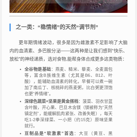
之一类：“稳情绪”的天然“调节剂”
更年期情绪波动，很多是因为雌激素不足影响了大脑
内的血清素、多巴胺分泌——这两种是让我们感到“快乐、
放松”的神经递质，选对食物,能帮身体合成更多这类物质：
全谷物是基础
：燕麦、糙米、藜麦、全麦面包
等，富含B族维生素（尤其是B6、B12、叶
酸），能辅助血清素的转化，早餐可以煮一碗
加了南瓜丁、核桃碎的燕麦粥，比白粥更顶饱
也更“养情绪”。
深绿色蔬菜+坚果是黄金搭档
：菠菜、羽衣甘蓝
含叶酸，开心果、巴旦木含镁（镁被称为“天然
镇定剂”，能缓解肌肉紧张、改善失眠），每天
吃1-2拳深绿菜、一小把（约15克）原味坚果
就行。
豆制品是“软激素”首选
：大豆（黄豆、黑