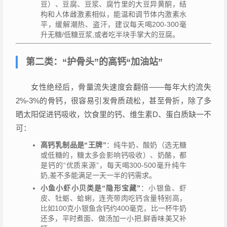
豆）、豆腐、豆浆、腐竹里的大豆异黄酮，结
构和人体雌激素相似，能温和调节体内激素水
平，缓解潮热、盗汗，建议每天喝200-300毫
升无糖/低糖豆浆,或者吃半块手掌大的豆腐。
第二类：“护骨头”的高钙“加油站”
女性绝经后，骨量流失速度会翻倍——每年大约流失
2%-3%的骨钙，很容易引发骨质疏松，甚至骨折，除了多
晒太阳促进钙吸收，饮食里的钙、维生素D、蛋白质缺一不
可：
高钙乳制品是“王牌”
：纯牛奶、酸奶（选无糖
或低糖的，糖太多会影响钙吸收）、奶酪，都
是钙的“优质来源”，每天喝300-500毫升纯牛
奶,差不多能满足一天一半的钙需求。
小鱼小虾小贝类是“隐形宝藏”
：小银鱼、虾
皮、牡蛎、蛤蜊，连壳带肉吃钙含量特别高，
比如100克小银鱼含钙约400毫克，比一杯牛奶
还多，平时煮面、做汤加一小把,鲜香味美又补