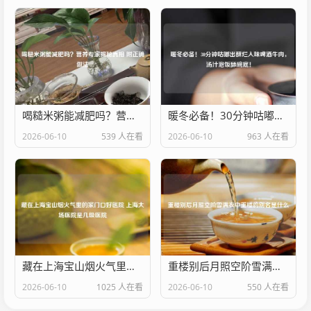
喝糙米粥能减肥吗？营养专家揭秘真相 附正确做法
暖冬必备！30分钟咕嘟出酥烂入味啤酒牛肉，汤汁泡饭舔碗底！
2026-06-10
539 人在看
2026-06-10
963 人在看
藏在上海宝山烟火气里的家门口好医院 上海大场医院是几级医院
重楼别后月照空阶雪满衣中重楼的别名是什么
2026-06-10
1025 人在看
2026-06-10
550 人在看