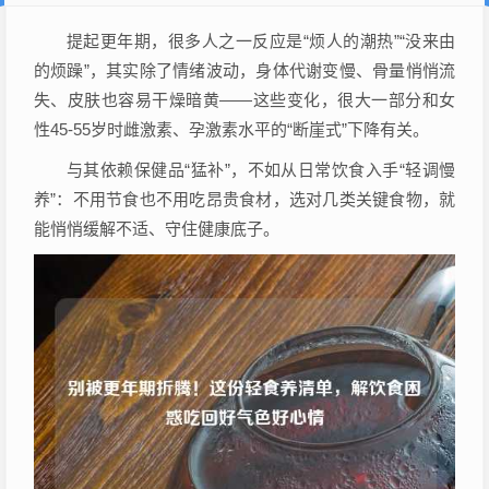
提起更年期，很多人之一反应是“烦人的潮热”“没来由
的烦躁”，其实除了情绪波动，身体代谢变慢、骨量悄悄流
失、皮肤也容易干燥暗黄——这些变化，很大一部分和女
性45-55岁时雌激素、孕激素水平的“断崖式”下降有关。
与其依赖保健品“猛补”，不如从日常饮食入手“轻调慢
养”：不用节食也不用吃昂贵食材，选对几类关键食物，就
能悄悄缓解不适、守住健康底子。