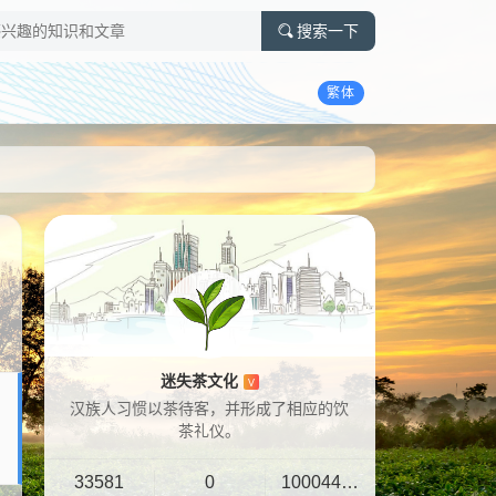
搜索一下
繁体
迷失茶文化
V
汉族人习惯以茶待客，并形成了相应的饮
茶礼仪。
33581
0
10004401