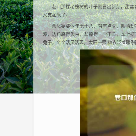
巷口那棵老槐树的叶子刚冒出新芽，甜丝
又支起来了。
余凤婆婆今年七十八，背有点驼，眼睛却
漆，边角磨得发白，却擦得一尘不染，车上摆
兔子，个个活灵活现，太阳一照,糖衣泛着暖融