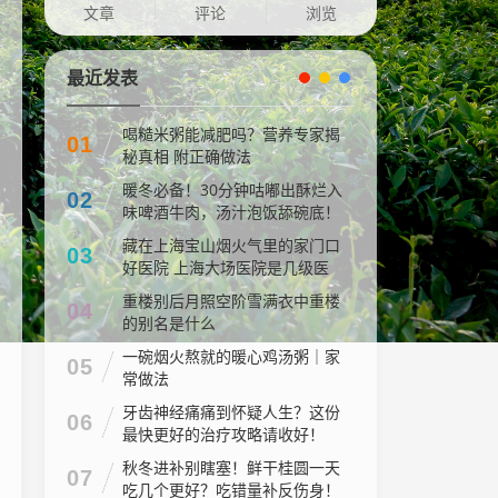
文章
评论
浏览
最近发表
喝糙米粥能减肥吗？营养专家揭
01
秘真相 附正确做法
暖冬必备！30分钟咕嘟出酥烂入
02
味啤酒牛肉，汤汁泡饭舔碗底！
藏在上海宝山烟火气里的家门口
03
好医院 上海大场医院是几级医
院
重楼别后月照空阶雪满衣中重楼
04
的别名是什么
一碗烟火熬就的暖心鸡汤粥｜家
05
常做法
牙齿神经痛痛到怀疑人生？这份
06
最快更好的治疗攻略请收好！
秋冬进补别瞎塞！鲜干桂圆一天
07
吃几个更好？吃错量补反伤身！