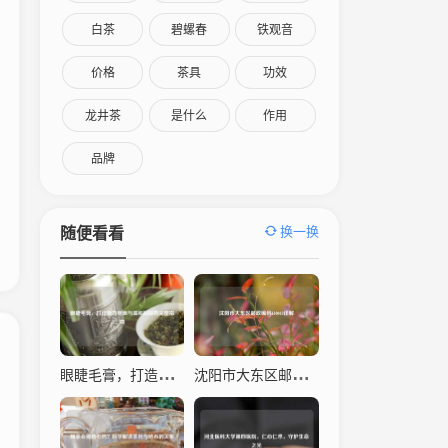
白茶
碧螺春
铁观音
价格
茶具
功效
龙井茶
是什么
作用
品牌
换一换
随便看看
眼睫毛膏，打造魅力电眼与温和卸除的完整指南
沈阳市大东区邮政编码110043详解