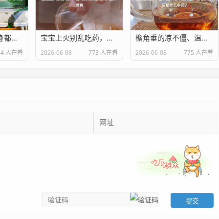
黄金果橘子竟全身都是宝！这6大功效不可不知
宝宝上火别乱吃药，这几类食物温和灭火还养脾胃
檐角垂的凉不僵、温不化不是冰棱？是老胶饴！它是什么中药？
54 人在看
2026-06-08
773 人在看
2026-06-08
775 人在看