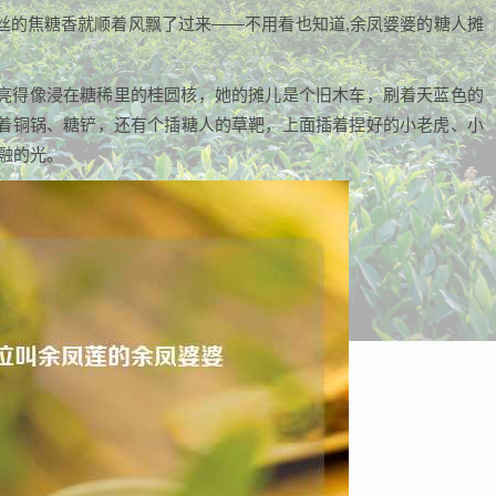
丝的焦糖香就顺着风飘了过来——不用看也知道,余凤婆婆的糖人摊
亮得像浸在糖稀里的桂圆核，她的摊儿是个旧木车，刷着天蓝色的
着铜锅、糖铲，还有个插糖人的草靶，上面插着捏好的小老虎、小
融的光。