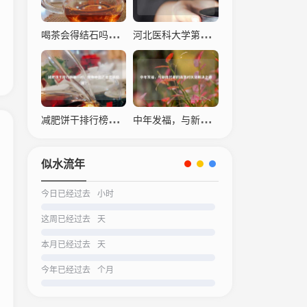
喝茶会得结石吗？科学解读茶叶与结石的关系
河北医科大学第四医院，仁心仁术，守护生命之光
减肥饼干排行榜之一名，瘦身神器还是营销陷阱？
中年发福，与新陈代谢的温柔对抗及解决之道
似水流年
今日已经过去
小时
这周已经过去
天
本月已经过去
天
今年已经过去
个月