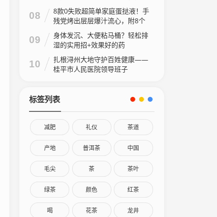
8款0失败超简单家庭蛋挞液！手
08
残党烤出层层爆汁流心，附8个
家庭做法视频
身体发沉、大便粘马桶？轻松排
09
湿的实用招+效果好的药
扎根浔州大地守护百姓健康——
10
桂平市人民医院领导班子
标签列表
减肥
礼仪
茶道
产地
普洱茶
中国
毛尖
茶
茶叶
绿茶
颜色
红茶
喝
花茶
龙井