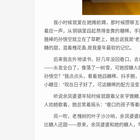
我小时候就爱在她摊前蹲，那时候攒够五
着应一声，从铜锅里舀起熬得金黄的糖稀，手
箍棒的孙悟空就立在了草靶上，她总说我是“老
糖的甜，混着槐花香,是我童年最软的记忆。
后来我去外地读书，好几年没回巷口，去
——头发全白了，像落了一树雪，可她捏糖人
孙悟空？”我点点头，看着她舀糖稀、抖手腕
小糖豆：“现在日子好了，可这糖稀的配方没变
听说余凤婆婆年轻时候就跟着父亲学做糖
人劝她歇着，她总笑着摇头：“巷口的孩子等着
风一吹，老槐树的叶子沙沙响，余凤婆婆
比糖人还甜——原来，余凤婆婆和她的糖人，