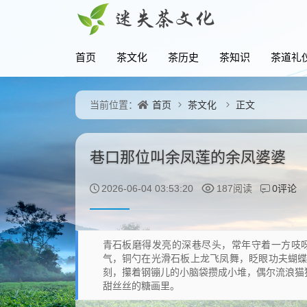
首页
茶文化
茶历史
茶知识
茶道礼
首页
茶文化
正文
当前位置：
巷口那位叫余凤莲的余凤婆婆
0评论
2026-06-04 03:53:20
187阅读
青石板磨得发亮的深巷尽头，常年守着一方吱
气，铜勺在光滑石板上龙飞凤舞，眨眼功夫蝴
刻，攥着钢镚儿的小脑袋攒成小堆，偶尔流浪猫
甜丝丝的糖画里。