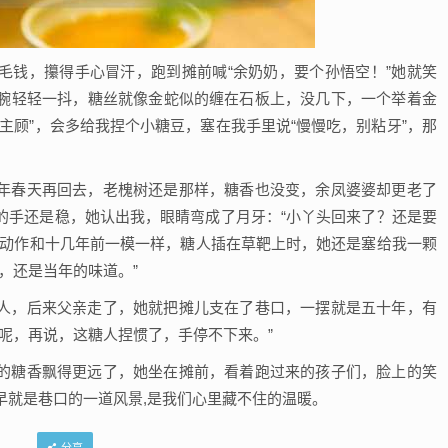
毛钱，攥得手心冒汗，跑到摊前喊“余奶奶，要个孙悟空！”她就笑
腕轻轻一抖，糖丝就像金蛇似的缠在石板上，没几下，一个举着金
主顾”，会多给我捏个小糖豆，塞在我手里说“慢慢吃，别粘牙”，那
年春天再回去，老槐树还是那样，糖香也没变，余凤婆婆却更老了
的手还是稳，她认出我，眼睛弯成了月牙：“小丫头回来了？还是要
，动作和十几年前一模一样，糖人插在草靶上时，她还是塞给我一颗
，还是当年的味道。”
人，后来父亲走了，她就把摊儿支在了巷口，一摆就是五十年，有
呢，再说，这糖人捏惯了，手停不下来。”
的糖香飘得更远了，她坐在摊前，看着跑过来的孩子们，脸上的笑
早就是巷口的一道风景,是我们心里藏不住的温暖。