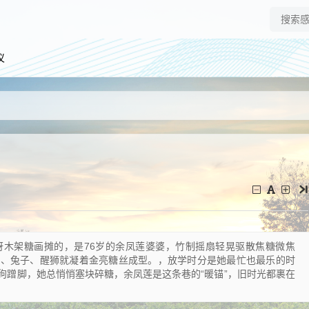
仪
呀木架糖画摊的，是76岁的余凤莲婆婆，竹制摇扇轻晃驱散焦糖微焦
蝶、兔子、醒狮就凝着金亮糖丝成型。，放学时分是她最忙也最乐的时
狗蹭脚，她总悄悄塞块碎糖，余凤莲是这条巷的“暖锚”，旧时光都裹在