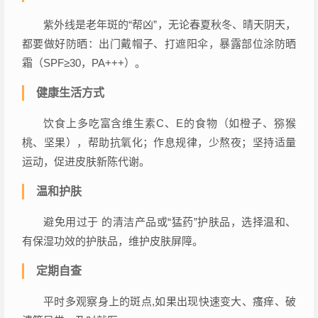
紫外线是老年斑的“帮凶”，无论春夏秋冬、晴天阴天，
都要做好防晒：出门戴帽子、打遮阳伞，暴露部位涂防晒
霜（SPF≥30，PA+++）。
健康生活方式
饮食上多吃富含维生素C、E的食物（如橙子、猕猴
桃、坚果），帮助抗氧化；作息规律，少熬夜；坚持适量
运动，促进皮肤新陈代谢。
温和护肤
避免用过于 的清洁产品或“猛药”护肤品，选择温和、
有保湿功效的护肤品，维护皮肤屏障。
定期自查
平时多观察身上的斑点,如果出现快速变大、瘙痒、破