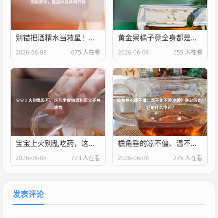
别错把酒精水当救星！真正控油缩毛孔不烂脸的收敛水，是这种肌肤调节器
黄金果橘子竟全身都是宝！这6大功效不可不知
2026-06-08
675 人在看
2026-06-08
655 人在看
宝宝上火别乱吃药，这几类食物温和灭火还养脾胃
檐角垂的凉不僵、温不化不是冰棱？是老胶饴！它是什么中药？
2026-06-08
773 人在看
2026-06-08
775 人在看
发表评论