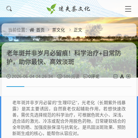
首页
茶文化
正文
当前位置：
老年斑并非岁月必留痕！科学治疗+日常防
护，助你最快、高效淡斑
0评论
2026-06-04 04:26:34
586阅读
老年斑并非岁月必留的“生理印记”，光老化（长期紫外线暴
露）是其主要诱因，自然衰老仅起辅助作用，若想快速改
善，需优先选择规范的科学治疗，可根据色斑大小、深浅，
选合适的激光、冷冻或配合外用脱色药物，日常硬软结合的
全年防晒、加强皮肤保湿与抗氧化，是巩固淡斑效果、预防
新斑生成的核心，能帮你从容应对。