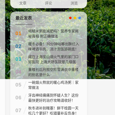
文章
评论
浏览
最近发表
喝糙米粥能减肥吗？营养专家揭
01
秘真相 附正确做法
暖冬必备！30分钟咕嘟出酥烂入
02
味啤酒牛肉，汤汁泡饭舔碗底！
藏在上海宝山烟火气里的家门口
03
好医院 上海大场医院是几级医
院
重楼别后月照空阶雪满衣中重楼
04
的别名是什么
一碗烟火熬就的暖心鸡汤粥｜家
05
常做法
牙齿神经痛痛到怀疑人生？这份
06
最快更好的治疗攻略请收好！
秋冬进补别瞎塞！鲜干桂圆一天
07
吃几个更好？吃错量补反伤身！