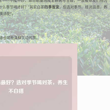
存在——不揉不炒，靠日晒萎凋成全鲜爽与甘醇，一直被茶友们称为
什么季节喝才好？”其实白茶
四季皆宜
，但选对季节、搭对品类，养
美适配”。
时适合喝些清鲜灵动的茶。