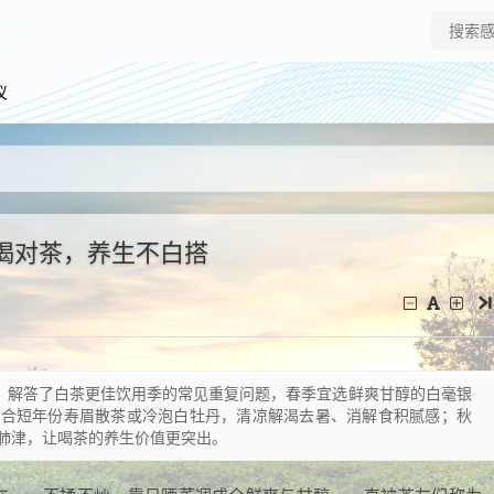
仪
喝对茶，养生不白搭
心，解答了白茶更佳饮用季的常见重复问题，春季宜选鲜爽甘醇的白毫银
适合短年份寿眉散茶或冷泡白牡丹，清凉解渴去暑、消解食积腻感；秋
肺津，让喝茶的养生价值更突出。