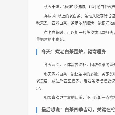
秋天干燥，“秋燥”最伤肺，此时老白茶就是
存放3年以上的老白茶，茶性从微寒转成
秋天煮一壶老白茶，茶汤浓郁顺滑，能很好地
煮老白茶时，可以加一片陈皮或几颗红枣
最惬意的小食光。
冬天：煮老白茶围炉，驱寒暖身
冬天寒冷，人体需要温补，围炉煮茶简直是
冬天煮老白茶，能让茶中的多糖、黄酮类
老贡眉，放进陶壶里慢煮，看着茶汤慢慢变深
少。
如果喜欢更丰富的口感，还可以加一点枸杞
最后想说：白茶四季皆可，关键在“