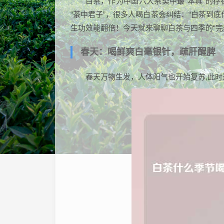
白茶，作为中国六大茶类中最“本真”的
“茶中君子”，很多人喝白茶会纠结：“白茶到底
生功效能翻倍！今天就来聊聊白茶与四季的“完
春天：喝鲜爽白毫银针，疏肝醒脾
春天万物生发，人体阳气也开始复苏,此