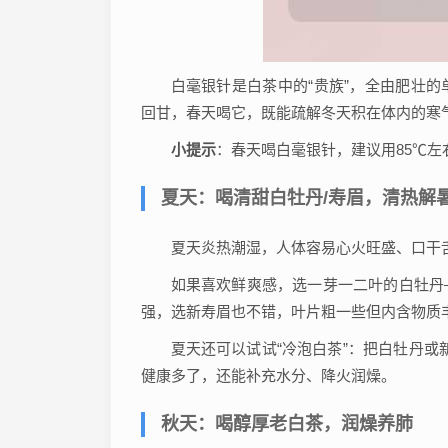
白毫银针是白茶中的“贵族”，全由肥壮
回甘，春天喝它，既能疏解冬天积在体内的寒气
小提示
：春天喝白毫银针，建议用85℃左
夏天：喝清甜白牡丹/寿眉，清热解
夏天炎热潮湿，人体容易心火旺盛、口干
如果喜欢鲜爽感，选一芽一二叶的白牡丹
强，选新寿眉也不错，叶片粗一些但内含物质
夏天还可以试试“冷泡白茶”：把白牡丹或
健康多了，还能补充水分、降火润燥。
秋天：喝醇厚老白茶，润燥养肺