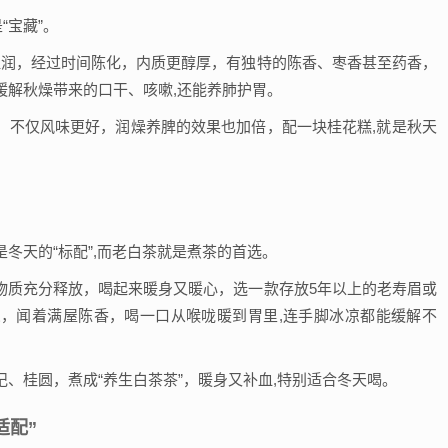
“宝藏”。
温润，经过时间陈化，内质更醇厚，有独特的陈香、枣香甚至药香，
缓解秋燥带来的口干、咳嗽,还能养肺护胃。
，不仅风味更好，润燥养脾的效果也加倍，配一块桂花糕,就是秋天
冬天的“标配”,而老白茶就是煮茶的首选。
物质充分释放，喝起来暖身又暖心，选一款存放5年以上的老寿眉或
，闻着满屋陈香，喝一口从喉咙暖到胃里,连手脚冰凉都能缓解不
、桂圆，煮成“养生白茶茶”，暖身又补血,特别适合冬天喝。
适配”