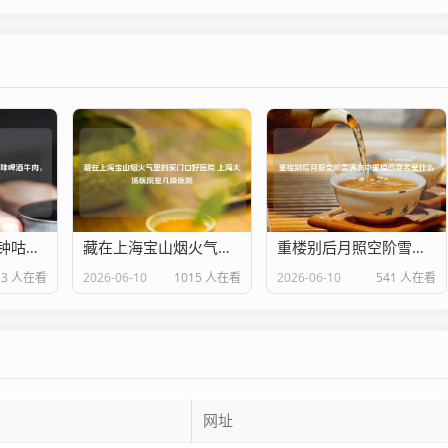
暖冬必备！30分钟咕嘟出酥烂入味啤酒牛肉，汤汁泡饭舔碗底！
藏在上海宝山烟火气里的家门口好医院 上海大场医院是几级医院
重楼别后月照空阶雪满衣中重楼的别名是什么
53 人在看
2026-06-10
1015 人在看
2026-06-10
541 人在看