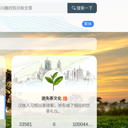
搜索一下
繁体
迷失茶文化
V
汉族人习惯以茶待客，并形成了相应的饮
茶礼仪。
33581
0
10004401