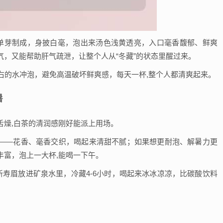
的单芽制成，身披白毫，泡出来汤色浅黄透亮，入口毫香馥郁、鲜爽
，又能帮助肝气疏泄，让整个人从“冬藏”的状态里醒过来。
右的水冲泡，避免高温破坏鲜爽感，每天一杯,整个人都清爽起来。
暑
舌燥,白茶的清润感刚好能派上用场。
——花香、毫香交织，喝起来清甜不腻；如果想更耐泡、解暑力更
丰富，泡上一大杯,能喝一下午。
新寿眉放进矿泉水里，冷藏4-6小时，喝起来冰冰凉凉，比碳酸饮料