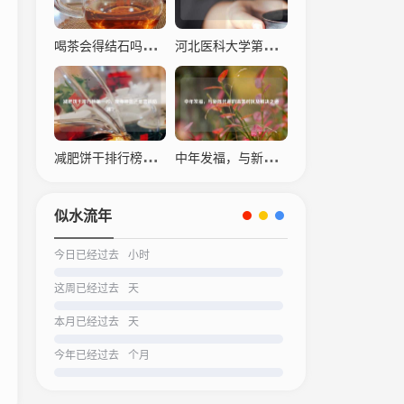
喝茶会得结石吗？科学解读茶叶与结石的关系
河北医科大学第四医院，仁心仁术，守护生命之光
减肥饼干排行榜之一名，瘦身神器还是营销陷阱？
中年发福，与新陈代谢的温柔对抗及解决之道
似水流年
今日已经过去
小时
这周已经过去
天
本月已经过去
天
今年已经过去
个月