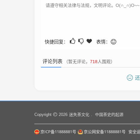
快捷回复：
表情：
评论列表
（暂无评论，
718
人围观）
还
迷失茶文化
中国茶史的起源
Copyright
2026
.
京ICP备11888881号
京公网安备11888881号
安全