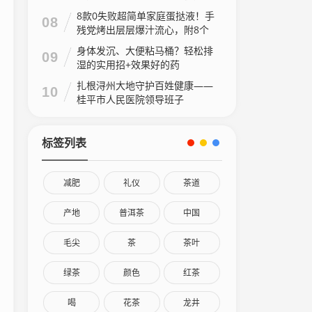
8款0失败超简单家庭蛋挞液！手
08
残党烤出层层爆汁流心，附8个
家庭做法视频
身体发沉、大便粘马桶？轻松排
09
湿的实用招+效果好的药
扎根浔州大地守护百姓健康——
10
桂平市人民医院领导班子
标签列表
减肥
礼仪
茶道
产地
普洱茶
中国
毛尖
茶
茶叶
绿茶
颜色
红茶
喝
花茶
龙井