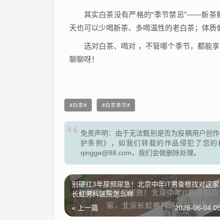
其实白茶没有严格的“季节禁忌”——新
天也可以少喝新茶、多喝温性的老白茶；体质
选对白茶、喝对 ，不管哪个季节，都能享
聊聊呀！
白茶
白茶季节
免责声明：由于无法甄别是否为投稿用户创作
护条例》，如我们转载的作品侵犯了您的
qingge@88.com，我们会做删除处理。
别硬扛3年尿频尿急！北京中年IT男查根找对这
长虹男科医院怎么样
« 上一篇
2026-06-04 05