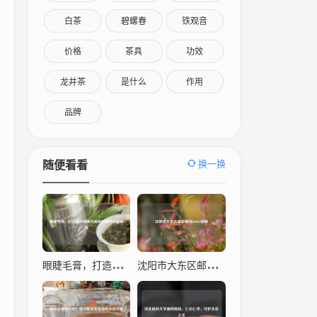
白茶
碧螺春
铁观音
价格
茶具
功效
龙井茶
是什么
作用
品牌
换一换
随便看看
眼睫毛膏，打造魅力电眼与温和卸除的完整指南
沈阳市大东区邮政编码110043详解