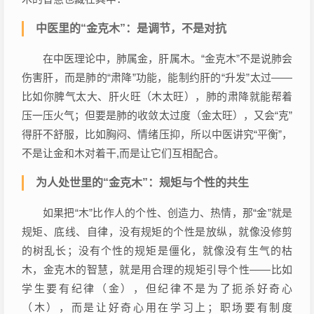
中医里的“金克木”：是调节，不是对抗
在中医理论中，肺属金，肝属木。“金克木”不是说肺会
伤害肝，而是肺的“肃降”功能，能制约肝的“升发”太过——
比如你脾气太大、肝火旺（木太旺），肺的肃降就能帮着
压一压火气；但要是肺的收敛太过度（金太旺），又会“克”
得肝不舒服，比如胸闷、情绪压抑，所以中医讲究“平衡”，
不是让金和木对着干,而是让它们互相配合。
为人处世里的“金克木”：规矩与个性的共生
如果把“木”比作人的个性、创造力、热情，那“金”就是
规矩、底线、自律，没有规矩的个性是放纵，就像没修剪
的树乱长；没有个性的规矩是僵化，就像没有生气的枯
木，金克木的智慧，就是用合理的规矩引导个性——比如
学生要有纪律（金），但纪律不是为了扼杀好奇心
（木），而是让好奇心用在学习上；职场要有制度