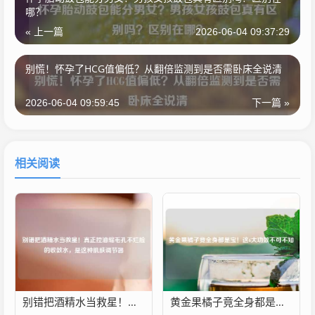
哪？
« 上一篇
2026-06-04 09:37:29
别慌！怀孕了HCG值偏低？从翻倍监测到是否需卧床全说清
2026-06-04 09:59:45
下一篇 »
相关阅读
别错把酒精水当救星！真正控油缩毛孔不烂脸的收敛水，是这种肌肤调节器
黄金果橘子竟全身都是宝！这6大功效不可不知