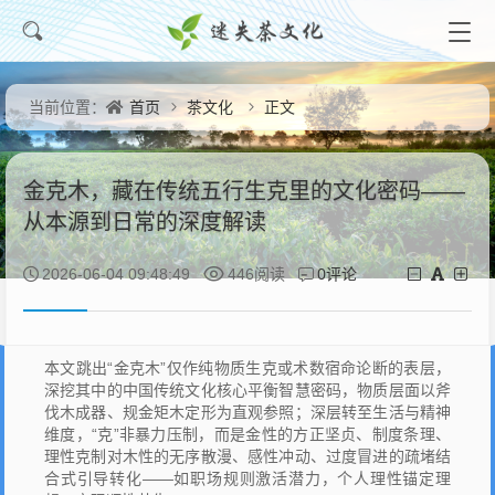
首页
茶文化
正文
当前位置：
金克木，藏在传统五行生克里的文化密码——
从本源到日常的深度解读
0评论
2026-06-04 09:48:49
446阅读
本文跳出“金克木”仅作纯物质生克或术数宿命论断的表层，
深挖其中的中国传统文化核心平衡智慧密码，物质层面以斧
伐木成器、规金矩木定形为直观参照；深层转至生活与精神
维度，“克”非暴力压制，而是金性的方正坚贞、制度条理、
理性克制对木性的无序散漫、感性冲动、过度冒进的疏堵结
合式引导转化——如职场规则激活潜力，个人理性锚定理