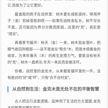
它,而是为了让它更好。
最直观的例子在自然里：树木要长成栋梁材，得用斧
子（金）剪掉歪枝斜杈——如果任由枝条乱长，树不仅长
不直，还可能因为养分分散而孱弱，这里的“克”，其实是
“成全”。
再看季节循环：秋天（金）一来，树木就会落叶，把
精气收回到根部——这不是金在“欺负”木，而是木借着金的
收敛，为来年春天（木）的再生发攒力气，要是没有秋天
的“克”，树木一直疯长,冬天一来反而会被冻坏。
你看，自然里的金克木，从来都是循环里的一环，没
有绝对的“好”或“坏”，只有“合不合时宜”。
从自然到生活：金克木是无处不在的平衡智慧
古人把五行这套逻辑，延伸到了生活的方方面面,金克
木的智慧也藏在其中：