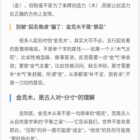
（金），但制度不是为了束缚创造力（木）,而是让创造力
在正确的方向上发挥。
别被“起名焦虑”骗了：金克木不是“禁忌”
很多人起名时怕“金克木”，其实大可不必，五行起名看
的是整体格局，不是单个字的属性——如果一个人“木气太
旺”，比如性格急躁、做事冒进，反而需要一点“金气”来收
敛；要是“金气太重”，比如性格沉闷、缺乏冲劲，那才需要
补“木气”来舒展，所谓“克”，从来都是“补不足、损有余”,不
是一刀切的禁忌。
金克木，是古人对“分寸”的理解
说到底，金克木从来不是一句简单的“相克”，而是古人
从自然里学来的“平衡之道”——它告诉我们，世界不是非黑
即白，“压制”的另一面可能是“成全”，“收敛”的目的可能是
“更好地出发”。