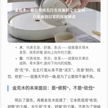
木
：代表生发、舒展、条达——就像春天草木
发芽、枝条舒展,是向上向外的力量；
金
：代表收敛、肃杀、变革——就像秋天果实
成熟、草木落叶,是向下向内的规整。
而“克”字，在五行里从来不是“消灭”，而是“制约、规
范、修剪”——就像天平的一端,是为了让整体不偏不倚。
金克木的本来面目：是“修剪”，不是“砍伐”
明白了属性，再看金克木就通了：它本质是用“收敛、
规整”的力量，去引导“生发、舒展”的力量，不是为了毁掉