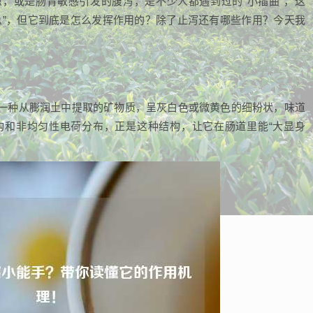
，或是肠胃敏感引发的腹泻，是不少人都遇到过的“小插曲”，这
急”，但它到底是怎么发挥作用的？除了止泻还有哪些作用？今天我
一种从膨润土中提取的矿物质，呈灰白色或微黄色的细粉状，味道
构和非均匀性电荷分布，正是这种结构，让它在肠道里能“大显身