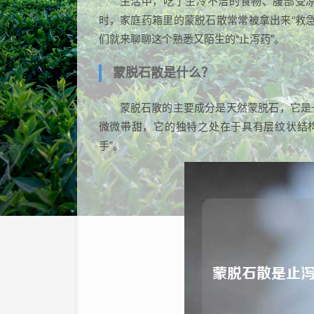
生活中，吃了生冷不洁的食物、腹部受凉
时，家庭药箱里的蒙脱石散常常被拿出来“救
们就来聊聊这个熟悉又陌生的“止泻药”。
蒙脱石散是什么？
蒙脱石散的主要成分是天然蒙脱石，它是
微微带甜，它的独特之处在于具有层纹状结
手”。