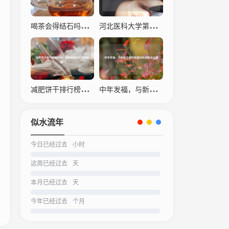
喝茶会得结石吗？科学解读茶叶与结石的关系
河北医科大学第四医院，仁心仁术，守护生命之光
减肥饼干排行榜之一名，瘦身神器还是营销陷阱？
中年发福，与新陈代谢的温柔对抗及解决之道
似水流年
今日已经过去
小时
这周已经过去
天
本月已经过去
天
今年已经过去
个月