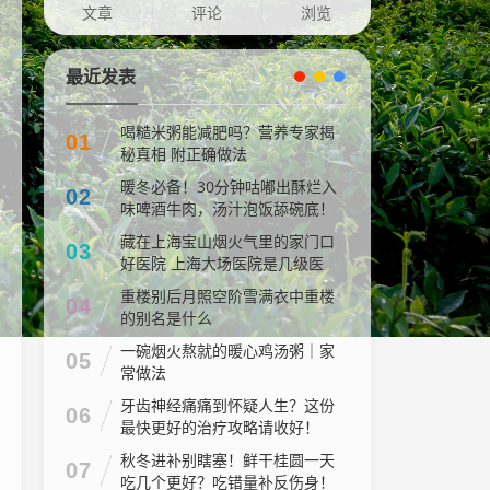
文章
评论
浏览
最近发表
喝糙米粥能减肥吗？营养专家揭
01
秘真相 附正确做法
暖冬必备！30分钟咕嘟出酥烂入
02
味啤酒牛肉，汤汁泡饭舔碗底！
藏在上海宝山烟火气里的家门口
03
好医院 上海大场医院是几级医
院
重楼别后月照空阶雪满衣中重楼
04
的别名是什么
一碗烟火熬就的暖心鸡汤粥｜家
05
常做法
牙齿神经痛痛到怀疑人生？这份
06
最快更好的治疗攻略请收好！
秋冬进补别瞎塞！鲜干桂圆一天
07
吃几个更好？吃错量补反伤身！