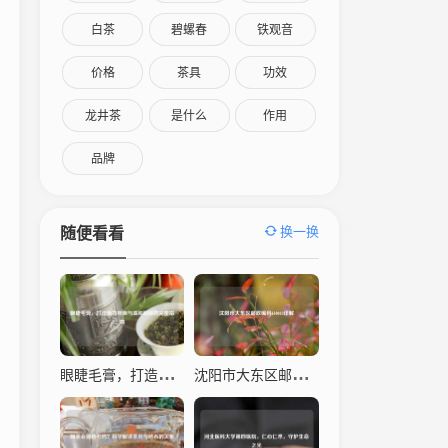
白茶
碧螺春
铁观音
价格
茶具
功效
龙井茶
是什么
作用
品牌
换一换
随便看看
眼睫毛膏，打造魅力电眼与温和卸除的完整指南
沈阳市大东区邮政编码110043详解