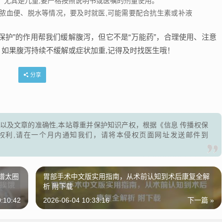
，尤其是儿童,要严格按照说明书或医嘱的剂量使用。
脓血便、脱水等情况，要及时就医,可能需要配合抗生素或补液
保护”的作用帮我们缓解腹泻，但它不是“万能药”，合理使用、注意
，如果腹泻持续不缓解或症状加重,记得及时找医生哦！
分享
以及文章的准确性,本站尊重并保护知识产权，根据《信息 传播权保
权利,请在一个月内通知我们，请将本侵权页面网址发送邮件到
谱太圈
胃部手术中文版实用指南，从术前认知到术后康复全解
析 附下载
:10:42
2026-06-04 10:33:16
下一篇 »