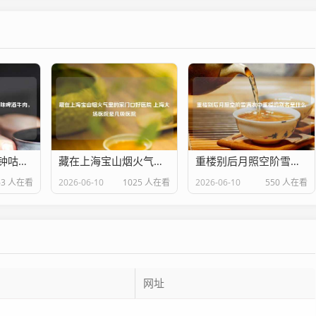
暖冬必备！30分钟咕嘟出酥烂入味啤酒牛肉，汤汁泡饭舔碗底！
藏在上海宝山烟火气里的家门口好医院 上海大场医院是几级医院
重楼别后月照空阶雪满衣中重楼的别名是什么
63 人在看
2026-06-10
1025 人在看
2026-06-10
550 人在看