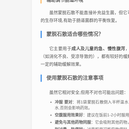
辅助调节肠道环境
虽然蒙脱石散不能直接补充益生菌，但它
的生存环境,有助于肠道菌群的平衡恢复。
蒙脱石散适合哪些情况？
它主要用于
成人及儿童的急、慢性腹泻
（如消化不良、受凉导致的），都有较好的缓
一定的辅助缓解效果。
使用蒙脱石散的注意事项
虽然它相对安全,但用不对也可能出问题：
冲服 要对
：将1袋蒙脱石散倒入半杯温水
水,否则会影响药效。
空腹服用效果好
：建议在饭前1-2小时服
避免与其他药物同服
：它会吸附其他药物