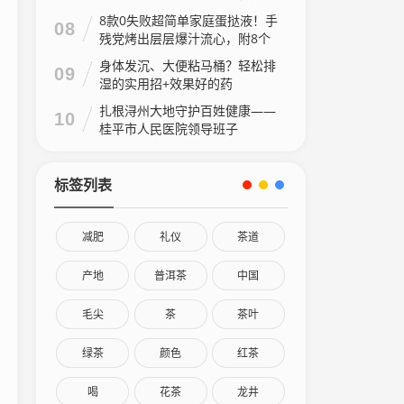
8款0失败超简单家庭蛋挞液！手
08
残党烤出层层爆汁流心，附8个
家庭做法视频
身体发沉、大便粘马桶？轻松排
09
湿的实用招+效果好的药
扎根浔州大地守护百姓健康——
10
桂平市人民医院领导班子
标签列表
减肥
礼仪
茶道
产地
普洱茶
中国
毛尖
茶
茶叶
绿茶
颜色
红茶
喝
花茶
龙井