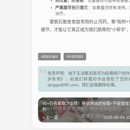
别过量，防便秘
：过量服用可能导致便秘
严重腹泻别只靠它
：如果腹泻伴有发热、
治疗。
蒙脱石散是家庭常用的止泻药，靠“吸附+
细节，才能让它真正成为我们肠胃的“小帮手”
蒙脱石散
作用机理
免责声明：由于无法甄别是否为投稿用户创作
护条例》，如我们转载的作品侵犯了您的
qingge@88.com，我们会做删除处理。
40+仍有紧致少女感！蔡依林减肥秘籍+不挨饿食
粉
« 上一篇
2026-06-04 10