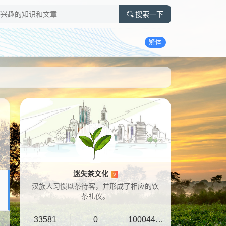
搜索一下
繁体
迷失茶文化
V
汉族人习惯以茶待客，并形成了相应的饮
茶礼仪。
33581
0
10004401