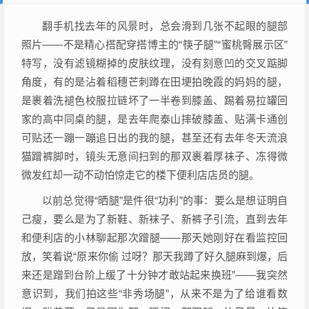
翻手机找去年的风景时，总会滑到几张不起眼的腿部
照片——不是精心搭配穿搭博主的“筷子腿”“蜜桃臀展示区”
特写，没有滤镜糊掉的皮肤纹理，没有刻意凹的交叉踮脚
角度，有的是沾着稻穗芒刺蹲在田埂拍晚霞的妈妈的腿，
是裹着洗褪色校服拉链坏了一半卷到膝盖、踢着易拉罐回
家的高中同桌的腿，是去年爬泰山摔破膝盖、贴满卡通创
可贴还一蹦一蹦追日出的我的腿，甚至还有去年冬天流浪
猫蹭裤脚时，镜头无意间扫到的那双裹着厚袜子、冻得微
微发红却一动不动怕惊走它的楼下便利店店员的腿。
以前总觉得“晒腿”是件很“功利”的事：要么是想证明自
己瘦，要么是为了新鞋、新袜子、新裤子引流，直到去年
和便利店的小林聊起那次蹭腿——那天她刚好在看监控回
放，笑着说“原来你偷 过呀？那天我蹲了好久腿麻到爆，后
来还是蹭到台阶上缓了十分钟才敢站起来换班”——我突然
意识到，我们拍这些“非秀场腿”，从来不是为了给谁看数