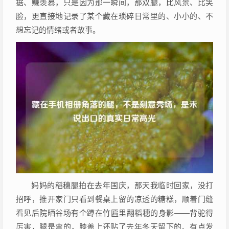
据、赚羡慕，只是因为那一瞬间，那双腿，比风景、比笑
脸，更直接地记录了某个藏在琐碎日常里的、小小的、不
想忘记的情绪或者故事。
妈妈的稻穗腿拍在去年国庆，那天我临时回家，没打
招呼，推开家门只看到餐桌上留的凉透的糖糕，顺着门缝
看见后院晒谷场有个蹲在竹匾里翻稻穗的身影——背驼得
厉害，腿是弯的，膝盖上还贴了去年冬天留下的、有点发