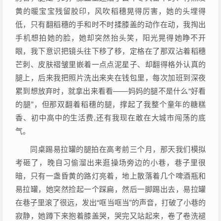
黄的暖宝宝残留胶印，风吹稻穗晃得厉害，她的头埋得
低，只有翻稻穗的手和时不时揉膝盖的动作在动，我掏出
手机想拍她的脸，她却突然抬头笑，阳光晃得她睁不开
眼，我下意识把镜头往下移了移，定格在了那双沾着稻穗
芒刺、皮肤褶皱里嵌着一点点泥星子、却翻得格外认真的
腿上，后来我把照片洗出来夹在钱包里，每次加班到深夜
累到想放弃时，就拿出来看看——妈妈的腿不是什么“好看
的腿”，但那双翻着稻穗的腿，撑起了我整个童年的糖糕
香、初中高中的生活费,还有我现在敢在大城市闯荡的底
气。
同桌踢易拉罐的腿拍在高考前三个月，那天我们模拟
考砸了，晚自习偷溜出来逛操场旁边的小巷，巷子里很
暗，只有一盏昏黄的路灯亮着，地上散落着几个啤酒瓶和
易拉罐，她突然捡起一个踩扁，然后一脚踢出去，易拉罐
在巷子里滚了很远，发出“哐当哐当”的声音，打破了小巷的
寂静，她蹲下来抱着膝盖哭，哭完又站起来，卷了卷洗褪