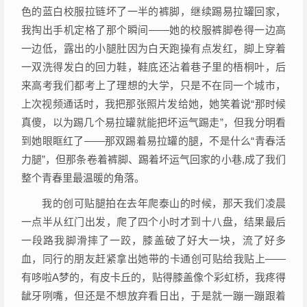
色的蓝白校服拉链坏了一半的裤脚，继续踢易拉罐回家，
我掏出手机定格了那个瞬间——她的校服裤脚卷得一边高
一边低，露出的小腿肚因为白天跑操有点发红，脚上穿着
一双洗得发白的回力鞋，鞋底还沾着巷子里的梧桐叶，后
来高考我们都考上了理想的大学，只是不在同一个城市，
上次视频通话时，我把那张照片发给她，她笑着说“那时候
真傻，以为踢几个易拉罐就能把坏运气踢走”，但我分明看
到她眼眶红了——那双踢着易拉罐的腿，不是什么“青春活
力腿”，但那条卷着裤脚、踢着坏运气回家的小巷,成了我们
整个青春里最温暖的角落。
我的创可贴腿拍在去年爬泰山的时候，那天我们凌晨
一点半从红门出发，爬了四个小时才到十八盘，结果最后
一段路我脚滑摔了一跤，膝盖破了好大一块，流了好多
血，同行的朋友赶紧拿出她带的卡通创可贴给我贴上——
有哆啦A梦的，有皮卡丘的，贴得膝盖像个彩虹桥，我疼得
龇牙咧嘴，但还是不想放弃看日出，于是就一蹦一蹦跟着