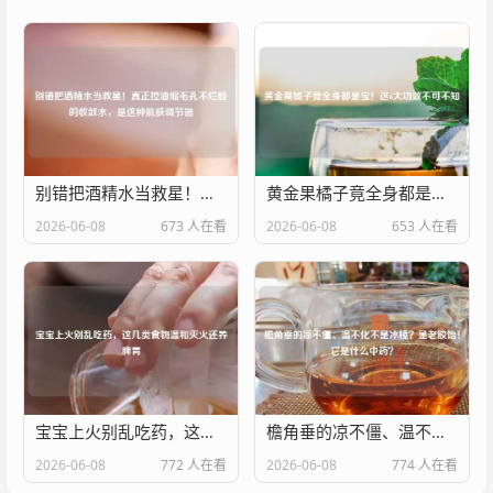
别错把酒精水当救星！真正控油缩毛孔不烂脸的收敛水，是这种肌肤调节器
黄金果橘子竟全身都是宝！这6大功效不可不知
2026-06-08
673 人在看
2026-06-08
653 人在看
宝宝上火别乱吃药，这几类食物温和灭火还养脾胃
檐角垂的凉不僵、温不化不是冰棱？是老胶饴！它是什么中药？
2026-06-08
772 人在看
2026-06-08
774 人在看