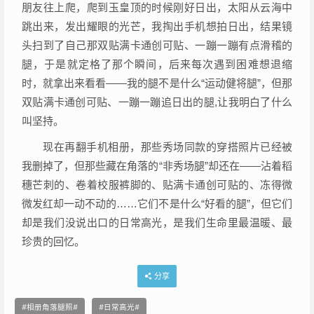
朋友往上爬，爬到玉皇顶的时候刚好日出，太阳从云海中
跳出来，发出耀眼的光芒，我掏出手机想拍日出，结果镜
头扫到了自己那双贴满卡通创可贴、一蹦一蹦有点滑稽的
腿，于是就定格了那个瞬间，后来每次遇到困难想退缩
时，就拿出来看看——我的腿不是什么“运动健将腿”，但那
双贴满卡通创可贴、一蹦一蹦追日出的腿,让我明白了什么
叫坚持。
现在再翻手机相册，那些秀场同款的穿搭照片已经被
我删掉了，但那些藏在角落的“非秀场腿”却还在——沾着稻
穗芒刺的、卷着校服裤脚的、贴满卡通创可贴的、冻得微
微发红却一动不动的……它们不是什么“好看的腿”，但它们
却是我们没说出口的日常高光，是我们生命里最温暖、最
珍贵的回忆。
分享
相册角落腿照
日常高光