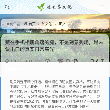
首页
茶文化
正文
当前位置：
藏在手机相册角落的腿，不是刻意秀场，是未
说出口的真实日常高光
0评论
2026-06-04 11:50:32
255阅读
别只流连于精心筛选、精修润色的朋友圈九宫格，不妨多向
下翻几页手机相册——那些挤在角落、姿势随意毫无刻意凹
秀感的腿照，从来都不是为了展示身材的舞台，它们是我们
攒了很久、没好意思发华丽文案的真实日常高光碎片：可能
是夜跑备赛10公里后沾着草屑的坚韧，可能是抱了一天娃累
弯后歇脚时的松弛暖意，藏着只有自己才懂的小确幸。