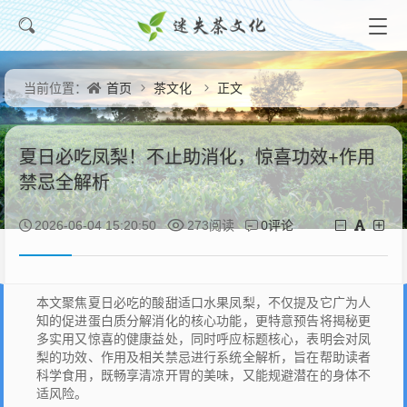
首页
茶文化
正文
当前位置：
夏日必吃凤梨！不止助消化，惊喜功效+作用
禁忌全解析
0评论
2026-06-04 15:20:50
273阅读
本文聚焦夏日必吃的酸甜适口水果凤梨，不仅提及它广为人
知的促进蛋白质分解消化的核心功能，更特意预告将揭秘更
多实用又惊喜的健康益处，同时呼应标题核心，表明会对凤
梨的功效、作用及相关禁忌进行系统全解析，旨在帮助读者
科学食用，既畅享清凉开胃的美味，又能规避潜在的身体不
适风险。