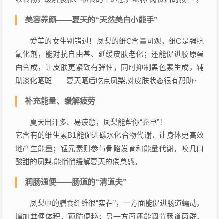
美容养颜——夏天的“天然美白小能手”
爱美的女生别错过！凤梨的维C含量可观，维C是强抗
氧化剂，能对抗自由基、延缓皮肤老化；还能促进胶原蛋
白合成，让皮肤更紧致有弹性；同时抑制黑色素生成，辅
助淡化晒斑——夏天晒后吃点凤梨,对皮肤状态很有帮助~
补充能量、缓解疲劳
夏天出汗多、易疲惫，凤梨能帮你“充电”！
它含有的维生素B1能促进碳水化合物代谢，让身体更高效
地产生能量；锰元素则参与骨骼发育和能量代谢，咬几口
酸甜的凤梨,能悄悄缓解夏天的倦怠感。
润肠通便——肠道的“清道夫”
凤梨中的膳食纤维很“实在”，一方面能促进肠道蠕动，
增加粪便体积，预防便秘；另一方面还能调节肠道菌群，