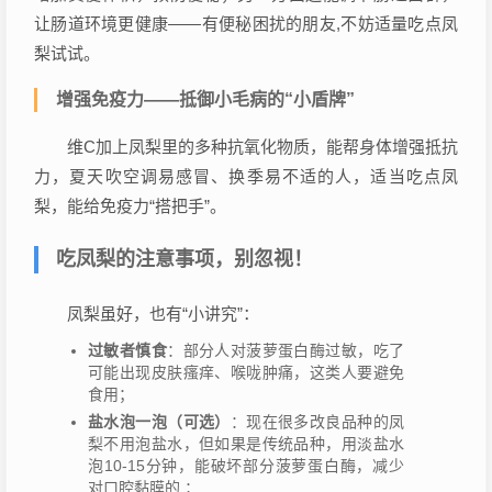
让肠道环境更健康——有便秘困扰的朋友,不妨适量吃点凤
梨试试。
增强免疫力——抵御小毛病的“小盾牌”
维C加上凤梨里的多种抗氧化物质，能帮身体增强抵抗
力，夏天吹空调易感冒、换季易不适的人，适当吃点凤
梨，能给免疫力“搭把手”。
吃凤梨的注意事项，别忽视！
凤梨虽好，也有“小讲究”：
过敏者慎食
：部分人对菠萝蛋白酶过敏，吃了
可能出现皮肤瘙痒、喉咙肿痛，这类人要避免
食用；
盐水泡一泡（可选）
：现在很多改良品种的凤
梨不用泡盐水，但如果是传统品种，用淡盐水
泡10-15分钟，能破坏部分菠萝蛋白酶，减少
对口腔黏膜的 ；