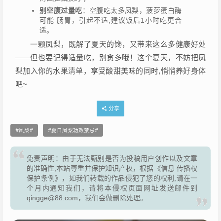
别空腹过量吃
：空腹吃太多凤梨，菠萝蛋白酶
可能 肠胃，引起不适,建议饭后1小时吃更合
适。
一颗凤梨，既解了夏天的馋，又带来这么多健康好处
——但也要记得适量吃，别贪多哦！这个夏天，不妨把凤
梨加入你的水果清单，享受酸甜美味的同时,悄悄养好身体
吧~
分享
凤梨
夏日凤梨功效禁忌
免责声明：由于无法甄别是否为投稿用户创作以及文章
的准确性,本站尊重并保护知识产权，根据《信息 传播权
保护条例》，如我们转载的作品侵犯了您的权利,请在一
个月内通知我们，请将本侵权页面网址发送邮件到
qingge@88.com，我们会做删除处理。