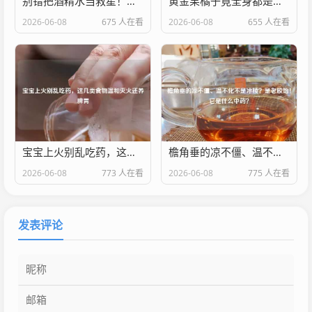
别错把酒精水当救星！真正控油缩毛孔不烂脸的收敛水，是这种肌肤调节器
黄金果橘子竟全身都是宝！这6大功效不可不知
2026-06-08
675 人在看
2026-06-08
655 人在看
宝宝上火别乱吃药，这几类食物温和灭火还养脾胃
檐角垂的凉不僵、温不化不是冰棱？是老胶饴！它是什么中药？
2026-06-08
773 人在看
2026-06-08
775 人在看
发表评论