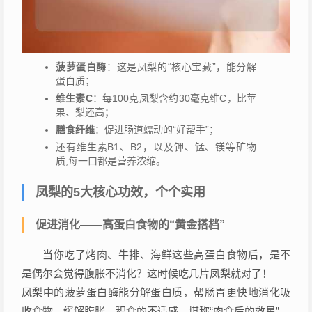
菠萝蛋白酶
：这是凤梨的“核心宝藏”，能分解
蛋白质；
维生素C
：每100克凤梨含约30毫克维C，比苹
果、梨还高；
膳食纤维
：促进肠道蠕动的“好帮手”；
还有维生素B1、B2，以及钾、锰、镁等矿物
质,每一口都是营养浓缩。
凤梨的5大核心功效，个个实用
促进消化——高蛋白食物的“黄金搭档”
当你吃了烤肉、牛排、海鲜这些高蛋白食物后，是不
是偶尔会觉得腹胀不消化？这时候吃几片凤梨就对了！
凤梨中的菠萝蛋白酶能分解蛋白质，帮肠胃更快地消化吸
收食物，缓解腹胀、积食的不适感，堪称“肉食后的救星”。