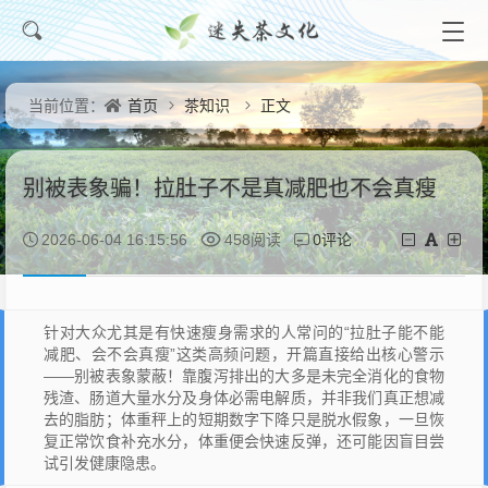
首页
茶知识
正文
当前位置：
别被表象骗！拉肚子不是真减肥也不会真瘦
0评论
2026-06-04 16:15:56
458阅读
针对大众尤其是有快速瘦身需求的人常问的“拉肚子能不能
减肥、会不会真瘦”这类高频问题，开篇直接给出核心警示
——别被表象蒙蔽！靠腹泻排出的大多是未完全消化的食物
残渣、肠道大量水分及身体必需电解质，并非我们真正想减
去的脂肪；体重秤上的短期数字下降只是脱水假象，一旦恢
复正常饮食补充水分，体重便会快速反弹，还可能因盲目尝
试引发健康隐患。