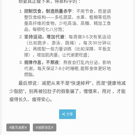
想要真正瘦下来，得靠科学的 ：
控制饮食，制造热量赤字
：不用节食，而是调
整饮食结构——多吃蔬菜、水果、粗粮等低热
量高纤维的食物，少吃高油、高糖、精加工食
品，每顿吃七八分饱；
坚持运动，增加代谢
：每周做3-5次有氧运动
（比如跑步、游泳、跳绳），每次30分钟以
上；再搭配一些力量训练（比如深蹲、平板支
撑），增加肌肉量，让代谢更旺盛；
规律作息，不熬夜
：熬夜会打乱内分泌，影响
代谢，每天保证7-8小时睡眠,能帮身体更好地
燃脂。
最后想说：减肥从来不是“快速掉秤”，而是“健康地减
少脂肪”，别再被拉肚子的假象骗了，慢慢来，用对 ，才能
瘦得长久、瘦得安心。
分享
腹泻减肥
减肥误区