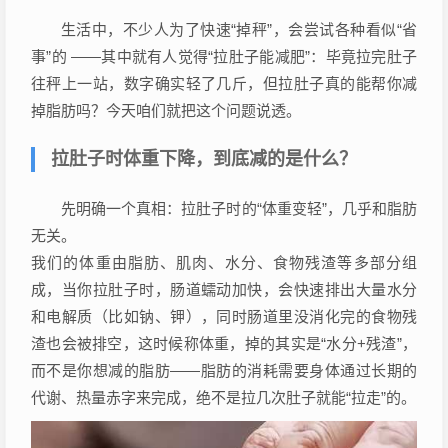
生活中，不少人为了快速“掉秤”，会尝试各种看似“省
事”的 ——其中就有人觉得“拉肚子能减肥”：毕竟拉完肚子
往秤上一站，数字确实轻了几斤，但拉肚子真的能帮你减
掉脂肪吗？今天咱们就把这个问题说透。
拉肚子时体重下降，到底减的是什么？
先明确一个真相：拉肚子时的“体重变轻”，几乎和脂肪
无关。
我们的体重由脂肪、肌肉、水分、食物残渣等多部分组
成，当你拉肚子时，肠道蠕动加快，会快速排出大量水分
和电解质（比如钠、钾），同时肠道里没消化完的食物残
渣也会被排空，这时候称体重，掉的其实是“水分+残渣”，
而不是你想减的脂肪——脂肪的消耗需要身体通过长期的
代谢、热量赤字来完成，绝不是拉几次肚子就能“拉走”的。