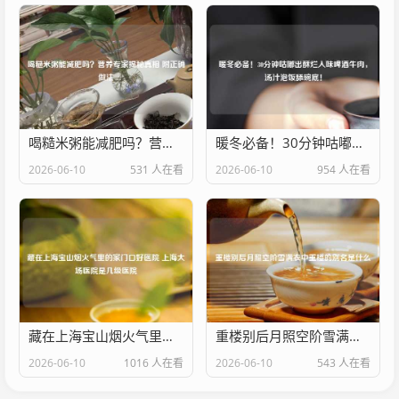
喝糙米粥能减肥吗？营养专家揭秘真相 附正确做法
暖冬必备！30分钟咕嘟出酥烂入味啤酒牛肉，汤汁泡饭舔碗底！
2026-06-10
531 人在看
2026-06-10
954 人在看
藏在上海宝山烟火气里的家门口好医院 上海大场医院是几级医院
重楼别后月照空阶雪满衣中重楼的别名是什么
2026-06-10
1016 人在看
2026-06-10
543 人在看