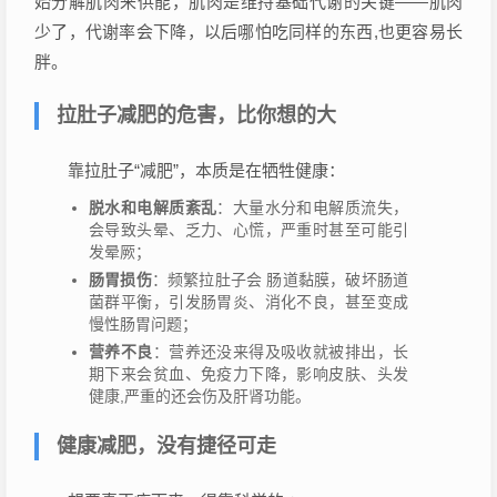
始分解肌肉来供能，肌肉是维持基础代谢的关键——肌肉
少了，代谢率会下降，以后哪怕吃同样的东西,也更容易长
胖。
拉肚子减肥的危害，比你想的大
靠拉肚子“减肥”，本质是在牺牲健康：
脱水和电解质紊乱
：大量水分和电解质流失，
会导致头晕、乏力、心慌，严重时甚至可能引
发晕厥；
肠胃损伤
：频繁拉肚子会 肠道黏膜，破坏肠道
菌群平衡，引发肠胃炎、消化不良，甚至变成
慢性肠胃问题；
营养不良
：营养还没来得及吸收就被排出，长
期下来会贫血、免疫力下降，影响皮肤、头发
健康,严重的还会伤及肝肾功能。
健康减肥，没有捷径可走