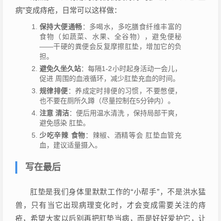
病”变成痔疮，日常可以这样做：
保持大便通畅
：多喝水，多吃膳食纤维丰富的
食物（如蔬菜、水果、全谷物），避免便秘
——干硬的粪便会反复摩擦肛垫，增加它的负
担。
避免久坐久站
：每隔1-2小时起身活动一会儿，
促进 周围的血液循环，减少肛垫充血的时间。
规律排便
：养成定时排便的习惯，不要憋便，
也不要在厕所久蹲（尽量控制在5分钟内）。
注意 清洁
：便后用温水清洗 ，保持局部干爽，
避免感染 肛垫。
少吃辛辣 食物
：辣椒、酒精等会 肛垫血管充
血，建议适量摄入。
写在最后
肛垫是我们身体里默默工作的“小帮手”，不是洪水猛
兽，只有当它出现病理变化时，才会变成需要关注的痔
疮，希望大家以后别再把肛垫当病，而是好好爱护它，让