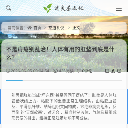
首页
茶道礼仪
正文
当前位置：
不是痔疮别乱治！人体有用的肛垫到底是什
么？
0评论
2026-06-05 00:04:54
426阅读
别再把肛垫当成“坏东西”甚至等同于痔疮了！肛垫是人体肛
管齿状线上方、黏膜下的重要正常生理结构，由黏膜血管
丛、平滑肌纤维、结缔组织共同构成，它绝非病变组织，反
而像 的“天然软塞”，对闭合 、精准控制液体、气体及精细成
形粪便的排出，维持正常肛肠功能不可或缺。