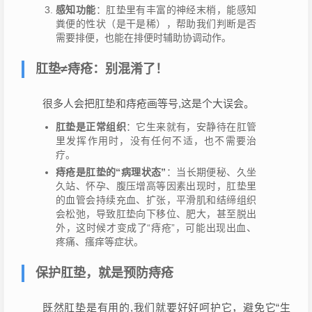
感知功能
：肛垫里有丰富的神经末梢，能感知
粪便的性状（是干是稀），帮助我们判断是否
需要排便，也能在排便时辅助协调动作。
肛垫≠痔疮：别混淆了！
很多人会把肛垫和痔疮画等号,这是个大误会。
肛垫是正常组织
：它生来就有，安静待在肛管
里发挥作用时，没有任何不适，也不需要治
疗。
痔疮是肛垫的“病理状态”
：当长期便秘、久坐
久站、怀孕、腹压增高等因素出现时，肛垫里
的血管会持续充血、扩张，平滑肌和结缔组织
会松弛，导致肛垫向下移位、肥大，甚至脱出
外，这时候才变成了“痔疮”，可能出现出血、
疼痛、瘙痒等症状。
保护肛垫，就是预防痔疮
既然肛垫是有用的,我们就要好好呵护它，避免它“生