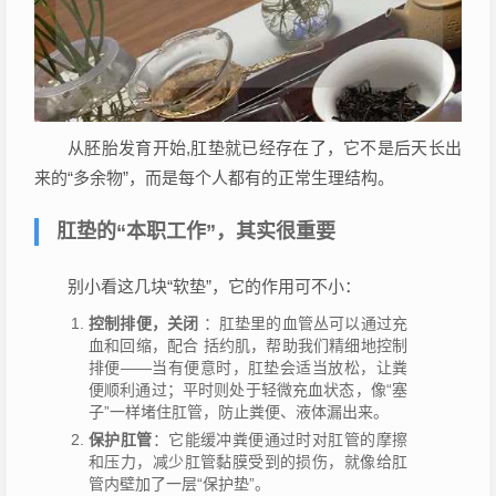
从胚胎发育开始,肛垫就已经存在了，它不是后天长出
来的“多余物”，而是每个人都有的正常生理结构。
肛垫的“本职工作”，其实很重要
别小看这几块“软垫”，它的作用可不小：
控制排便，关闭
：肛垫里的血管丛可以通过充
血和回缩，配合 括约肌，帮助我们精细地控制
排便——当有便意时，肛垫会适当放松，让粪
便顺利通过；平时则处于轻微充血状态，像“塞
子”一样堵住肛管，防止粪便、液体漏出来。
保护肛管
：它能缓冲粪便通过时对肛管的摩擦
和压力，减少肛管黏膜受到的损伤，就像给肛
管内壁加了一层“保护垫”。