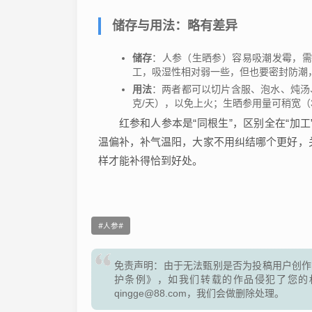
储存与用法：略有差异
储存
：人参（生晒参）容易吸潮发霉，
工，吸湿性相对弱一些，但也要密封防潮
用法
：两者都可以切片含服、泡水、炖汤
克/天），以免上火；生晒参用量可稍宽（3
红参和人参本是“同根生”，区别全在“加工
温偏补，补气温阳，大家不用纠结哪个更好，
样才能补得恰到好处。
人参
免责声明：由于无法甄别是否为投稿用户创作
护条例》，如我们转载的作品侵犯了您的
qingge@88.com，我们会做删除处理。