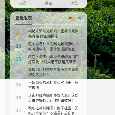
文章
评论
浏览
最近发表
喝糙米粥能减肥吗？营养专家揭
01
秘真相 附正确做法
暖冬必备！30分钟咕嘟出酥烂入
02
味啤酒牛肉，汤汁泡饭舔碗底！
藏在上海宝山烟火气里的家门口
03
好医院 上海大场医院是几级医
院
重楼别后月照空阶雪满衣中重楼
04
的别名是什么
一碗烟火熬就的暖心鸡汤粥｜家
05
常做法
牙齿神经痛痛到怀疑人生？这份
06
最快更好的治疗攻略请收好！
秋冬进补别瞎塞！鲜干桂圆一天
07
吃几个更好？吃错量补反伤身！