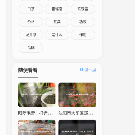
白茶
碧螺春
铁观音
价格
茶具
功效
龙井茶
是什么
作用
品牌
换一换
随便看看
眼睫毛膏，打造魅力电眼与温和卸除的完整指南
沈阳市大东区邮政编码110043详解