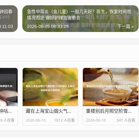
分钟回春
急性中耳炎（含儿童）一般几天好？医生，恢复时间视
情况而定 做好护理加速愈合
8:11:03
2026-06-05 08:33:29
下一篇 »
暖冬必备！30分钟咕嘟出酥烂入味啤酒牛肉，汤汁泡饭舔碗底！
藏在上海宝山烟火气里的家门口好医院 上海大场医院是几级医院
重楼别后月照空阶雪满衣中重楼的别名是什么
49 人在看
2026-06-10
1013 人在看
2026-06-10
541 人在看