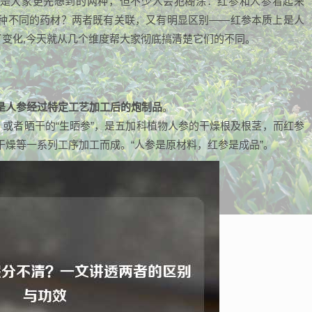
定是大家更先想到的两种，但不少人会犯糊涂：红参和人参看起来
种不同的药材？两者既有关联，又有明显区别——红参本质上是人
了变化,今天就从几个维度帮大家彻底搞清楚它们的不同。
是人参经过特定工艺加工后的炮制品
。
）或者晒干的“生晒参”，是五加科植物人参的干燥根及根茎，而红参
燥等一系列工序加工而成。“人参是原材料，红参是成品”。