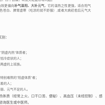
功效更偏向
补气温阳、大补元气
，它的温热之性更强，适合阳气
色苍白、脾胃虚寒（吃凉的就不舒服）,或者大病初愈后元气大
区别：
“阴虚内热”体质者；
显怕冷症状的人；
阴两虚的上班族。
特别难熬的“阳虚体质”者；
欲差的人；
虚弱、元气不足的人。
热体质（经常上火、口干口苦、便秘）、高血压（未经控制）、感
咨询医生或中医师。