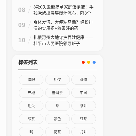
8款0失败超简单家庭蛋挞液！手
08
残党烤出层层爆汁流心，附8个
家庭做法视频
身体发沉、大便粘马桶？轻松排
09
湿的实用招+效果好的药
扎根浔州大地守护百姓健康——
10
桂平市人民医院领导班子
标签列表
减肥
礼仪
茶道
产地
普洱茶
中国
毛尖
茶
茶叶
绿茶
颜色
红茶
喝
花茶
龙井