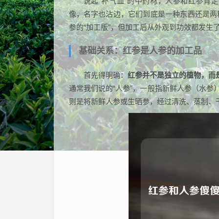
说起“补气血”的中药材，人参和红参肯
像，名字也沾边，它们到底是一种东西还是两
参的“加工版”，但加工后从外观到功效都发生
基础关系：红参是人参的加工品
首先得明确：
红参并不是独立的植物，而
通常我们说的“人参”，一般指新鲜人参（水参
则是将新鲜人参或生晒参，经过清洗、蒸制、干