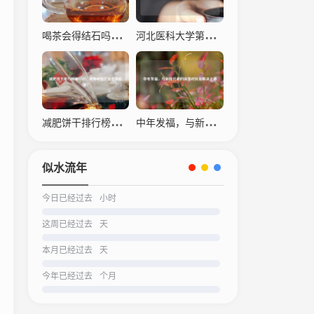
喝茶会得结石吗？科学解读茶叶与结石的关系
河北医科大学第四医院，仁心仁术，守护生命之光
减肥饼干排行榜之一名，瘦身神器还是营销陷阱？
中年发福，与新陈代谢的温柔对抗及解决之道
似水流年
今日已经过去
小时
这周已经过去
天
本月已经过去
天
今年已经过去
个月