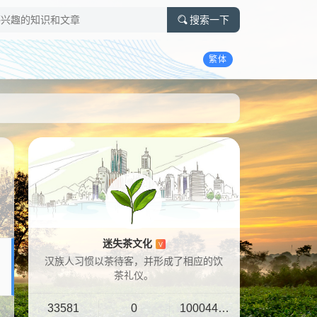
搜索一下
繁体
迷失茶文化
V
汉族人习惯以茶待客，并形成了相应的饮
茶礼仪。
33581
0
10004401