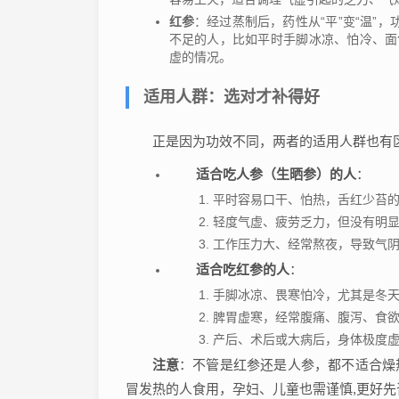
红参
：经过蒸制后，药性从“平”变“温”，
不足的人，比如平时手脚冰凉、怕冷、面
虚的情况。
适用人群：选对才补得好
正是因为功效不同，两者的适用人群也有
适合吃人参（生晒参）的人
：
平时容易口干、怕热，舌红少苔的
轻度气虚、疲劳乏力，但没有明
工作压力大、经常熬夜，导致气
适合吃红参的人
：
手脚冰凉、畏寒怕冷，尤其是冬天
脾胃虚寒，经常腹痛、腹泻、食
产后、术后或大病后，身体极度
注意
：不管是红参还是人参，都不适合燥
冒发热的人食用，孕妇、儿童也需谨慎,更好先