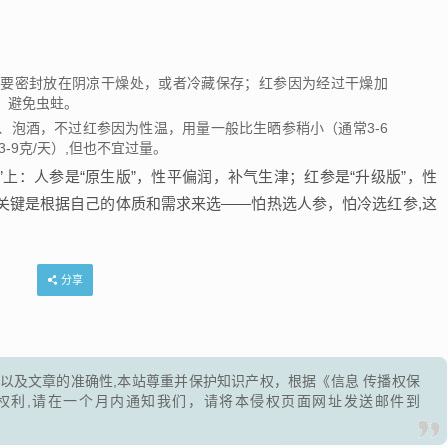
需要密封放在阴凉干燥处，或者冷藏保存；红参因为经过干燥加
，避免虫蛀。
、泡酒，不过红参因为性温，用量一般比生晒参稍小（通常3-6
-9克/天）,但也不宜过量。
”上：人参是“原生版”，性平偏润，补气生津；红参是“升级版”，性
关键是根据自己的体质和需求来选——怕热选人参，怕冷选红参,这
分享
以及文章的准确性,本站尊重并保护知识产权，根据《信息 传播权保
权利,请在一个月内通知我们，请将本侵权页面网址发送邮件到