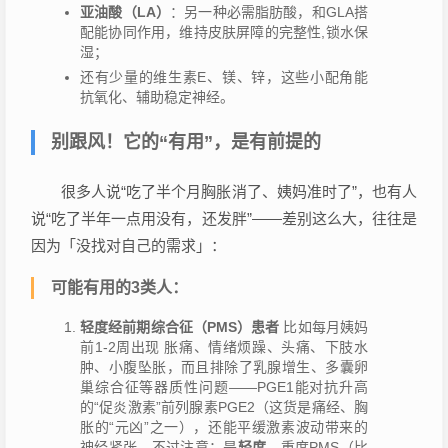
亚油酸（LA）
：另一种必需脂肪酸，和GLA搭
配能协同作用，维持皮肤屏障的完整性,锁水保
湿；
还有少量的维生素E、镁、锌，这些小配角能
抗氧化、辅助稳定神经。
别跟风！它的“有用”，是有前提的
很多人说“吃了半个月胸胀消了、姨妈准时了”，也有人
说“吃了半年一点用没有，还发胖”——差别这么大，往往是
因为「没找对自己的需求」：
可能有用的3类人：
轻度经前期综合征（PMS）患者
比如每月姨妈
前1-2周出现 胀痛、情绪烦躁、头痛、下肢水
肿、小腹坠胀，而且排除了乳腺增生、多囊卵
巢综合征等器质性问题——PGE1能对抗升高
的“促炎激素”前列腺素PGE2（这货是痛经、胸
胀的“元凶”之一），还能平缓激素波动带来的
神经紧张，不过注意：是
轻度
，重度PMS（比