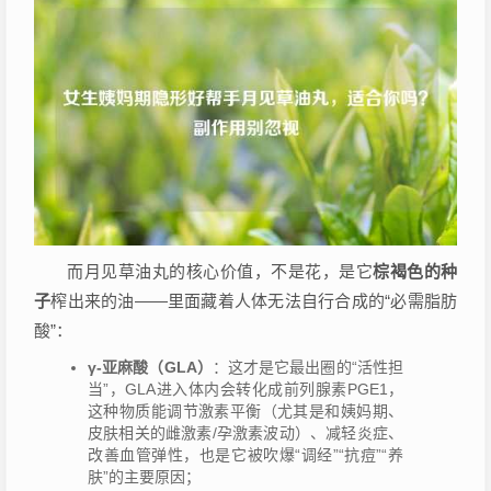
而月见草油丸的核心价值，不是花，是它
棕褐色的种
子
榨出来的油——里面藏着人体无法自行合成的“必需脂肪
酸”：
γ-亚麻酸（GLA）
：这才是它最出圈的“活性担
当”，GLA进入体内会转化成前列腺素PGE1，
这种物质能调节激素平衡（尤其是和姨妈期、
皮肤相关的雌激素/孕激素波动）、减轻炎症、
改善血管弹性，也是它被吹爆“调经”“抗痘”“养
肤”的主要原因；