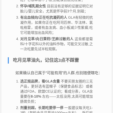
怀孕/哺乳期女性
目前没有足够的证据证明它对
胎儿/婴儿安全，尤其是怀孕前3个月,别碰；
有出血倾向/正在吃抗凝药的人
GLA有轻微的抗
凝作用，如果你正在吃阿司匹林、华法林、氯
吡格雷，或者有血友病、血小板减少性紫癜,吃
它可能增加出血风险；
对月见草/向日葵籽/芝麻过敏的人
这些都是菊
科/十字花科以外的油料作物，可能交叉过敏,之
一次吃要先试半粒观察。
吃月见草油丸，记住这3点不踩雷
如果确认自己属于“可能有用”的人群,也别随便瞎吃：
选正规品牌，看GLA含量
不要买朋友圈的三无
产品，更好选有蓝帽子（保健食品标志）或者
通过FDA、欧盟CE认证的；看成分表，GLA含
量要在
8-10%
左右——太低没用,太高可能增加
肠胃负担；
剂量别超，长期吃要停一停
一般建议每天吃1-
2粒（每粒含月见草油1000mg左右），饭后吃