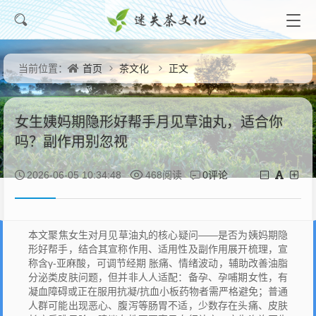
首页
茶文化
正文
当前位置：
女生姨妈期隐形好帮手月见草油丸，适合你
吗？副作用别忽视
0评论
2026-06-05 10:34:48
468阅读
本文聚焦女生对月见草油丸的核心疑问——是否为姨妈期隐
形好帮手，结合其宣称作用、适用性及副作用展开梳理，宣
称含γ-亚麻酸，可调节经期 胀痛、情绪波动，辅助改善油脂
分泌类皮肤问题，但并非人人适配：备孕、孕哺期女性，有
凝血障碍或正在服用抗凝/抗血小板药物者需严格避免；普通
人群可能出现恶心、腹泻等肠胃不适，少数存在头痛、皮肤