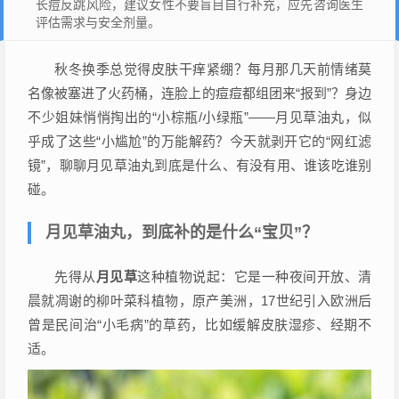
长痘反跳风险，建议女性不要盲目自行补充，应先咨询医生
评估需求与安全剂量。
秋冬换季总觉得皮肤干痒紧绷？每月那几天前情绪莫
名像被塞进了火药桶，连脸上的痘痘都组团来“报到”？身边
不少姐妹悄悄掏出的“小棕瓶/小绿瓶”——月见草油丸，似
乎成了这些“小尴尬”的万能解药？今天就剥开它的“网红滤
镜”，聊聊月见草油丸到底是什么、有没有用、谁该吃谁别
碰。
月见草油丸，到底补的是什么“宝贝”？
先得从
月见草
这种植物说起：它是一种夜间开放、清
晨就凋谢的柳叶菜科植物，原产美洲，17世纪引入欧洲后
曾是民间治“小毛病”的草药，比如缓解皮肤湿疹、经期不
适。