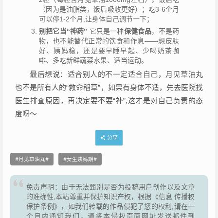
（因为是油脂类，饭后吸收更好）；吃3-6个月
可以停1-2个月,让身体自己调节一下；
别把它当“神药”
它只是一种
保健食品
，不是药
物，也不能替代正常的饮食和作息——想皮肤
好、姨妈稳，还是要早睡早起、少喝奶茶咖
啡、多吃新鲜蔬菜水果、适当运动。
最后想说：适合别人的不一定适合自己，月见草油丸
也不是所有人的“救命稻草”，如果有身体不适，先去医院找
医生排查原因，再决定要不要“补”,这才是对自己负责的态
度呀～
分享
月见草油丸
女生姨妈期
免责声明：由于无法甄别是否为投稿用户创作以及文章
的准确性,本站尊重并保护知识产权，根据《信息 传播权
保护条例》，如我们转载的作品侵犯了您的权利,请在一
个月内通知我们，请将本侵权页面网址发送邮件到