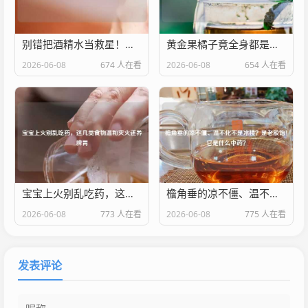
别错把酒精水当救星！真正控油缩毛孔不烂脸的收敛水，是这种肌肤调节器
黄金果橘子竟全身都是宝！这6大功效不可不知
2026-06-08
674 人在看
2026-06-08
654 人在看
宝宝上火别乱吃药，这几类食物温和灭火还养脾胃
檐角垂的凉不僵、温不化不是冰棱？是老胶饴！它是什么中药？
2026-06-08
773 人在看
2026-06-08
775 人在看
发表评论