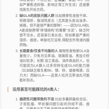
如严重焦虑抑郁、影响正常工作生活）还是要
找医生开处方药。
缺GLA的皮肤问题人群
比如换季性皮肤干痒、
轻微湿疹、脂溢性皮炎（尤其是头皮出油多、
掉屑，但不是很严重的那种）——因为GLA和L
A是皮肤屏障“砖墙结构”的重要“水泥”，缺乏时
锁不住水，还容易引发炎症，但如果是严重的
湿疹、痤疮，单独吃它没用,得配合外用或内服
药物。
长期素食/饮食不均衡的人
植物性食物里GLA含
量很少，只有月见草油、琉璃苣油、黑加仑籽
油比较多；长期 加工食品、油炸食品的人，也
可能因为LA摄入过多但转化成GLA的能力弱
（比如缺乏维生素B6、镁、锌，或者喝酒、压
力大）而缺GLA——这类人吃月见草油丸可能
能补到点。
没用甚至可能踩坑的4类人：
器质性问题导致的不适
比如多囊卵巢综合征、
子宫肌瘤、甲状腺问题引起的月经不调、痤
疮，它根本治不了根,别耽误去医院检查；