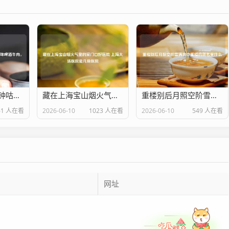
暖冬必备！30分钟咕嘟出酥烂入味啤酒牛肉，汤汁泡饭舔碗底！
藏在上海宝山烟火气里的家门口好医院 上海大场医院是几级医院
重楼别后月照空阶雪满衣中重楼的别名是什么
61 人在看
2026-06-10
1023 人在看
2026-06-10
549 人在看