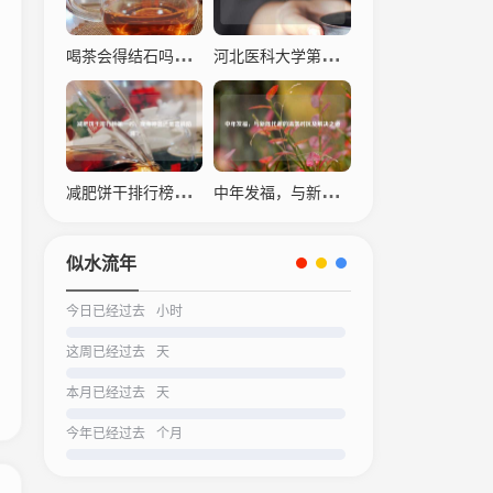
喝茶会得结石吗？科学解读茶叶与结石的关系
河北医科大学第四医院，仁心仁术，守护生命之光
减肥饼干排行榜之一名，瘦身神器还是营销陷阱？
中年发福，与新陈代谢的温柔对抗及解决之道
似水流年
今日已经过去
小时
这周已经过去
天
本月已经过去
天
今年已经过去
个月