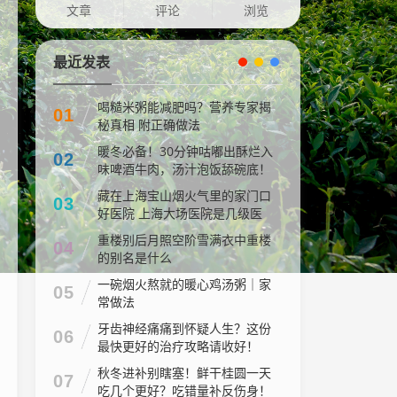
文章
评论
浏览
最近发表
喝糙米粥能减肥吗？营养专家揭
01
秘真相 附正确做法
暖冬必备！30分钟咕嘟出酥烂入
02
味啤酒牛肉，汤汁泡饭舔碗底！
藏在上海宝山烟火气里的家门口
03
好医院 上海大场医院是几级医
院
重楼别后月照空阶雪满衣中重楼
04
的别名是什么
一碗烟火熬就的暖心鸡汤粥｜家
05
常做法
牙齿神经痛痛到怀疑人生？这份
06
最快更好的治疗攻略请收好！
秋冬进补别瞎塞！鲜干桂圆一天
07
吃几个更好？吃错量补反伤身！