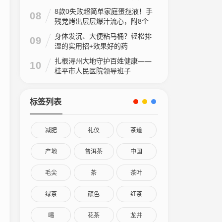
8款0失败超简单家庭蛋挞液！手
08
残党烤出层层爆汁流心，附8个
家庭做法视频
身体发沉、大便粘马桶？轻松排
09
湿的实用招+效果好的药
扎根浔州大地守护百姓健康——
10
桂平市人民医院领导班子
标签列表
减肥
礼仪
茶道
产地
普洱茶
中国
毛尖
茶
茶叶
绿茶
颜色
红茶
喝
花茶
龙井