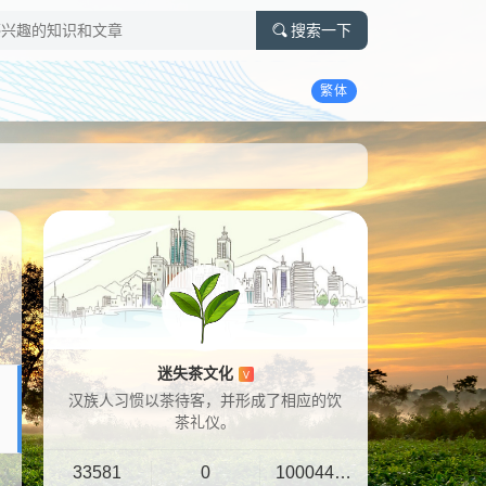
搜索一下
繁体
迷失茶文化
V
汉族人习惯以茶待客，并形成了相应的饮
茶礼仪。
33581
0
10004401