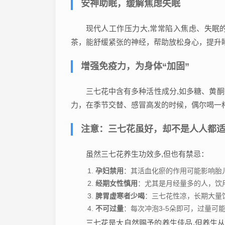
安神助眠，缓解焦虑失眠
现代人工作压力大,常常陷入焦虑、失眠
茶，能舒缓紧张的神经，帮助放松身心，提升
增强免疫力，为身体“加固”
三七花中含有多种活性成分,如多糖、黄
力，在季节交替、感冒高发的时候，偶尔喝一杯
注意：三七花虽好，却不是人人都
虽然三七花养生功效多,但也有禁忌：
孕妇禁用
：其活血化瘀的作用可能影响胎
经期女性慎用
：尤其是月经量多的人，饮
脾胃虚寒者少喝
：三七花性凉，长期大量
不可过量
：每次冲泡3-5朵即可，过量可
三七花是大自然赐予的养生佳品,但养生从