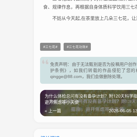
食、规律作息，再根据自身体质科学饮用三七
不妨从今天起,在茶里放上几朵三七花，
三七花
三七花功效
免责声明：由于无法甄别是否为投稿用户创作
护条例》，如我们转载的作品侵犯了您的
qingge@88.com，我们会做删除处理。
为什么体检总问有没有备孕计划？附120天科学
避开焦虑等小天使
« 上一篇
2026-06-05 13