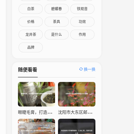
白茶
碧螺春
铁观音
价格
茶具
功效
龙井茶
是什么
作用
品牌
换一换
随便看看
眼睫毛膏，打造魅力电眼与温和卸除的完整指南
沈阳市大东区邮政编码110043详解