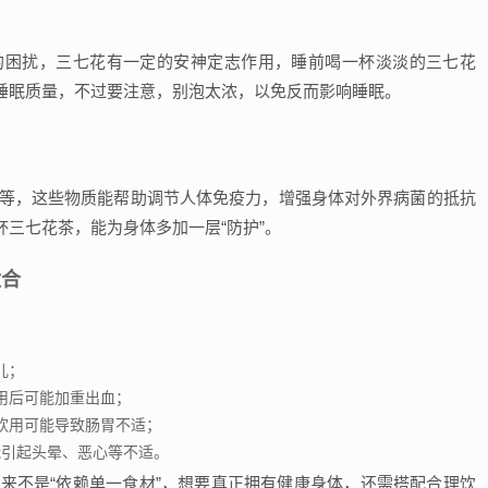
的困扰，三七花有一定的安神定志作用，睡前喝一杯淡淡的三七花
睡眠质量，不过要注意，别泡太浓，以免反而影响睡眠。
酮等，这些物质能帮助调节人体免疫力，增强身体对外界病菌的抵抗
三七花茶，能为身体多加一层“防护”。
适合
儿；
用后可能加重出血；
饮用可能导致肠胃不适；
能引起头晕、恶心等不适。
来不是“依赖单一食材”，想要真正拥有健康身体，还需搭配合理饮