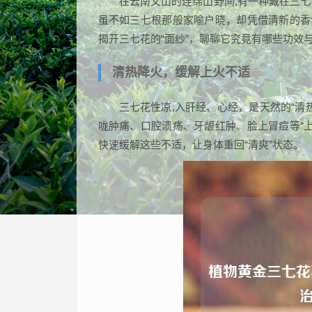
在云南文山的连绵山野间,有一种藏在三
虽不如三七根那般家喻户晓，却凭借清新的香
揭开三七花的“面纱”，聊聊它究竟有哪些功效
清热降火，缓解上火不适
三七花性凉,入肝经、心经，是天然的“清
咙肿痛、口腔溃疡、牙龈红肿、脸上冒痘等“
快速缓解这些不适，让身体重回“清爽”状态。