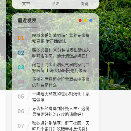
文章
评论
浏览
最近发表
喝糙米粥能减肥吗？营养专家揭
01
秘真相 附正确做法
暖冬必备！30分钟咕嘟出酥烂入
02
味啤酒牛肉，汤汁泡饭舔碗底！
藏在上海宝山烟火气里的家门口
03
好医院 上海大场医院是几级医
院
重楼别后月照空阶雪满衣中重楼
04
的别名是什么
一碗烟火熬就的暖心鸡汤粥｜家
05
常做法
牙齿神经痛痛到怀疑人生？这份
06
最快更好的治疗攻略请收好！
秋冬进补别瞎塞！鲜干桂圆一天
07
吃几个更好？吃错量补反伤身！