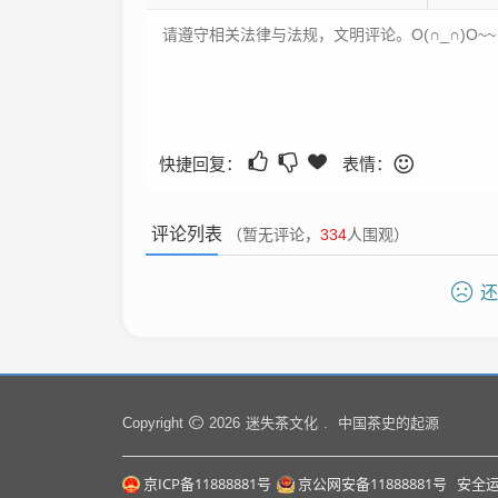
快捷回复：
表情：
评论列表
（暂无评论，
334
人围观）
还
迷失茶文化
中国茶史的起源
Copyright
2026
.
京ICP备11888881号
京公网安备11888881号
安全