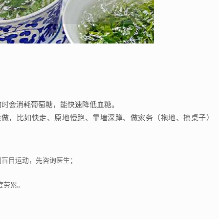
动时会消耗葡萄糖，能快速降低血糖。
能做，比如快走、原地慢跑、靠墙深蹲、做家务（拖地、擦桌子）
L，别盲目运动，先咨询医生；
度劳累。