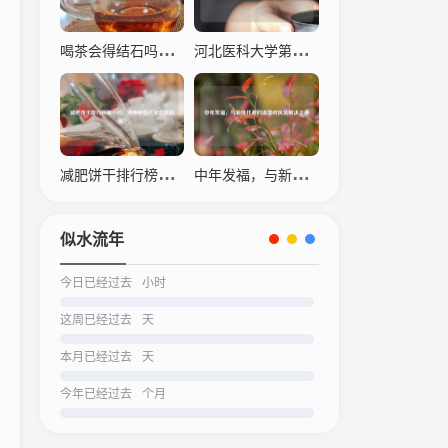
喝茶会得结石吗？科学解读茶叶与结石的关系
河北医科大学第四医院，仁心仁术，守护生命之光
减肥饼干排行榜之一名，瘦身神器还是营销陷阱？
中年发福，与新陈代谢的温柔对抗及解决之道
似水流年
今日已经过去
小时
这周已经过去
天
本月已经过去
天
今年已经过去
个月