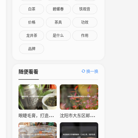
白茶
碧螺春
铁观音
价格
茶具
功效
龙井茶
是什么
作用
品牌
换一换
随便看看
眼睫毛膏，打造魅力电眼与温和卸除的完整指南
沈阳市大东区邮政编码110043详解