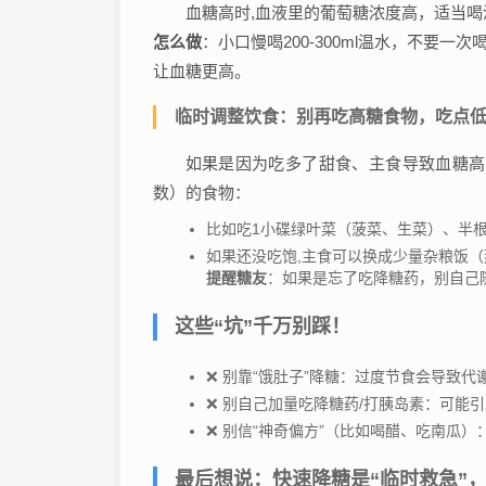
血糖高时,血液里的葡萄糖浓度高，适当
怎么做
：小口慢喝200-300ml温水，不要
让血糖更高。
临时调整饮食：别再吃高糖食物，吃点低G
如果是因为吃多了甜食、主食导致血糖高，
数）的食物：
比如吃1小碟绿叶菜（菠菜、生菜）、半根
如果还没吃饱,主食可以换成少量杂粮饭
提醒糖友
：如果是忘了吃降糖药，别自己
这些“坑”千万别踩！
❌ 别靠“饿肚子”降糖：过度节食会导致
❌ 别自己加量吃降糖药/打胰岛素：可能
❌ 别信“神奇偏方”（比如喝醋、吃南瓜
最后想说：快速降糖是“临时救急”