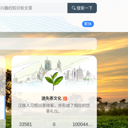
搜索一下
繁体
迷失茶文化
V
汉族人习惯以茶待客，并形成了相应的饮
茶礼仪。
33581
0
10004401