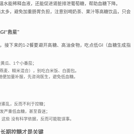
喝温水能稀释血液，还能促进肾脏排泄葡萄糖，帮助血糖下降。
一次喝太多，避免加重肠胃负担，注意别喝奶茶、果汁等高糖饮品，只会
I“救星”
接下来的1-2餐要避开高糖、高油食物，吃点低GI（血糖生成指
黄瓜、1个小番茄；
（燕麦、糙米混合），别吃白米饭、白面包。
随便加量补服，先咨询医生，避免低血糖。
代谢紊乱，反而不利于控糖；
引发严重低血糖，甚至昏迷；
）：这些 没有科学依据，反而可能耽误事。
，长期控糖才是关键