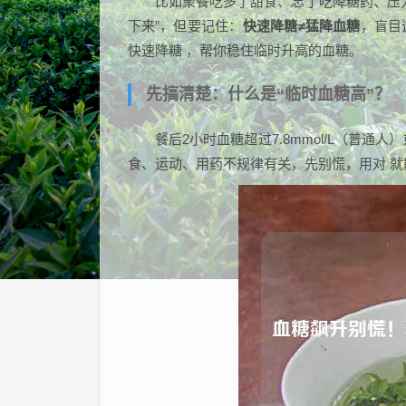
比如聚餐吃多了甜食、忘了吃降糖药、压
下来”，但要记住：
快速降糖≠猛降血糖
，盲目
快速降糖 ，帮你稳住临时升高的血糖。
先搞清楚：什么是“临时血糖高”？
餐后2小时血糖超过7.8mmol/L（普通人
食、运动、用药不规律有关，先别慌，用对 就