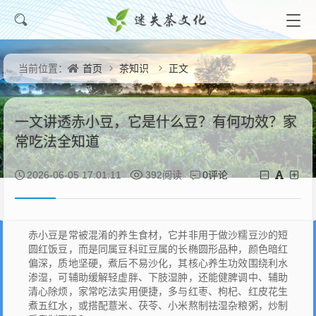
首页
茶知识
正文
当前位置：
一文讲透赤小豆，它是什么豆？有何功效？家
常吃法全知道
0评论
2026-06-05 17:01:11
392阅读
赤小豆是常被混淆的养生食材，它并非用于做沙糯豆沙的短
圆红饭豆，而是同属豆科豇豆属的长椭圆形品种，颜色暗红
偏深，质地坚硬，煮后不易沙化，其核心养生功效围绕利水
渗湿，可辅助缓解轻虚胖、下肢湿肿，还能健脾调中、辅助
清心除烦，家常吃法实用便捷，多与红枣、枸杞、红皮花生
煮五红水，或搭配薏米、茯苓、小米熬制祛湿杂粮粥，炒制