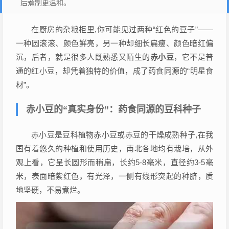
后煮制更温和。
在厨房的杂粮柜里,你可能见过两种“红色的豆子”——
一种圆滚滚、颜色鲜亮，另一种却细长扁瘦、颜色暗红偏
沉，后者，就是很多人既熟悉又陌生的
赤小豆
，它不是普
通的红小豆，却凭着独特的价值，成了药食同源的“明星食
材”。
赤小豆的“真实身份”：药食同源的豆科种子
赤小豆是豆科植物赤小豆或赤豆的干燥成熟种子,在我
国有着悠久的种植和使用历史，南北各地均有栽培，从外
观上看，它呈长圆形而稍扁，长约5-8毫米，直径约3-5毫
米，表面暗紫红色，有光泽，一侧有线形突起的种脐，质
地坚硬，不易煮烂。