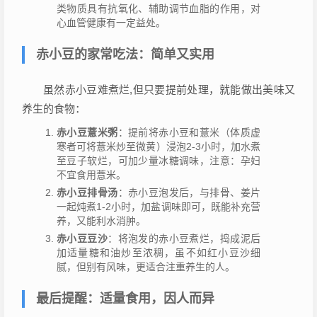
类物质具有抗氧化、辅助调节血脂的作用，对
心血管健康有一定益处。
赤小豆的家常吃法：简单又实用
虽然赤小豆难煮烂,但只要提前处理，就能做出美味又
养生的食物：
赤小豆薏米粥
：提前将赤小豆和薏米（体质虚
寒者可将薏米炒至微黄）浸泡2-3小时，加水煮
至豆子软烂，可加少量冰糖调味，注意：孕妇
不宜食用薏米。
赤小豆排骨汤
：赤小豆泡发后，与排骨、姜片
一起炖煮1-2小时，加盐调味即可，既能补充营
养，又能利水消肿。
赤小豆豆沙
：将泡发的赤小豆煮烂，捣成泥后
加适量糖和油炒至浓稠，虽不如红小豆沙细
腻，但别有风味，更适合注重养生的人。
最后提醒：适量食用，因人而异