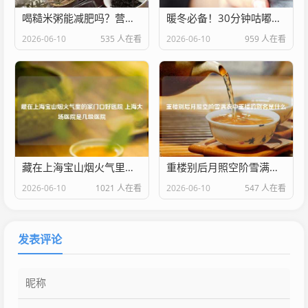
喝糙米粥能减肥吗？营养专家揭秘真相 附正确做法
暖冬必备！30分钟咕嘟出酥烂入味啤酒牛肉，汤汁泡饭舔碗底！
2026-06-10
535 人在看
2026-06-10
959 人在看
藏在上海宝山烟火气里的家门口好医院 上海大场医院是几级医院
重楼别后月照空阶雪满衣中重楼的别名是什么
2026-06-10
1021 人在看
2026-06-10
547 人在看
发表评论