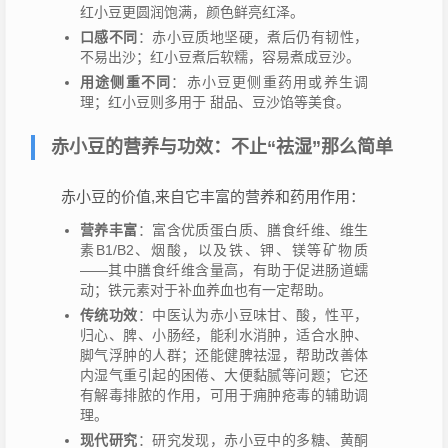
红小豆更圆润饱满，颜色鲜亮红泽。
口感不同
：赤小豆质地坚硬，煮后仍有韧性，
不易出沙；红小豆煮后软糯，容易煮成豆沙。
用途侧重不同
：赤小豆更侧重药用或养生调
理；红小豆则多用于 甜品、豆沙馅等美食。
赤小豆的营养与功效：不止“祛湿”那么简单
赤小豆的价值,来自它丰富的营养和药用作用：
营养丰富
：富含优质蛋白质、膳食纤维、维生
素B1/B2、烟酸，以及铁、钾、镁等矿物质
——其中膳食纤维含量高，有助于促进肠道蠕
动；铁元素对于补血养血也有一定帮助。
传统功效
：中医认为赤小豆味甘、酸，性平，
归心、脾、小肠经，能利水消肿，适合水肿、
脚气浮肿的人群；还能健脾祛湿，帮助改善体
内湿气重引起的困倦、大便黏腻等问题；它还
有解毒排脓的作用，可用于痈肿疮毒的辅助调
理。
现代研究
：研究发现，赤小豆中的多糖、黄酮