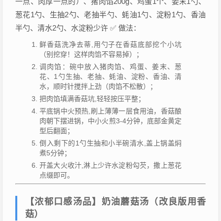
一点、肉厚一点的）、猪肉馅200g、鸡蛋1个、姜末1勺、
葱花1勺、生抽2勺、老抽半勺、蚝油1勺、淀粉1勺、香油
半勺、清水2勺、水淀粉少许 ✅ 做法：
鲜香菇洗净去蒂,用勺子在香菇底部挖个小坑
（别挖穿！这样肉馅不容易掉）；
调肉馅：碗中放入猪肉馅、鸡蛋、姜末、葱
花、1勺生抽、老抽、蚝油、淀粉、香油、清
水，顺时针搅拌上劲（肉馅不松散）；
把肉馅填满香菇坑,轻轻按压平整；
平底锅中火预热,刷上薄薄一层食用油，香菇酿
肉朝下摆进锅，中小火煎3-4分钟，底部金黄定
型后翻面；
倒入剩下的1勺生抽和小半碗清水,盖上锅盖焖
煮5分钟；
开盖大火收汁,淋上少许水淀粉勾芡，撒上葱花
点缀即可。
【浓郁口感汤品】奶油蘑菇汤（改良版用香
菇）