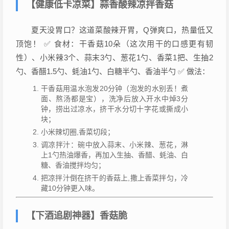
【健康低卡凉菜】蒜香酸辣凉拌香菇
夏天没胃口？这道菜酸辣开胃，Q弹爽口，热量低又
顶饱！ ✅ 食材：干香菇10朵（这次用干的口感更有韧
性）、小米辣3个、蒜末3勺、葱花1勺、香菜1把、生抽2
勺、香醋1.5勺、蚝油1勺、白糖半勺、香油半勺 ✅ 做法：
干香菇用温水泡发20分钟（泡发的水别丢！煮
面、熬汤都是宝），洗净后放入开水中焯3分
钟，捞出过凉水，挤干水分切十字花或撕成小
块；
小米辣切圈,香菜切段；
调凉拌汁：碗中放入蒜末、小米辣、葱花，淋
上1勺热油爆香，再加入生抽、香醋、蚝油、白
糖、香油搅拌均匀；
把凉拌汁倒在挤干的香菇上,撒上香菜拌匀，冷
藏10分钟更入味。
【下酒追剧神器】香菇脆