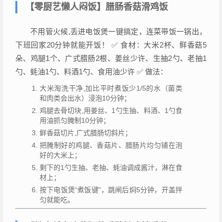
【零厨艺懒人闷饭】腊肠香菇滑鸡饭
不用管火候,丢进电饭煲一键搞定，连菜带饭一锅出，
下班回家20分钟就能开饭！ ✅ 食材：大米2杯、鲜香菇5
朵、鸡腿1个、广式腊肠2根、姜丝少许、生抽2勺、老抽1
勺、蚝油1勺、料酒1勺、食用油少许 ✅ 做法：
大米淘洗干净,加比平时煮饭少1/5的水（菌类
和肉类会出水）浸泡10分钟；
鸡腿去骨切块,用姜丝、1勺生抽、料酒、1勺食
用油抓匀腌制10分钟；
鲜香菇切片,广式腊肠切斜片；
把腌制好的鸡腿、香菇片、腊肠片均匀铺在泡
好的大米上；
剩下的1勺生抽、老抽、蚝油调成酱汁，淋在食
材上；
按下电饭煲“煮饭键”，跳闸后焖5分钟，开盖拌
匀就能吃。