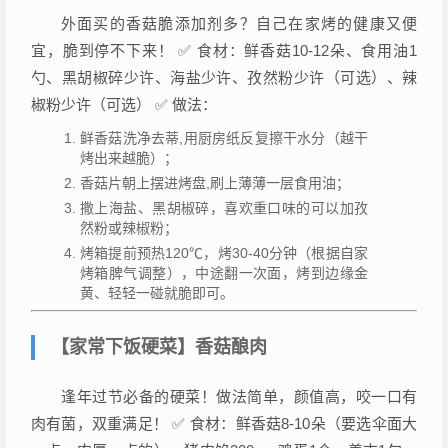
外面买的香菇脆添加剂多？自己在家烤的健康又便
宜，脆到停不下来！ ✅ 食材：鲜香菇10-12朵、食用油1
勺、黑胡椒碎少许、海盐少许、孜然粉少许（可选）、辣
椒粉少许（可选） ✅ 做法：
鲜香菇洗净去蒂,用厨房纸反复擦干水分（越干
烤出来越脆）；
香菇片朝上摆进烤盘,刷上薄薄一层食用油；
撒上海盐、黑胡椒碎，喜欢重口味的可以加孜
然粉或辣椒粉；
烤箱提前预热120℃，烤30-40分钟（根据自家
烤箱脾气调整），中途翻一次面，烤到边缘金
黄、轻轻一碰就脆即可。
【家常下饭硬菜】香菇酿肉
逢年过节必备的硬菜！做法简单，颜值高，咬一口有
肉有菌，双重满足！ ✅ 食材：鲜香菇8-10朵（要选伞面大