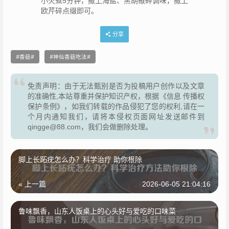
小火煮5分钟，撒上海盐、黑胡椒碎调味，撒上
欧芹碎点缀即可。
分享
香菇
神仙香菇吃法
免责声明：由于无法甄别是否为投稿用户创作以及文章
的准确性,本站尊重并保护知识产权，根据《信息 传播权
保护条例》，如我们转载的作品侵犯了您的权利,请在一
个月内通知我们，请将本侵权页面网址发送邮件到
qingge@88.com，我们会做删除处理。
脚上长跖疣怎么办？科学治疗 助你根除
« 上一篇
2026-06-05 21:04:16
鲁味飘香，山东人饭桌上的心头好与爱吃的口味菜