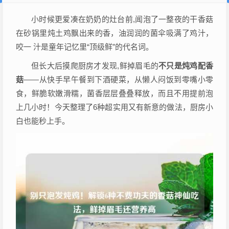
小时候更爱凑在奶奶的灶台前,闻泡了一整夜的干香菇
在砂锅里炖土鸡飘出来的香，油润润的菌伞吸满了鸡汁，
咬一 汁是童年记忆里“顶级鲜”的代名词。
但长大后摸爬厨房才发现,鲜掉眉毛的
不只是炖鸡配香
菇
——从快手早午餐到下酒硬菜，从懒人闷饭到零嘴小零
食，鲜脆软嫩滑糯，菌香层层叠叠释放，而且不用提前泡
上几小时！今天整理了6种超实用又有新意的做法，厨房小
白也能秒上手。