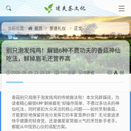
首页
茶道礼仪
正文
当前位置：
别只泡发炖鸡！解锁6种不费功夫的香菇神仙
吃法，鲜掉眉毛还营养高
0评论
2026-06-05 21:15:18
747阅读
香菇别只局限于泡发炖鸡的传统做法啦！本文另辟蹊径，为
读者精心解锁6种“鲜掉眉毛”却操作简单、不费过多功夫的神
仙吃法，同时紧扣大众关注的核心问题——如何烹制香菇，
才能更好地保留并充分发挥它的丰富营养价值？无论是追求
快手健康的轻食党，还是偏爱家常烟火气的烹饪新手老手，
都能从中找到心仪的适配方案。