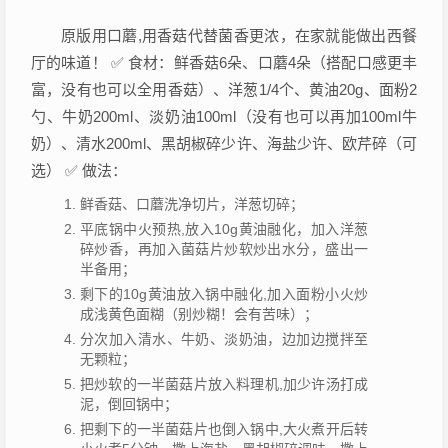
原版用口蘑,用香菇代替菌香更浓，在家就能做出西餐
厅的味道！ ✅ 食材：鲜香菇6朵、口蘑4朵（搭配口感更丰
富，没有也可以全用香菇）、洋葱1/4个、黄油20g、面粉2
勺、牛奶200ml、淡奶油100ml（没有也可以再加100ml牛
奶）、清水200ml、黑胡椒碎少许、海盐少许、欧芹碎（可
选） ✅ 做法：
鲜香菇、口蘑洗净切片，洋葱切碎；
平底锅中火预热,放入10g黄油融化，加入洋葱
碎炒香，再加入菌菇片炒软炒出水分，盛出一
半备用；
剩下的10g黄油放入锅中融化,加入面粉小火炒
成浅黄色面糊（别炒糊！会有苦味）；
分次加入清水、牛奶、淡奶油，边加边搅拌至
无颗粒；
把炒软的一半菌菇片放入料理机,加少许汤打成
泥，倒回锅中；
把剩下的一半菌菇片也倒入锅中,大火煮开后转