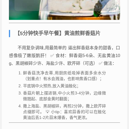
【5分钟快手早午餐】黄油煎鲜香菇片
不用复杂调味,用最简单的 逼出鲜香菇本身的甜香，口
感像极了嫩版鹅肝！ ✅ 食材：鲜香菇5-6朵、无盐黄油10
g、黑胡椒碎少许、海盐少许、欧芹碎（可选） ✅ 做法：
鲜香菇洗净去蒂,用厨房纸吸掉表面多余水分
（划重点！有水会溅油，也影响焦香口感）；
平底锅中火预热,放入黄油融化；
香菇片朝上摆进锅,中小火煎3-4分钟，边缘微
微翘起、底部金黄时翻面；
撒上海盐、黑胡椒碎，再煎2分钟，撒上欧芹碎
点缀即可。 💡 小tip：喜欢蒜香的可以在融化
黄油后丢1-2片蒜末爆香，香气更浓。