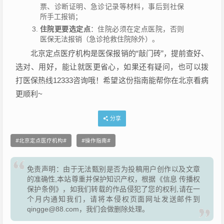
票、诊断证明、急诊记录等材料，事后到社保
所手工报销；
住院更要选定点
：住院必须在定点医院，否则
医保无法报销（急诊抢救住院除外）。
北京定点医疗机构是医保报销的“敲门砖”，提前查好、
选对、用好，能让就医更省心，如果还有疑问，也可以拨
打医保热线12333咨询哦！希望这份指南能帮你在北京看病
更顺利~
分享
北京定点医疗机构
操作指南
免责声明：由于无法甄别是否为投稿用户创作以及文章
的准确性,本站尊重并保护知识产权，根据《信息 传播权
保护条例》，如我们转载的作品侵犯了您的权利,请在一
个月内通知我们，请将本侵权页面网址发送邮件到
qingge@88.com，我们会做删除处理。