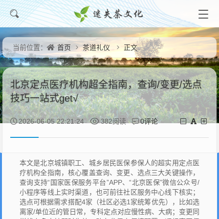
首页
茶道礼仪
正文
当前位置：
北京定点医疗机构超全指南，查询/变更/选点
技巧一站式get√
0评论
2026-06-05 22:21:24
382阅读
本文是北京城镇职工、城乡居民医保参保人的超实用定点医
疗机构全指南，核心覆盖查询、变更、选点三大关键操作，
查询支持“国家医保服务平台”APP、“北京医保”微信公众号/
小程序等线上实时渠道，也可前往社区服务中心线下核实；
选点可根据需求搭配4家（社区必选1家统筹优先），比如选
离家/单位近的管日常，专科定点对应慢性病、大病；变更同