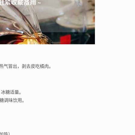
热气冒出，剥去皮吃橘肉。
、冰糖适量。
冰糖调味饮用。
加热）。