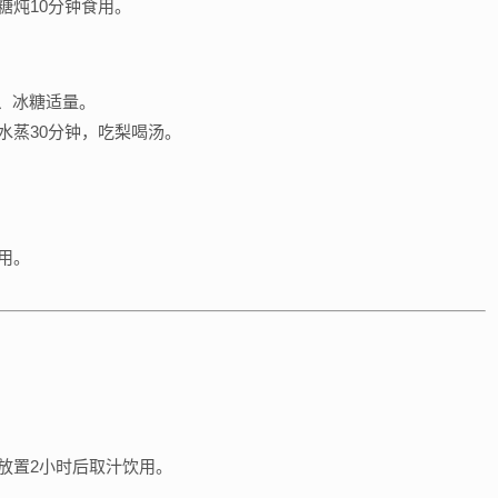
糖炖10分钟食用。
）、冰糖适量。
水蒸30分钟，吃梨喝汤。
用。
放置2小时后取汁饮用。