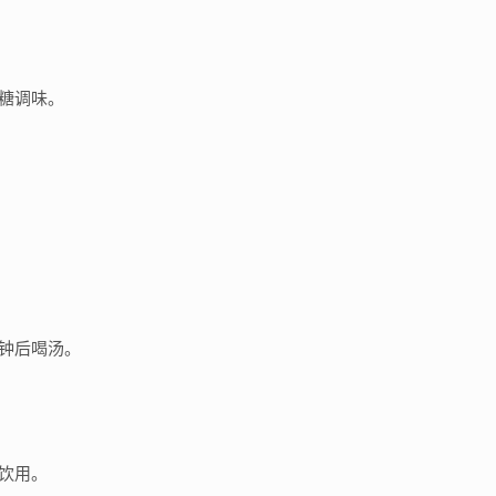
冰糖调味。
分钟后喝汤。
饮用。