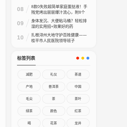
8款0失败超简单家庭蛋挞液！手
08
残党烤出层层爆汁流心，附8个
家庭做法视频
身体发沉、大便粘马桶？轻松排
09
湿的实用招+效果好的药
扎根浔州大地守护百姓健康——
10
桂平市人民医院领导班子
标签列表
减肥
礼仪
茶道
产地
普洱茶
中国
毛尖
茶
茶叶
绿茶
颜色
红茶
喝
花茶
龙井