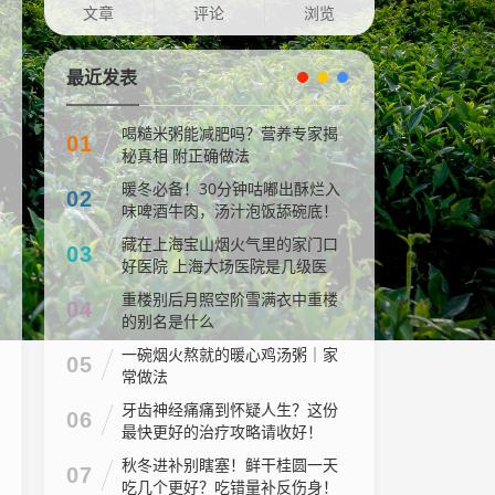
文章
评论
浏览
最近发表
喝糙米粥能减肥吗？营养专家揭
01
秘真相 附正确做法
暖冬必备！30分钟咕嘟出酥烂入
02
味啤酒牛肉，汤汁泡饭舔碗底！
藏在上海宝山烟火气里的家门口
03
好医院 上海大场医院是几级医
院
重楼别后月照空阶雪满衣中重楼
04
的别名是什么
一碗烟火熬就的暖心鸡汤粥｜家
05
常做法
牙齿神经痛痛到怀疑人生？这份
06
最快更好的治疗攻略请收好！
秋冬进补别瞎塞！鲜干桂圆一天
07
吃几个更好？吃错量补反伤身！