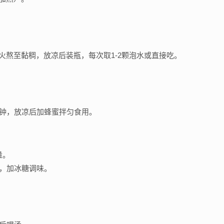
火熬至黏稠，放凉后装瓶，每次取1-2颗泡水或直接吃。
分钟，放凉后加蜂蜜拌匀食用。
量。
钟，加冰糖调味。