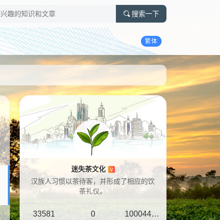
搜索一下
繁体
迷失茶文化
V
汉族人习惯以茶待客，并形成了相应的饮
茶礼仪。
33581
0
10004401