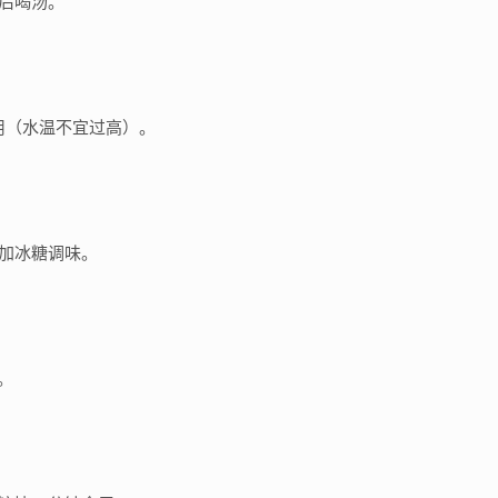
钟后喝汤。
用（水温不宜过高）。
，加冰糖调味。
。