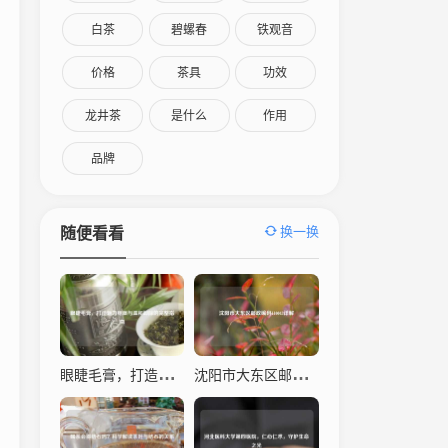
白茶
碧螺春
铁观音
价格
茶具
功效
龙井茶
是什么
作用
品牌
换一换
随便看看
眼睫毛膏，打造魅力电眼与温和卸除的完整指南
沈阳市大东区邮政编码110043详解