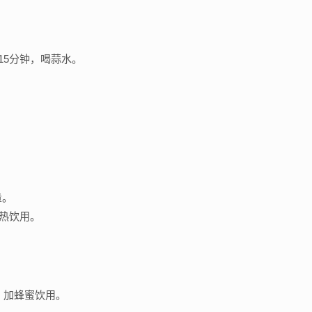
15分钟，喝蒜水。
。
量。
趁热饮用。
，加蜂蜜饮用。