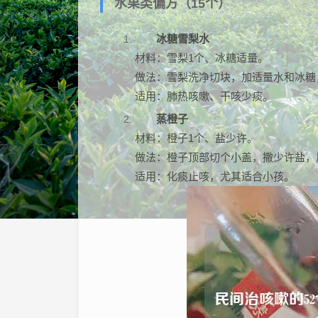
水果类偏方（15个）
冰糖雪梨水
材料：雪梨1个、冰糖适量。
做法：雪梨洗净切块，加适量水和冰糖
适用：肺热咳嗽、干咳少痰。
蒸橙子
材料：橙子1个、盐少许。
做法：橙子顶部切个小盖，撒少许盐，
适用：化痰止咳，尤其适合小孩。