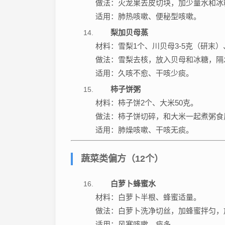
做法：火龙果去皮切块，加少量水和冰
适用：肺热咳嗽、便秘型咳嗽。
梨加贝母蒸
材料：雪梨1个、川贝母3-5克（研末
做法：雪梨去核，放入贝母和冰糖，隔
适用：久咳不愈、干咳少痰。
柿子饼粥
材料：柿子饼2个、大米50克。
做法：柿子饼切碎，和大米一起煮粥食
适用：肺燥咳嗽、干咳无痰。
蔬菜类偏方（12个）
白萝卜蜂蜜水
材料：白萝卜半根、蜂蜜适量。
做法：白萝卜洗净切丝，加蜂蜜拌匀，
适用：风寒咳嗽、痰多。