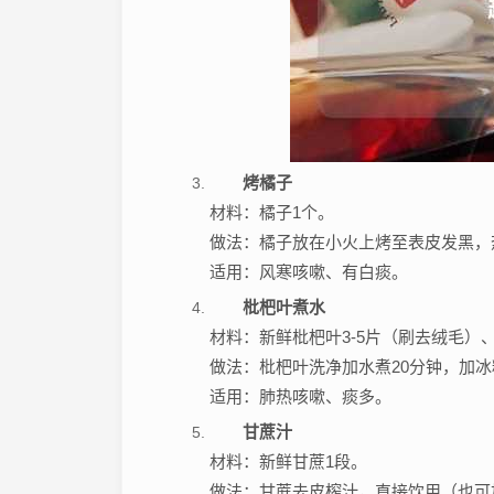
烤橘子
材料：橘子1个。
做法：橘子放在小火上烤至表皮发黑，
适用：风寒咳嗽、有白痰。
枇杷叶煮水
材料：新鲜枇杷叶3-5片（刷去绒毛）
做法：枇杷叶洗净加水煮20分钟，加
适用：肺热咳嗽、痰多。
甘蔗汁
材料：新鲜甘蔗1段。
做法：甘蔗去皮榨汁，直接饮用（也可