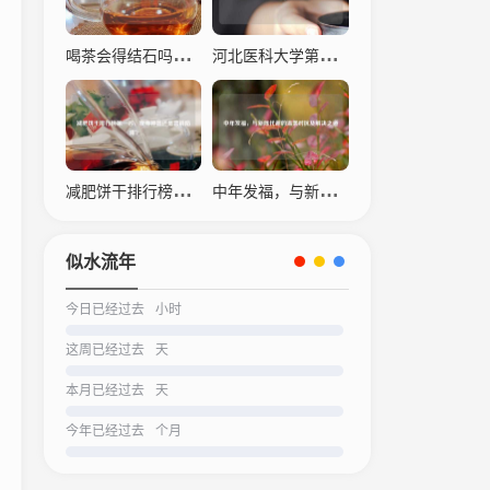
喝茶会得结石吗？科学解读茶叶与结石的关系
河北医科大学第四医院，仁心仁术，守护生命之光
减肥饼干排行榜之一名，瘦身神器还是营销陷阱？
中年发福，与新陈代谢的温柔对抗及解决之道
似水流年
今日已经过去
小时
这周已经过去
天
本月已经过去
天
今年已经过去
个月