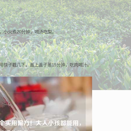
，小火煮20分钟，喝汤吃梨。
用筷子戳几下，盖上盖子蒸15分钟，吃肉喝汁。