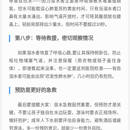
荐盲目控水——因为溺水者主要是呼吸道被水堵塞或缺
氧，控水可能耽误心肺复苏的黄金时间，只有当溺水者口
鼻有大量水涌出、影响气道开放时，才可将其腹部放在膝
盖上，轻拍背部排出少量水，但时间不要超过10秒。
第八步：等待救援，密切观察情况
如果溺水者恢复了呼吸心跳,要让其保持侧卧位，防止
呕吐物堵塞气道，并注意保暖（用衣物或毯子盖住身
体），即使看起来没事，也一定要送到医院检查——有些
溺水者可能会出现“迟发性肺水肿”，几小时后仍有危险。
预防是更好的急救
最后要提醒大家：溺水急救固然重要，但预防才是关
键，不要让孩子独自在水边玩耍，游泳时要去正规场所、
做好防护；成年人下水前要评估自身能力，避免酒后或疲
劳游泳，多一份预防意识，就能少一份意外风险。