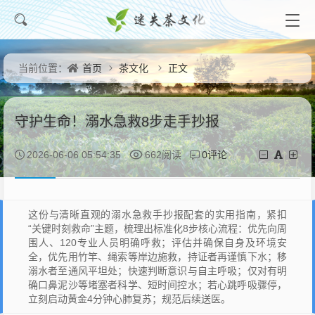
首页
茶文化
正文
当前位置：
守护生命！溺水急救8步走手抄报
0评论
2026-06-06 05:54:35
662阅读
这份与清晰直观的溺水急救手抄报配套的实用指南，紧扣
“关键时刻救命”主题，梳理出标准化8步核心流程：优先向周
围人、120专业人员明确呼救；评估并确保自身及环境安
全，优先用竹竿、绳索等岸边施救，持证者再谨慎下水；移
溺水者至通风平坦处；快速判断意识与自主呼吸；仅对有明
确口鼻泥沙等堵塞者科学、短时间控水；若心跳呼吸骤停，
立刻启动黄金4分钟心肺复苏；规范后续送医。