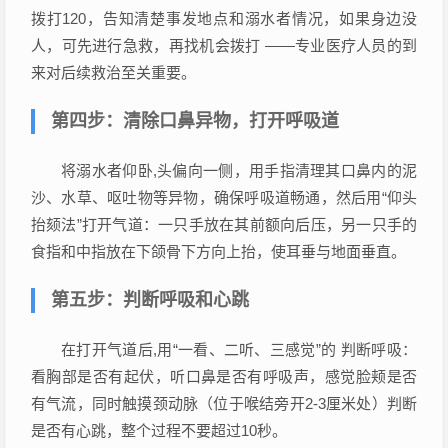
拨打120，告知清楚事发地点和溺水者情况，如果身边没
人，可先进行急救，再找机会拨打 ——专业医疗人员的到
来对后续救治至关重要。
第四步：清除口鼻异物，打开呼吸道
将溺水者仰卧,头偏向一侧，用手指清理其口鼻内的泥
沙、水草、呕吐物等异物，确保呼吸道畅通，然后用“仰头
抬颏法”打开气道：一只手放在其前额向后压，另一只手的
食指和中指放在下颌骨下方向上抬，使耳垂与地面垂直。
第五步：判断呼吸和心跳
在打开气道后,用“一看、二听、三感觉”的 判断呼吸：
看胸部是否有起伏，听口鼻是否有呼吸声，感觉脸颊是否
有气流，同时触摸颈动脉（位于喉结旁开2-3厘米处）判断
是否有心跳，整个过程不要超过10秒。