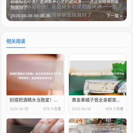
别被标签吓退！走进新乡心灵的避风港——选这家精神病医
院就对了
2026-06-06 06:05:35
下一篇 »
相关阅读
别错把酒精水当救星！真正控油缩毛孔不烂脸的收敛水，是这种肌肤调节器
黄金果橘子竟全身都是宝！这6大功效不可不知
2026-06-08
674 人在看
2026-06-08
654 人在看