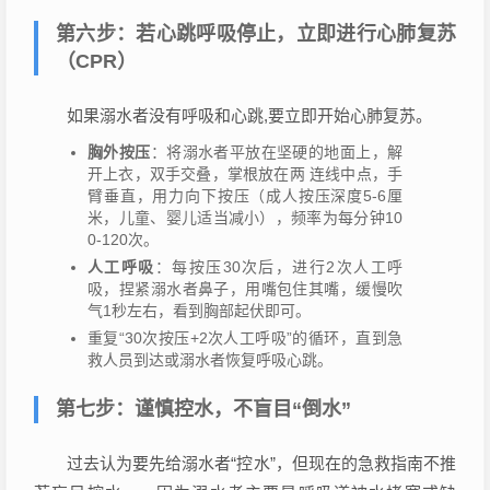
第六步：若心跳呼吸停止，立即进行心肺复苏
（CPR）
如果溺水者没有呼吸和心跳,要立即开始心肺复苏。
胸外按压
：将溺水者平放在坚硬的地面上，解
开上衣，双手交叠，掌根放在两 连线中点，手
臂垂直，用力向下按压（成人按压深度5-6厘
米，儿童、婴儿适当减小），频率为每分钟10
0-120次。
人工呼吸
：每按压30次后，进行2次人工呼
吸，捏紧溺水者鼻子，用嘴包住其嘴，缓慢吹
气1秒左右，看到胸部起伏即可。
重复“30次按压+2次人工呼吸”的循环，直到急
救人员到达或溺水者恢复呼吸心跳。
第七步：谨慎控水，不盲目“倒水”
过去认为要先给溺水者“控水”，但现在的急救指南不推