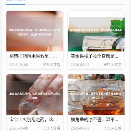
别错把酒精水当救星！真正控油缩毛孔不烂脸的收敛水，是这种肌肤调节器
黄金果橘子竟全身都是宝！这6大功效不可不知
2026-06-08
675 人在看
2026-06-08
657 人在看
宝宝上火别乱吃药，这几类食物温和灭火还养脾胃
檐角垂的凉不僵、温不化不是冰棱？是老胶饴！它是什么中药？
2026-06-08
773 人在看
2026-06-08
775 人在看