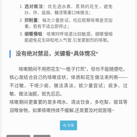
选对做法
：优先选水煮、蒸熟的花生，避免
炒、炸、盐焗、糖渍等重口味做法；
控制量
：每次少量尝试，吃后观察咳嗽是否加
重，若有不适立即停止；
细嚼慢咽
：咳嗽时呼吸道比较敏感，细嚼慢咽
能避免花生碎粒呛入气管,引发更剧烈的咳嗽。
没有绝对禁忌，关键看“具体情况”
咳嗽期间不用把花生“一棍子打死”，但也不能随便吃，
核心是结合自己的咳嗽症状、体质和花生做法来判断——
不过敏、干咳少痰、做法清淡，就少量尝试；痰多、过
敏、做法油腻，就先忍忍。
咳嗽期间更重要的是多喝水、清淡饮食，多吃梨、银耳等
润喉食物，如果咳嗽持续不缓解,还是要及时就医哦~
分享