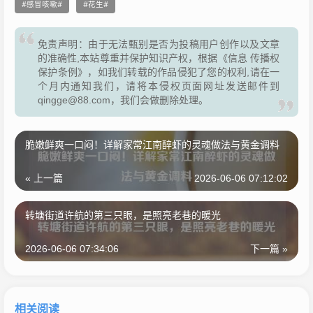
感冒咳嗽
花生
免责声明：由于无法甄别是否为投稿用户创作以及文章
的准确性,本站尊重并保护知识产权，根据《信息 传播权
保护条例》，如我们转载的作品侵犯了您的权利,请在一
个月内通知我们，请将本侵权页面网址发送邮件到
qingge@88.com，我们会做删除处理。
脆嫩鲜爽一口闷！详解家常江南醉虾的灵魂做法与黄金调料
« 上一篇
2026-06-06 07:12:02
转塘街道许航的第三只眼，是照亮老巷的暖光
2026-06-06 07:34:06
下一篇 »
相关阅读