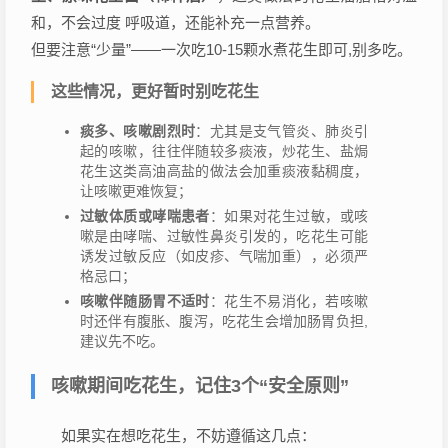
和，不会过度 呼吸道，还能补充一点营养。
但要注意“少量”——一次吃10-15颗水煮花生即可,别多吃。
这些情况，更好暂时别吃花生
痰多、咳嗽剧烈时
：尤其是支气管炎、肺炎引
起的咳嗽，往往伴随较多痰液，炒花生、盐焗
花生这类高油高盐的做法会加重痰液黏稠度，
让咳嗽更难恢复；
过敏体质或哮喘患者
：如果对花生过敏，或咳
嗽是由哮喘、过敏性鼻炎引发的，吃花生可能
诱发过敏反应（如皮疹、气喘加重），必须严
格忌口；
咳嗽伴随肠胃不适时
：花生不易消化，若咳嗽
时还伴有腹胀、腹泻，吃花生会增加肠胃负担,
建议先不吃。
咳嗽期间吃花生，记住3个“安全原则”
如果实在想吃花生，不妨遵循这几点：