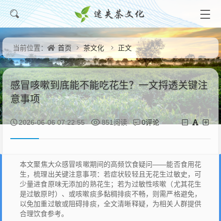
首页
茶文化
正文
当前位置：
感冒咳嗽到底能不能吃花生？一文捋透关键注
意事项
0评论
2026-06-06 07:22:55
851阅读
本文聚焦大众感冒咳嗽期间的高频饮食疑问——能否食用花
生，梳理出关键注意事项：若症状较轻且无花生过敏史，可
少量进食原味无添加的熟花生；若为过敏性咳嗽（尤其花生
是过敏原时）、或咳嗽痰多黏稠排痰不畅，则需严格避免，
以免加重过敏或阻碍排痰，全文清晰释疑，为相关人群提供
合理饮食参考。