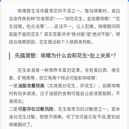
咳嗽是生活中最常见的不适之一，每当咳嗽时，身边
总会传来各种“饮食禁忌”——“别吃花生，会加重咳嗽！”“花
生润喉，吃点没事”……说法不一，让人犯难，咳嗽期间到
底能不能吃花生？其实答案并非“绝对能”或“绝对不能”，得
结合咳嗽原因、花生做法和个人体质来判断。
先搞清楚：咳嗽为什么会和花生“扯上关系”？
花生本身是一种营养丰富的坚果，含有蛋白质、维生
素、矿物质等，但它有两个特点可能影响咳嗽：
一是
油脂含量较高
（尤其是炒花生、炸花生），如果咳嗽
时有较多痰液，过于油腻的食物可能会让痰液更黏稠，不
易咳出；
二是
可能存在过敏风险
，花生是常见的过敏原之一，若本
身对花生过敏，即使不咳嗽，吃了也可能引发不适,更别说
咳嗽期间了。