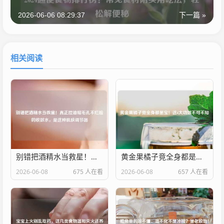
2026-06-06 08:29:37
下一篇 »
相关阅读
别错把酒精水当救星！真正控油缩毛孔不烂脸的收敛水，是这种肌肤调节器
黄金果橘子竟全身都是宝！这6大功效不可不知
2026-06-08
675 人在看
2026-06-08
657 人在看