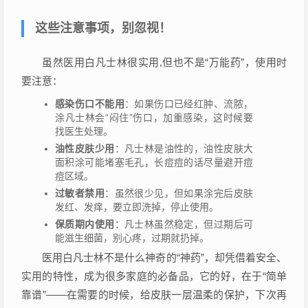
这些注意事项，别忽视！
虽然医用白凡士林很实用,但也不是“万能药”，使用时
要注意：
感染伤口不能用
：如果伤口已经红肿、流脓，
涂凡士林会“闷住”伤口，加重感染，这时候要
找医生处理。
油性皮肤少用
：凡士林是油性的，油性皮肤大
面积涂可能堵塞毛孔，长痘痘的话尽量避开痘
痘区域。
过敏者禁用
：虽然很少见，但如果涂完后皮肤
发红、发痒，要立即洗掉，停止使用。
保质期内使用
：凡士林虽然稳定，但过期后可
能滋生细菌，别心疼，过期就扔掉。
医用白凡士林不是什么神奇的“神药”，却凭借着安全、
实用的特性，成为很多家庭的必备品，它的好，在于“简单
靠谱”——在需要的时候，给皮肤一层温柔的保护，下次再