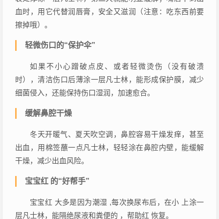
血时，用它代替润唇膏，安全又滋润（注意：吃东西前要
擦掉哦）。
轻微伤口的“保护伞”
如果不小心蹭破点皮、或者轻微烫伤（没有破溃
时），清洁伤口后薄涂一层凡士林，能形成保护膜，减少
细菌侵入，还能保持伤口湿润，加速愈合。
缓解鼻腔干燥
冬天开暖气、夏天吹空调，鼻腔容易干燥发痒，甚至
出血，用棉签蘸一点凡士林，轻轻涂在鼻腔内壁，能缓解
干燥，减少出血风险。
宝宝红 的“好帮手”
宝宝红 大多是因为潮湿 ,每次换尿布后，在小 上涂一
层凡士林，能隔绝尿液和粪便的 ，帮助红 恢复。