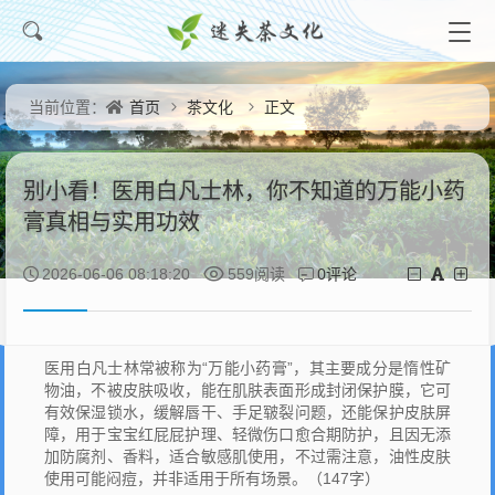
首页
茶文化
正文
当前位置：
别小看！医用白凡士林，你不知道的万能小药
膏真相与实用功效
0评论
2026-06-06 08:18:20
559阅读
医用白凡士林常被称为“万能小药膏”，其主要成分是惰性矿
物油，不被皮肤吸收，能在肌肤表面形成封闭保护膜，它可
有效保湿锁水，缓解唇干、手足皲裂问题，还能保护皮肤屏
障，用于宝宝红屁屁护理、轻微伤口愈合期防护，且因无添
加防腐剂、香料，适合敏感肌使用，不过需注意，油性皮肤
使用可能闷痘，并非适用于所有场景。（147字）