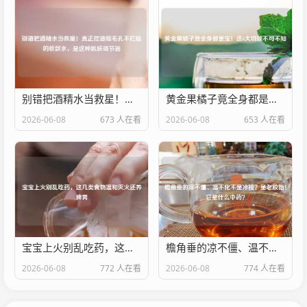
别错把酒精水当救星！真正控油缩毛孔不烂脸的收敛水，是这种肌肤调节器
黄金果橘子竟全身都是宝！这6大功效不可不知
2026-06-08
673 人在看
2026-06-08
653 人在看
宝宝上火别乱吃药，这几类食物温和灭火还养脾胃
檐角垂的凉不僵、温不化不是冰棱？是老胶饴！它是什么中药？
2026-06-08
772 人在看
2026-06-08
774 人在看