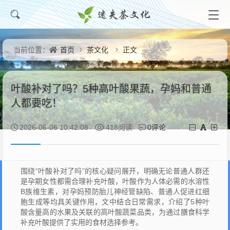
首页
茶文化
正文
当前位置：
叶酸补对了吗？5种高叶酸果蔬，孕妈和普通
人都要吃！
0评论
2026-06-06 10:42:08
418阅读
围绕“叶酸补对了吗”的核心疑问展开，明确无论普通人群还
是孕期女性都需合理补充叶酸，叶酸作为人体必需的水溶性
B族维生素，对孕妈预防胎儿神经管缺陷、普通人促进红细
胞生成等均具关键作用，文中结合日常需求，介绍了5种叶
酸含量高的水果及关联的高叶酸蔬菜品类，为通过膳食科学
补充叶酸提供了实用的食材选择参考。