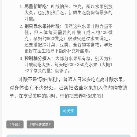
尽量新鲜吃
：叶酸怕热、怕光，所以水果别放
太久，也别加热后吃，新鲜生吃能保留最多的
叶酸。
别只靠水果补叶酸
：虽然这些水果叶酸含量不
低，但人体每天需要的叶酸（成人约400微
克，孕妇约600微克）很难只通过水果满足，
还要搭配绿叶菜、豆类、全谷物等食物，孕妇
更好在医生指导下额外补充叶酸剂。
控制糖分摄入
：大部分水果都有糖，别因为补
叶酸就吃太多，每天吃200~350克水果（大概1
~2个拳头的量）就够了。
叶酸不是“孕妇专利”，普通人日常多吃点高叶酸水果，
对身体也有不少好处，赶紧把这些水果加入你的购物清
单，在享受美味的同时，悄悄把营养补起来吧！
分享
叶酸
高叶酸果蔬