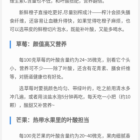
维生素C含量也不低，和叶酸搭配，营养翻倍。
新鲜橙子直接吃更好,尽量别榨成汁——榨汁会损失膳
食纤维，还容易让血糖升得快，如果觉得吃橙子麻烦，也
可以选带皮的鲜橙切片泡水，既能补叶酸，又能多喝水。
草莓：颜值高又营养
每100克草莓的叶酸含量约为24~35微克，别看它个头
小，营养可不少——除了叶酸，还含有花青素、膳食纤维
等，对肠道健康也有好处。
选草莓时要挑颜色均匀、带绿叶的，吃之前用清水多
冲几遍，或者用淡盐水泡5分钟再吃，每天吃一小把（约10
颗），酸甜又补营养~
芒果：热带水果里的叶酸担当
每100克芒果的叶酸含量约为20~40微克，果肉细腻香