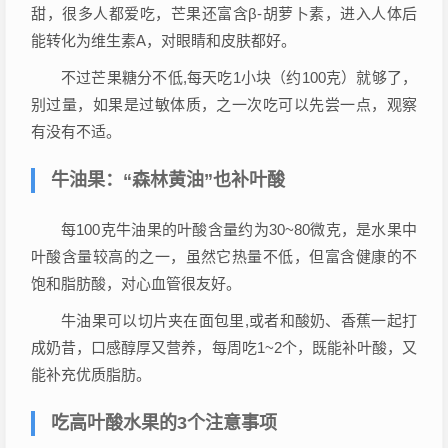
甜，很多人都爱吃，芒果还富含β-胡萝卜素，进入人体后
能转化为维生素A，对眼睛和皮肤都好。
不过芒果糖分不低,每天吃1小块（约100克）就够了，
别过量，如果是过敏体质，之一次吃可以先尝一点，观察
有没有不适。
牛油果：“森林黄油”也补叶酸
每100克牛油果的叶酸含量约为30~80微克，是水果中
叶酸含量较高的之一，虽然它热量不低，但富含健康的不
饱和脂肪酸，对心血管很友好。
牛油果可以切片夹在面包里,或者和酸奶、香蕉一起打
成奶昔，口感醇厚又营养，每周吃1~2个，既能补叶酸，又
能补充优质脂肪。
吃高叶酸水果的3个注意事项