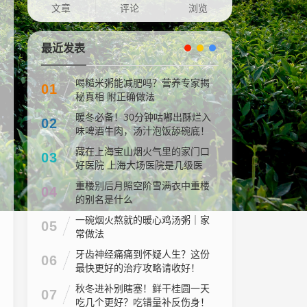
文章
评论
浏览
最近发表
喝糙米粥能减肥吗？营养专家揭
01
秘真相 附正确做法
暖冬必备！30分钟咕嘟出酥烂入
02
味啤酒牛肉，汤汁泡饭舔碗底！
藏在上海宝山烟火气里的家门口
03
好医院 上海大场医院是几级医
院
重楼别后月照空阶雪满衣中重楼
04
的别名是什么
一碗烟火熬就的暖心鸡汤粥｜家
05
常做法
牙齿神经痛痛到怀疑人生？这份
06
最快更好的治疗攻略请收好！
秋冬进补别瞎塞！鲜干桂圆一天
07
吃几个更好？吃错量补反伤身！