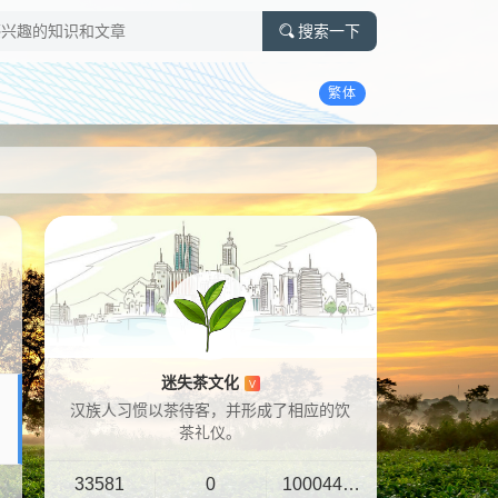
搜索一下
繁体
迷失茶文化
V
汉族人习惯以茶待客，并形成了相应的饮
茶礼仪。
33581
0
10004401