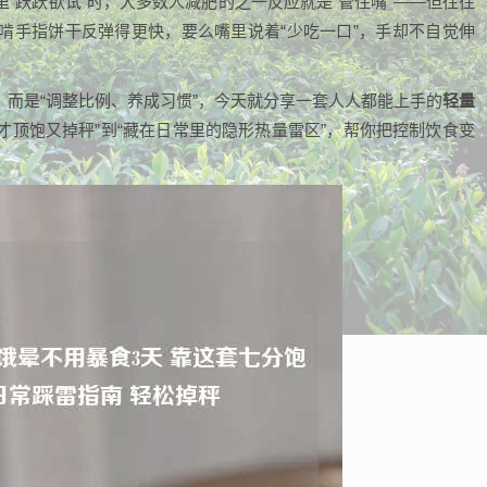
“跃跃欲试”时，大多数人减肥的之一反应就是“管住嘴”——但往往
啃手指饼干反弹得更快，要么嘴里说着“少吃一口”，手却不自觉伸
”，而是“调整比例、养成习惯”，今天就分享一套人人都能上手的
轻量
搭才顶饱又掉秤”到“藏在日常里的隐形热量雷区”，帮你把控制饮食变