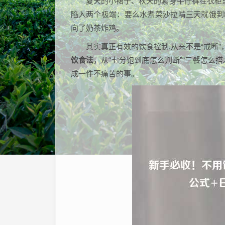
夏天的小裙子、秋天的紧身牛仔裤在衣柜里
陷入两个极端：要么水煮菜沙拉啃三天就饿到
向了奶茶炸鸡。
其实真正有效的饮食控制,从来不是“戒断
饮食法
，从“七分饱到底怎么判断”“三餐怎么
成一件不痛苦的事。