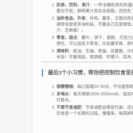
奶茶、饮料、果汁
：一杯全糖奶茶的热量
量也不低；鲜榨果汁其实也很甜，还损失
油炸食品、外卖
：炸鸡、薯条、汉堡的热
通常会放很多油和盐，尽量自己在家做饭
汁、芝麻酱）。
零食、甜点
：薯片、饼干、蛋糕、巧克力
想吃，可以选低卡零食，比如魔芋爽、原
调味料
：蚝油、生抽、老抽、豆瓣酱、沙
米饭！尽量用盐、黑胡椒、柠檬汁、蒜末
最后3个小习惯，帮你把控制饮食坚
细嚼慢咽
：每口饭嚼20-30次，不仅能
多喝水
：每天喝够2000-2500ml水
代替水。
不要节食减肥
：节食减肥会降低代谢，还
饮食是一个长期的过程，慢慢来，每周掉秤0