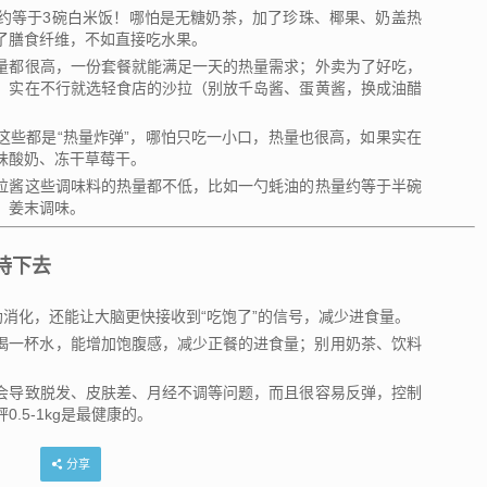
约等于3碗白米饭！哪怕是无糖奶茶，加了珍珠、椰果、奶盖热
了膳食纤维，不如直接吃水果。
量都很高，一份套餐就能满足一天的热量需求；外卖为了好吃，
，实在不行就选轻食店的沙拉（别放千岛酱、蛋黄酱，换成油醋
这些都是“热量炸弹”，哪怕只吃一小口，热量也很高，如果实在
味酸奶、冻干草莓干。
拉酱这些调味料的热量都不低，比如一勺蚝油的热量约等于半碗
、姜末调味。
持下去
帮助消化，还能让大脑更快接收到“吃饱了”的信号，减少进食量。
，饭前喝一杯水，能增加饱腹感，减少正餐的进食量；别用奶茶、饮料
会导致脱发、皮肤差、月经不调等问题，而且很容易反弹，控制
.5-1kg是最健康的。
分享