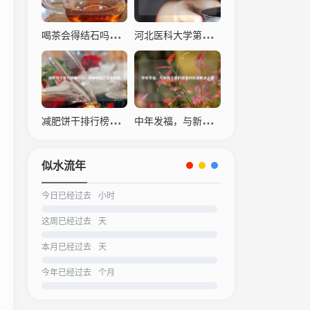
喝茶会得结石吗？科学解读茶叶与结石的关系
河北医科大学第四医院，仁心仁术，守护生命之光
减肥饼干排行榜之一名，瘦身神器还是营销陷阱？
中年发福，与新陈代谢的温柔对抗及解决之道
似水流年
今日已经过去
小时
这周已经过去
天
本月已经过去
天
今年已经过去
个月