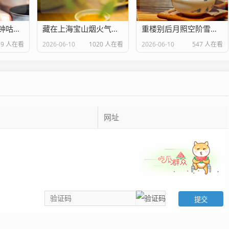
暖冬必备！30分钟咕嘟出酥烂入味啤酒牛肉，汤汁泡饭舔碗底！
藏在上海宝山烟火气里的家门口好医院 上海大场医院是几级医院
重楼别后月照空阶雪满衣中重楼的别名是什么
59 人在看
2026-06-10
1020 人在看
2026-06-10
547 人在看