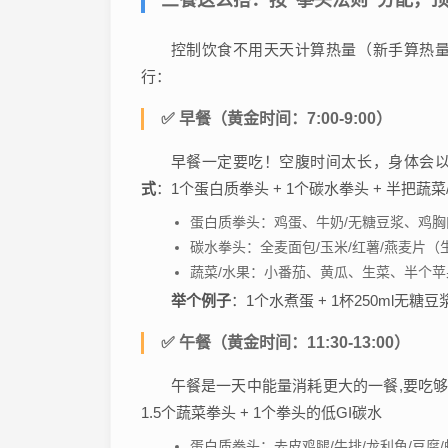
三餐这么搭：按“拳头法则”分配，
控制饮食不用天天计算热量（新手算热
行：
✅ 早餐（黄金时间：7:00-9:00）
早餐一定要吃！空腹时间太长，身体会以
式
：1个蛋白质拳头 + 1个碳水拳头 + 半把蔬菜
蛋白质拳头：鸡蛋、牛奶/无糖豆浆、鸡胸
碳水拳头：全麦面包/玉米/红薯/燕麦片（
蔬菜/水果：小番茄、黄瓜、生菜、半个
举个例子
：1个水煮蛋 + 1杯250ml无糖豆
✅ 午餐（黄金时间：11:30-13:00）
午餐是一天中能量消耗更大的一餐,要吃
1.5个蔬菜拳头 + 1个拳头的低GI碳水
蛋白质拳头：去皮鸡腿/牛排/龙利鱼/豆腐