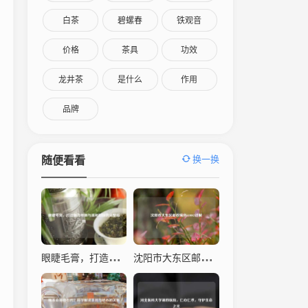
白茶
碧螺春
铁观音
价格
茶具
功效
龙井茶
是什么
作用
品牌
换一换
随便看看
眼睫毛膏，打造魅力电眼与温和卸除的完整指南
沈阳市大东区邮政编码110043详解