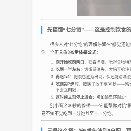
先搞懂“七分饱”——这是控制饮食
很多人对“七分饱”的理解停留在“感觉还
你一个更具象的
5步体感公式
：
刚开始吃前两口
：狼吞虎咽，觉得食物特
吃到一半左右
：饥饿感消失，大脑开始注
再吃1/4
：饱腹感逐渐出现，但还能清晰说出
吃到第7步时
：把筷子放下歇30秒——感
不会立刻饿；
这时候立刻停止进食
：哪怕碗里还剩1/4
别小看这30秒的停顿——它能帮你对抗“
易不知不觉吃到十分饱甚至十二分饱。