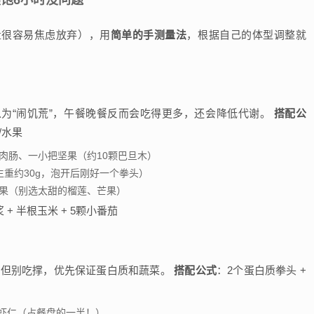
顶饱6小时没问题
量很容易焦虑放弃），用
简单的手测量法
，根据自己的体型调整就
为“闹饥荒”，午餐晚餐反而会吃得更多，还会降低代谢。
搭配公
/水果
肉肠、一小把坚果（约10颗巴旦木）
生重约30g，泡开后刚好一个拳头）
苹果（别选太甜的榴莲、芒果）
浆 + 半根玉米 + 5颗小番茄
够但别吃撑，优先保证蛋白质和蔬菜。
搭配公式
：2个蛋白质拳头 +
/虾仁（占餐盘的一半！）