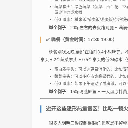
蔬菜拳头：绿色蔬菜（菠菜、西兰花、空
量少油炒或水煮
低GI碳水：糙米饭/藜麦饭/燕麦饭/杂粮
举个例子
：200g左右的去皮烤鸡腿 + 满
✅ 晚餐（黄金时间：17:30-19:00）
晚餐别吃太晚,更好在睡前3-4小时吃完
拳头 + 2个蔬菜拳头 + 0.5个拳头的低GI
蛋白质拳头：可以选更易消化的，比如清
蔬菜拳头：可以多吃点饱腹感强的，比如
低GI碳水：如果下午运动了或者饿，可
举个例子
：150g清蒸鲈鱼 + 一大盘凉拌
避开这些隐形热量雷区！比吃一顿
很多人明明三餐控制得很好,但就是不掉