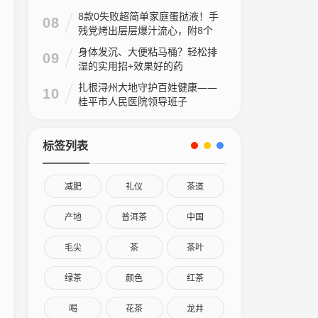
8款0失败超简单家庭蛋挞液！手
08
残党烤出层层爆汁流心，附8个
家庭做法视频
身体发沉、大便粘马桶？轻松排
09
湿的实用招+效果好的药
扎根浔州大地守护百姓健康——
10
桂平市人民医院领导班子
标签列表
减肥
礼仪
茶道
产地
普洱茶
中国
毛尖
茶
茶叶
绿茶
颜色
红茶
喝
花茶
龙井