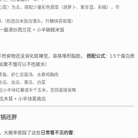
心菜）为主，搭配少量彩色蔬菜（胡萝卜、紫甘蓝、彩椒），尽
馒头（别选白米饭白馒头，升糖快容易饿）
满一盘清炒西兰花 + 小半碗糙米饭
，不然食物还没消化就睡觉，容易堆积脂肪。
搭配公式
：1.5个蛋白质
碳水（如果不饿可以不吃碳水）
蒸鱼、虾仁豆腐汤、水煮鸡胸肉
冬瓜、丝瓜、黄瓜、白菜
以吃小半块红薯或半个玉米，否则直接省略
黄瓜木耳 + 小半块蒸南瓜
火锅还胖
秤，大概率是踩了这些
日常看不见的雷
：