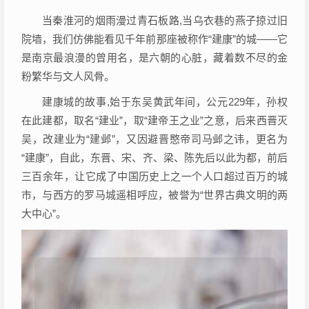
当秦淮河的烟雨漫过青石板路,当乌衣巷的燕子掠过旧
院墙，我们仿佛能看见千年前那座被称作“建康”的城——它
是南京最浪漫的曾用名，是六朝的心脏，藏着数不尽的金
粉繁华与文人风骨。
建康城的故事,始于东吴黄武年间，公元229年，孙权
在此建都，取名“建业”，取“建帝王之业”之意，后来西晋灭
吴，改建业为“建邺”，又因避晋愍帝司马邺之讳，更名为
“建康”，自此，东晋、宋、齐、梁、陈先后以此为都，前后
三百余年，让它成了中国历史上之一个人口超过百万的城
市，与西方的罗马城遥相呼应，被誉为“世界古典文明的两
大中心”。