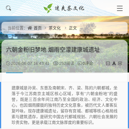
首页
茶文化
正文
当前位置：
六朝金粉旧梦地 烟雨空濛建康城遗址
0评论
2026-06-07 16:43:41
252阅读
建康城是孙吴、东晋及南朝宋、齐、梁、陈的六朝都城，坐
落于今江苏南京主城区核心区域，享有“六朝金粉地”的盛
誉，既是三百余年间江南乃至全国的政治、经济、文化中
心，也因烟雨朦胧的独特历史文化意象，被历代文人墨客反
复吟咏，现存建康城遗址，留存有宫城、都城等核心格局线
索与建筑遗存，是研究中国古代都城规划、六朝社会发展的
珍贵实物，更是承载江南文脉厚度的重要标识。