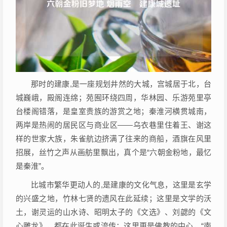
那时的建康,是一座规划井然的大城，宫城居于北，台
城巍峨，殿阁连绵；苑囿环绕四周，华林园、乐游苑里亭
台楼阁错落，是皇室贵族的游赏之地；秦淮河横贯城南，
两岸是热闹的居民区与商业区——乌衣巷里住着王、谢这
样的世家大族，朱雀航边挤满了往来的商船，酒旗在风里
招展，丝竹之声从画舫里飘出，真个是“六朝金粉地，最忆
是秦淮”。
比城市繁华更动人的,是建康的文化气息，这里是玄学
的兴盛之地，竹林七贤的遗风在此延续；这里是文学的沃
土，谢灵运的山水诗、昭明太子的《文选》、刘勰的《文
心雕龙》，都在此诞生或流传；这里更是佛教的中心，“南