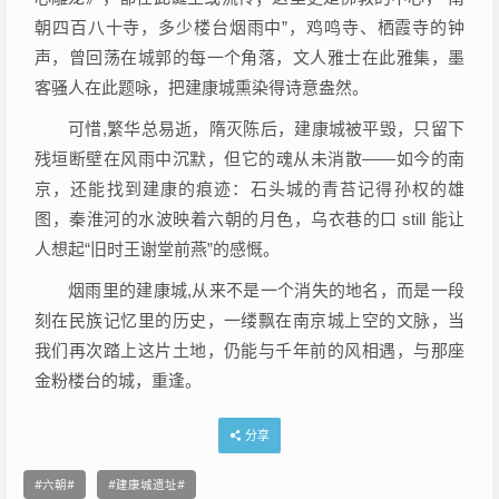
朝四百八十寺，多少楼台烟雨中”，鸡鸣寺、栖霞寺的钟
声，曾回荡在城郭的每一个角落，文人雅士在此雅集，墨
客骚人在此题咏，把建康城熏染得诗意盎然。
可惜,繁华总易逝，隋灭陈后，建康城被平毁，只留下
残垣断壁在风雨中沉默，但它的魂从未消散——如今的南
京，还能找到建康的痕迹：石头城的青苔记得孙权的雄
图，秦淮河的水波映着六朝的月色，乌衣巷的口 still 能让
人想起“旧时王谢堂前燕”的感慨。
烟雨里的建康城,从来不是一个消失的地名，而是一段
刻在民族记忆里的历史，一缕飘在南京城上空的文脉，当
我们再次踏上这片土地，仍能与千年前的风相遇，与那座
金粉楼台的城，重逢。
分享
六朝
建康城遗址