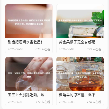
别错把酒精水当救星！真正控油缩毛孔不烂脸的收敛水，是这种肌肤调节器
黄金果橘子竟全身都是宝！这6大功效不可不知
2026-06-08
673 人在看
2026-06-08
653 人在看
宝宝上火别乱吃药，这几类食物温和灭火还养脾胃
檐角垂的凉不僵、温不化不是冰棱？是老胶饴！它是什么中药？
2026-06-08
772 人在看
2026-06-08
774 人在看